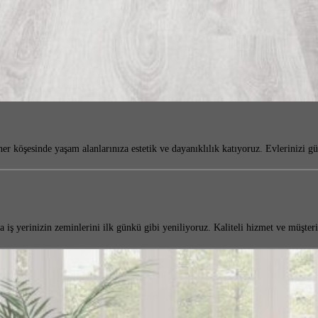
 köşesinde yaşam alanlarınıza estetik ve dayanıklılık katıyoruz. Evlerinizi 
iş yerinizin zeminlerini ilk günkü gibi yeniliyoruz. Kaliteli hizmet ve müşte