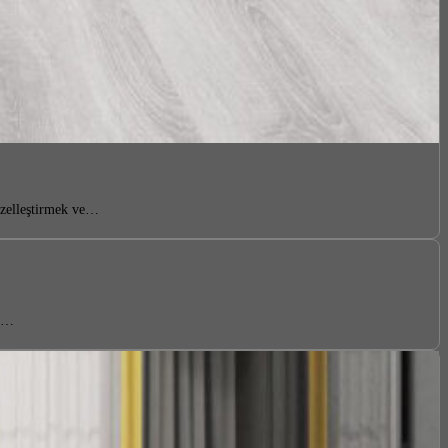
güzelleştirmek ve…
ri…