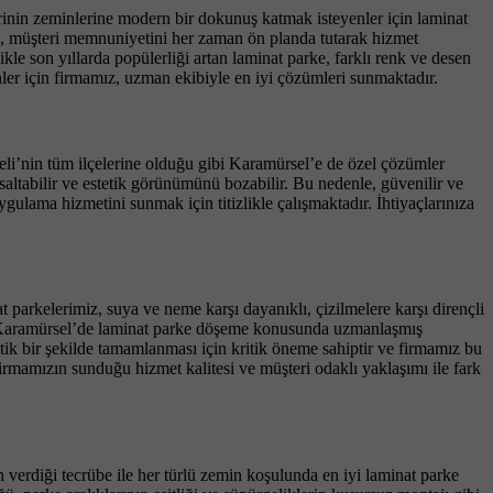
rlerinin zeminlerine modern bir dokunuş katmak isteyenler için laminat
, müşteri memnuniyetini her zaman ön planda tutarak hizmet
e son yıllarda popülerliği artan laminat parke, farklı renk ve desen
er için firmamız, uzman ekibiyle en iyi çözümleri sunmaktadır.
eli’nin tüm ilçelerine olduğu gibi Karamürsel’e de özel çözümler
altabilir ve estetik görünümünü bozabilir. Bu nedenle, güvenilir ve
ulama hizmetini sunmak için titizlikle çalışmaktadır. İhtiyaçlarınıza
parkelerimiz, suya ve neme karşı dayanıklı, çizilmelere karşı dirençli
irir. Karamürsel’de laminat parke döşeme konusunda uzmanlaşmış
etik bir şekilde tamamlanması için kritik öneme sahiptir ve firmamız bu
irmamızın sunduğu hizmet kalitesi ve müşteri odaklı yaklaşımı ile fark
n verdiği tecrübe ile her türlü zemin koşulunda en iyi laminat parke