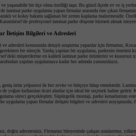
 ve yaşanabilir bir ilçe olma özelliği taşır. Bu güzel ilçede ev ve iş ye
e laminat parke uygulama yapan firmalar arasında öne çıkan firmamız
ıklı ve kolay bakımı sağlanan bir zemin kaplama malzemesidir. Özellikl
 Karamürsel’de profesyonel laminat parke döşeme hizmeti almak isteyenl
etişim Bilgileri ve Adresleri
i ve adresleri konusunda detaylı araştırma yapanlar için firmamız, Koca
erektiren bir süreçtir. Yanlış yapılan bir uygulama, parkenin ömrünü kıs
’deki müşterilerine en kaliteli laminat parke ürünlerini ve kusursuz uyg
tarafından yapılan uygulamaya kadar her adımda yanınızdayız.
geniş ürün yelpazesi ile her zevke ve bütçeye hitap etmektedir. Laminat 
em de yoğun kullanılan ticari alanlar için ideal bir seçenek haline get
gulama süreci gerçekleştirir. Süpürgelik montajı, parke kenarlarının est
uygulama yapan firmalar iletişim bilgileri ve adresleri arayışınızda, f
ız, doğru adrestesiniz. Firmamız bünyesinde çalışan ustalarımız, yılları