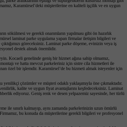
parke aralıklarının eşitliği ve süpürgeliklerin kusursuz montajı gibi
rmamız, Karamürsel’deki müşterilerine en kaliteli işçilik ve en uygun
ın sökülmesi ve gerekli onarımların yapılması gibi ön hazırlık
mürsel laminat parke uygulama yapan firmalar iletişim bilgileri ve
 çıktığımızı göreceksiniz. Laminat parke döşeme, evinizin veya iş
fesyonel destek almak önemlidir.
meyin. Kocaeli genelinde geniş bir hizmet ağına sahip olmamız,
ntajı ve hatta mevcut parkeleriniz için sistre cila hizmetleri ile
lanan özel bir işlemdir. Karamürsel’de bu hizmeti almak isteyenler için
u yenilikçi çözümler ve müşteri odaklı yaklaşımıyla öne çıkmaktadır.
nilirlik, kalite ve uygun fiyat avantajlarını keşfedeceksiniz. Laminat
berlik ediyoruz. Geniş renk ve desen yelpazemiz sayesinde, her türlü
şeme ile sınırlı kalmayıp, aynı zamanda parkelerinizin uzun ömürlü
Firmamız, bu konuda da müşterilerine gerekli bilgileri ve profesyonel