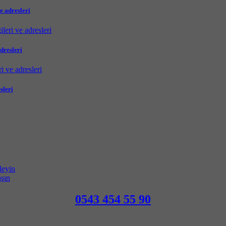
e adresleri
dresleri
sleri
leyin
aşın
0543 454 55 90