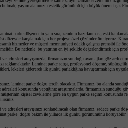
arkeyi zemine yerleştirmekle kalmaz, aynı zamanda zeminin düzgünlüğü, 
tası bulmak, yaşam alanınızın estetik görünümü için büyük önem taşır. Fi
minat parke döşemenin yanı sıra, zeminin hazırlanması, eski kaplamalar
 üst düzeyde karşılamak için her projeye özel çözümler üretiyoruz. Kara
samlı hizmetler ve müşteri memnuniyeti odaklı çalışma prensibi ile öne
lmelidir. Bu nedenle, bu yatırımı en iyi şekilde değerlendirmek için pro
i ve adresleri arayışınızda, firmamızın sunduğu avantajları göz ardı et
zı sağlamaktadır. Laminat parke satışı, profesyonel döşeme, süpürgelik mo
zikleri, lekeleri gidererek ilk günkü parlaklığına kavuşturmak için uygu
anız, laminat parke doğru tercih olacaktır. Firmamız, bu alanda sunduğ
 adresleri konusunda yaptığınız araştırmalarda, firmamızın sunduğu güve
müşterinin kişisel zevklerine göre en uygun parke seçimi konusunda reh
irsiniz.
i ve adresleri arayışınızı sonlandıracak olan firmamız, sadece parke dö
nat parke, doğru bakım ile yıllarca ilk günkü görünümünü koruyabilir. 