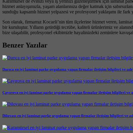
Karamürsel’de evinizi veya iş yerinizi güzelleştirmek için laminat pa
hizmet anlayışımızla, yaşam alanlarınıza değer katmak için sabırsızlan
sunduğu kapsamlı hizmet yelpazesi ve profesyonel yaklaşımı ile fark y
Son olarak, firmamız Kocaeli’nin tüm ilçelerine hizmet veren, laminat
bir kuruluştur. Yılların getirdiği tecrübe, kaliteli ürünlerimiz ve ala
bize ulaşabilir, profesyonel ekibimizle hayalinizdeki zeminlere kavuşab
Benzer Yazılar
Darıca en iyi laminat parke uygulama yapan firmalar iletişim bilgileri ve adr
Çayırova en iyi laminat parke uygulama yapan firmalar iletişim bilgileri ve a
Dilovası en iyi laminat parke uygulama yapan firmalar iletişim bilgileri ve ad