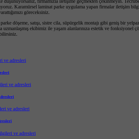
rke düşünüyorsanız, firmamızla iletişime geçmekten çekinmeyin. Tecrübel
ıyoruz. Karamürsel laminat parke uygulama yapan firmalar iletişim bilgi
arattığımızı göreceksiniz.
 parke döşeme, satışı, sistre cila, süpürgelik montajı gibi geniş bir ye
nında uzmanlaşmış ekibimiz ile yaşam alanlarınıza estetik ve fonksiyonel
ilirsiniz.
esleri
dresleri
resleri