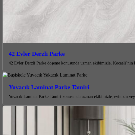
42 Evler Derzli Parke
42 Evler Derzli Parke döşeme konusunda uzman ekibimizle, Kocaeli’nin her
Yuvacık Laminat Parke Tamiri
Yuvacık Laminat Parke Tamiri konusunda uzman ekibimizle, evinizin veya 