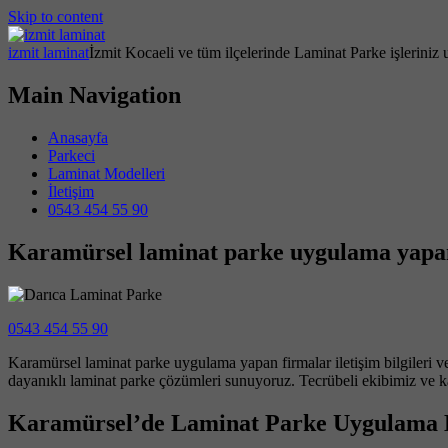
Skip to content
izmit laminat
İzmit Kocaeli ve tüm ilçelerinde Laminat Parke işleriniz 
Main Navigation
Anasayfa
Parkeci
Laminat Modelleri
İletişim
0543 454 55 90
Karamürsel laminat parke uygulama yapan f
0543 454 55 90
Karamürsel laminat parke uygulama yapan firmalar iletişim bilgileri ve 
dayanıklı laminat parke çözümleri sunuyoruz. Tecrübeli ekibimiz ve ka
Karamürsel’de Laminat Parke Uygulama 