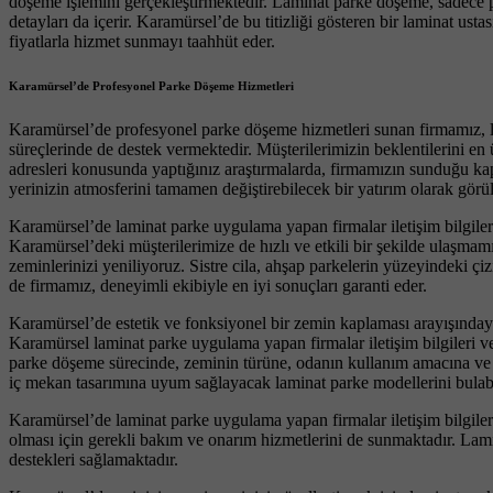
döşeme işlemini gerçekleştirmektedir. Laminat parke döşeme, sadece p
detayları da içerir. Karamürsel’de bu titizliği gösteren bir laminat us
fiyatlarla hizmet sunmayı taahhüt eder.
Karamürsel’de Profesyonel Parke Döşeme Hizmetleri
Karamürsel’de profesyonel parke döşeme hizmetleri sunan firmamız, la
süreçlerinde de destek vermektedir. Müşterilerimizin beklentilerini en
adresleri konusunda yaptığınız araştırmalarda, firmamızın sunduğu kap
yerinizin atmosferini tamamen değiştirebilecek bir yatırım olarak görü
Karamürsel’de laminat parke uygulama yapan firmalar iletişim bilgiler
Karamürsel’deki müşterilerimize de hızlı ve etkili bir şekilde ulaşmamı
zeminlerinizi yeniliyoruz. Sistre cila, ahşap parkelerin yüzeyindeki çi
de firmamız, deneyimli ekibiyle en iyi sonuçları garanti eder.
Karamürsel’de estetik ve fonksiyonel bir zemin kaplaması arayışındays
Karamürsel laminat parke uygulama yapan firmalar iletişim bilgileri ve
parke döşeme sürecinde, zeminin türüne, odanın kullanım amacına ve 
iç mekan tasarımına uyum sağlayacak laminat parke modellerini bulabil
Karamürsel’de laminat parke uygulama yapan firmalar iletişim bilgiler
olması için gerekli bakım ve onarım hizmetlerini de sunmaktadır. Lami
destekleri sağlamaktadır.