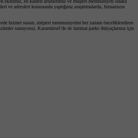
i ekibimiz, en kaliteli ürünlerimiz ve müşteri memnuniyeti odaklı
leri ve adresleri konusunda yaptığınız araştırmalarda, firmamızın
lpazede hizmet sunan, müşteri memnuniyetini her zaman önceliklendiren
 çözümler sunuyoruz. Karamürsel’de de laminat parke ihtiyaçlarınız için