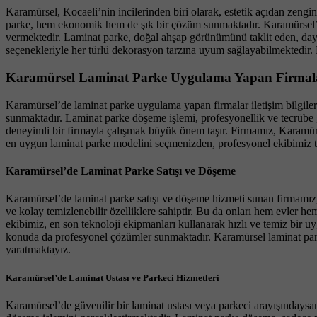
Karamürsel, Kocaeli’nin incilerinden biri olarak, estetik açıdan zengin
parke, hem ekonomik hem de şık bir çözüm sunmaktadır. Karamürsel’d
vermektedir. Laminat parke, doğal ahşap görünümünü taklit eden, dayan
seçenekleriyle her türlü dekorasyon tarzına uyum sağlayabilmektedir.
Karamürsel Laminat Parke Uygulama Yapan Firmalar İl
Karamürsel’de laminat parke uygulama yapan firmalar iletişim bilgiler
sunmaktadır. Laminat parke döşeme işlemi, profesyonellik ve tecrübe g
deneyimli bir firmayla çalışmak büyük önem taşır. Firmamız, Karamürsel
en uygun laminat parke modelini seçmenizden, profesyonel ekibimiz 
Karamürsel’de Laminat Parke Satışı ve Döşeme
Karamürsel’de laminat parke satışı ve döşeme hizmeti sunan firmamız, 
ve kolay temizlenebilir özelliklere sahiptir. Bu da onları hem evler h
ekibimiz, en son teknoloji ekipmanları kullanarak hızlı ve temiz bir uy
konuda da profesyonel çözümler sunmaktadır. Karamürsel laminat parke 
yaratmaktayız.
Karamürsel’de Laminat Ustası ve Parkeci Hizmetleri
Karamürsel’de güvenilir bir laminat ustası veya parkeci arayışındaysan