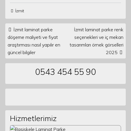
İzmit
Post navigation
İzmit laminat parke
İzmit laminat parke renk
döşeme maliyeti ve fiyat
seçenekleri ve iç mekan
araştırması nasıl yapılır en
tasarımları örnek görselleri
güncel bilgiler
2025
0543 454 55 90
Hizmetlerimiz