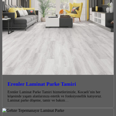
Erenler Laminat Parke Tamiri
Erenler Laminat Parke Tamiri hizmetlerimizle, Kocaeli’nin her
köşesinde yaşam alanlarınıza estetik ve fonksiyonellik katıyoruz.
Laminat parke döşeme, tamir ve bakım…