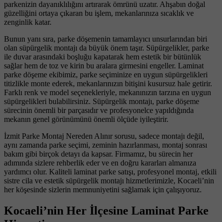
parkenizin dayanıklılığını artırarak ömrünü uzatır. Ahşabın doğal
güzelliğini ortaya çıkaran bu işlem, mekanlarınıza sıcaklık ve
zenginlik katar.
Bunun yanı sıra, parke döşemenin tamamlayıcı unsurlarından biri
olan süpürgelik montajı da büyük önem taşır. Süpürgelikler, parke
ile duvar arasındaki boşluğu kapatarak hem estetik bir bütünlük
sağlar hem de toz ve kirin bu aralara girmesini engeller. Laminat
parke döşeme ekibimiz, parke seçiminize en uygun süpürgelikleri
titizlikle monte ederek, mekanlarınızın bitişini kusursuz hale getirir.
Farklı renk ve model seçenekleriyle, mekanınızın tarzına en uygun
süpürgelikleri bulabilirsiniz. Süpürgelik montajı, parke döşeme
sürecinin önemli bir parçasıdır ve profesyonelce yapıldığında
mekanın genel görünümünü önemli ölçüde iyileştirir.
İzmit Parke Montaj Nereden Alınır sorusu, sadece montajı değil,
aynı zamanda parke seçimi, zeminin hazırlanması, montaj sonrası
bakım gibi birçok detayı da kapsar. Firmamız, bu sürecin her
adımında sizlere rehberlik eder ve en doğru kararları almanıza
yardımcı olur. Kaliteli laminat parke satışı, profesyonel montaj, etkili
sistre cila ve estetik süpürgelik montajı hizmetlerimizle, Kocaeli’nin
her köşesinde sizlerin memnuniyetini sağlamak için çalışıyoruz.
Kocaeli’nin Her İlçesine Laminat Parke