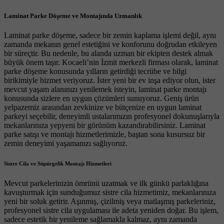
Laminat Parke Döşeme ve Montajında Uzmanlık
Laminat parke döşeme, sadece bir zemin kaplama işlemi değil, aynı
zamanda mekanın genel estetiğini ve konforunu doğrudan etkileyen
bir süreçtir. Bu nedenle, bu alanda uzman bir ekipten destek almak
büyük önem taşır. Kocaeli’nin İzmit merkezli firması olarak, laminat
parke döşeme konusunda yılların getirdiği tecrübe ve bilgi
birikimiyle hizmet veriyoruz. İster yeni bir ev inşa ediyor olun, ister
mevcut yaşam alanınızı yenilemek isteyin, laminat parke montajı
konusunda sizlere en uygun çözümleri sunuyoruz. Geniş ürün
yelpazemiz arasından zevkinize ve bütçenize en uygun laminat
parkeyi seçebilir, deneyimli ustalarımızın profesyonel dokunuşlarıyla
mekanlarınıza yepyeni bir görünüm kazandırabilirsiniz. Laminat
parke satışı ve montajı hizmetlerimizle, baştan sona kusursuz bir
zemin deneyimi yaşamanızı sağlıyoruz.
Sistre Cila ve Süpürgelik Montajı Hizmetleri
Mevcut parkelerinizin ömrünü uzatmak ve ilk günkü parlaklığına
kavuşturmak için sunduğumuz sistre cila hizmetimiz, mekanlarınıza
yeni bir soluk getirir. Aşınmış, çizilmiş veya matlaşmış parkeleriniz,
profesyonel sistre cila uygulaması ile adeta yeniden doğar. Bu işlem,
sadece estetik bir yenileme sağlamakla kalmaz, aynı zamanda