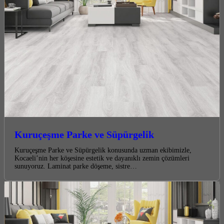
Kuruçeşme Parke ve Süpürgelik
Kuruçeşme Parke ve Süpürgelik konusunda uzman ekibimizle,
Kocaeli’nin her köşesine estetik ve dayanıklı zemin çözümleri
sunuyoruz. Laminat parke döşeme, sistre…