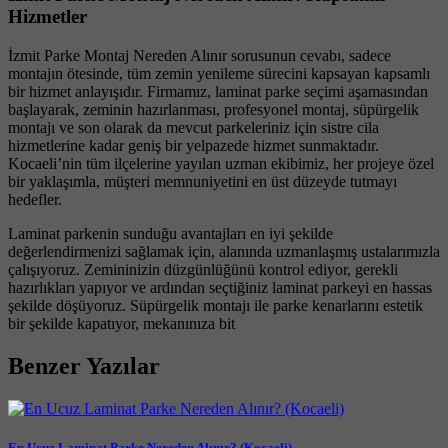
Hizmetler
İzmit Parke Montaj Nereden Alınır sorusunun cevabı, sadece
montajın ötesinde, tüm zemin yenileme sürecini kapsayan kapsamlı
bir hizmet anlayışıdır. Firmamız, laminat parke seçimi aşamasından
başlayarak, zeminin hazırlanması, profesyonel montaj, süpürgelik
montajı ve son olarak da mevcut parkeleriniz için sistre cila
hizmetlerine kadar geniş bir yelpazede hizmet sunmaktadır.
Kocaeli’nin tüm ilçelerine yayılan uzman ekibimiz, her projeye özel
bir yaklaşımla, müşteri memnuniyetini en üst düzeyde tutmayı
hedefler.
Laminat parkenin sunduğu avantajları en iyi şekilde
değerlendirmenizi sağlamak için, alanında uzmanlaşmış ustalarımızla
çalışıyoruz. Zemininizin düzgünlüğünü kontrol ediyor, gerekli
hazırlıkları yapıyor ve ardından seçtiğiniz laminat parkeyi en hassas
şekilde döşüyoruz. Süpürgelik montajı ile parke kenarlarını estetik
bir şekilde kapatıyor, mekanınıza bit
Benzer Yazılar
En Ucuz Laminat Parke Nereden Alınır? (Kocaeli)