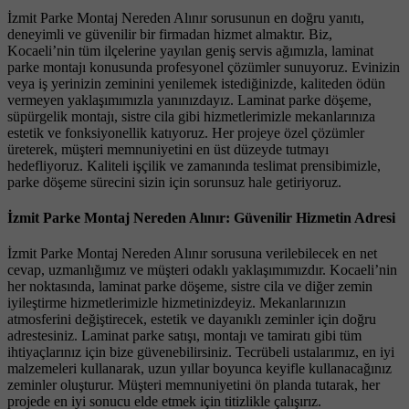
İzmit Parke Montaj Nereden Alınır sorusunun en doğru yanıtı,
deneyimli ve güvenilir bir firmadan hizmet almaktır. Biz,
Kocaeli’nin tüm ilçelerine yayılan geniş servis ağımızla, laminat
parke montajı konusunda profesyonel çözümler sunuyoruz. Evinizin
veya iş yerinizin zeminini yenilemek istediğinizde, kaliteden ödün
vermeyen yaklaşımımızla yanınızdayız. Laminat parke döşeme,
süpürgelik montajı, sistre cila gibi hizmetlerimizle mekanlarınıza
estetik ve fonksiyonellik katıyoruz. Her projeye özel çözümler
üreterek, müşteri memnuniyetini en üst düzeyde tutmayı
hedefliyoruz. Kaliteli işçilik ve zamanında teslimat prensibimizle,
parke döşeme sürecini sizin için sorunsuz hale getiriyoruz.
İzmit Parke Montaj Nereden Alınır: Güvenilir Hizmetin Adresi
İzmit Parke Montaj Nereden Alınır sorusuna verilebilecek en net
cevap, uzmanlığımız ve müşteri odaklı yaklaşımımızdır. Kocaeli’nin
her noktasında, laminat parke döşeme, sistre cila ve diğer zemin
iyileştirme hizmetlerimizle hizmetinizdeyiz. Mekanlarınızın
atmosferini değiştirecek, estetik ve dayanıklı zeminler için doğru
adrestesiniz. Laminat parke satışı, montajı ve tamiratı gibi tüm
ihtiyaçlarınız için bize güvenebilirsiniz. Tecrübeli ustalarımız, en iyi
malzemeleri kullanarak, uzun yıllar boyunca keyifle kullanacağınız
zeminler oluşturur. Müşteri memnuniyetini ön planda tutarak, her
projede en iyi sonucu elde etmek için titizlikle çalışırız.