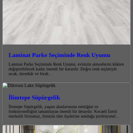
Laminat Parke Seçiminde Renk Uyumu
Laminat Parke Seçiminde Renk Uyumu, evinizin atmosferini kökten
değiştirebilecek kadar önemli bir karardır. Doğru renk seçimiyle
sıcak, davetkâr ve ferah…
İlimtepe Süpürgelik
İlimtepe Süpürgelik, yaşam alanlarınızın estetiğini ve
fonksiyonelliğini tamamlayan önemli bir detaydır. Kocaeli İzmit
merkezli firmamız, ilimizin tüm ilçelerine sunduğu profesyonel…