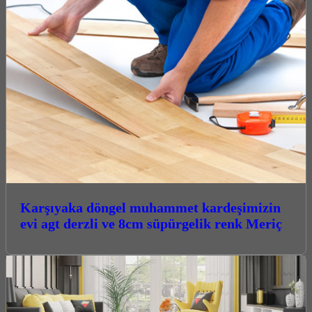
Karşıyaka döngel muhammet kardeşimizin
evi agt derzli ve 8cm süpürgelik renk Meriç