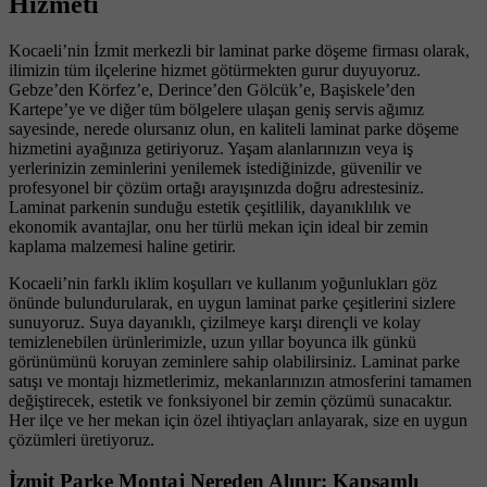
Hizmeti
Kocaeli’nin İzmit merkezli bir laminat parke döşeme firması olarak,
ilimizin tüm ilçelerine hizmet götürmekten gurur duyuyoruz.
Gebze’den Körfez’e, Derince’den Gölcük’e, Başiskele’den
Kartepe’ye ve diğer tüm bölgelere ulaşan geniş servis ağımız
sayesinde, nerede olursanız olun, en kaliteli laminat parke döşeme
hizmetini ayağınıza getiriyoruz. Yaşam alanlarınızın veya iş
yerlerinizin zeminlerini yenilemek istediğinizde, güvenilir ve
profesyonel bir çözüm ortağı arayışınızda doğru adrestesiniz.
Laminat parkenin sunduğu estetik çeşitlilik, dayanıklılık ve
ekonomik avantajlar, onu her türlü mekan için ideal bir zemin
kaplama malzemesi haline getirir.
Kocaeli’nin farklı iklim koşulları ve kullanım yoğunlukları göz
önünde bulundurularak, en uygun laminat parke çeşitlerini sizlere
sunuyoruz. Suya dayanıklı, çizilmeye karşı dirençli ve kolay
temizlenebilen ürünlerimizle, uzun yıllar boyunca ilk günkü
görünümünü koruyan zeminlere sahip olabilirsiniz. Laminat parke
satışı ve montajı hizmetlerimiz, mekanlarınızın atmosferini tamamen
değiştirecek, estetik ve fonksiyonel bir zemin çözümü sunacaktır.
Her ilçe ve her mekan için özel ihtiyaçları anlayarak, size en uygun
çözümleri üretiyoruz.
İzmit Parke Montaj Nereden Alınır: Kapsamlı