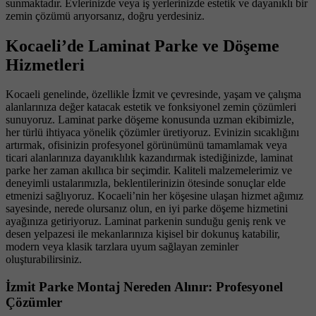
sunmaktadır. Evlerinizde veya iş yerlerinizde estetik ve dayanıklı bir
zemin çözümü arıyorsanız, doğru yerdesiniz.
Kocaeli’de Laminat Parke ve Döşeme
Hizmetleri
Kocaeli genelinde, özellikle İzmit ve çevresinde, yaşam ve çalışma
alanlarınıza değer katacak estetik ve fonksiyonel zemin çözümleri
sunuyoruz. Laminat parke döşeme konusunda uzman ekibimizle,
her türlü ihtiyaca yönelik çözümler üretiyoruz. Evinizin sıcaklığını
artırmak, ofisinizin profesyonel görünümünü tamamlamak veya
ticari alanlarınıza dayanıklılık kazandırmak istediğinizde, laminat
parke her zaman akıllıca bir seçimdir. Kaliteli malzemelerimiz ve
deneyimli ustalarımızla, beklentilerinizin ötesinde sonuçlar elde
etmenizi sağlıyoruz. Kocaeli’nin her köşesine ulaşan hizmet ağımız
sayesinde, nerede olursanız olun, en iyi parke döşeme hizmetini
ayağınıza getiriyoruz. Laminat parkenin sunduğu geniş renk ve
desen yelpazesi ile mekanlarınıza kişisel bir dokunuş katabilir,
modern veya klasik tarzlara uyum sağlayan zeminler
oluşturabilirsiniz.
İzmit Parke Montaj Nereden Alınır: Profesyonel
Çözümler