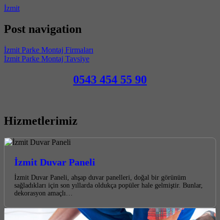
İzmit
Post navigation
İzmit Parke Montaj Firmaları
İzmit Parke Montaj Tavsiye
0543 454 55 90
Hizmetlerimiz
İzmit Duvar Paneli
İzmit Duvar Paneli, ahşap duvar panelleri, doğal bir görünüm
sağladıkları için son yıllarda oldukça popüler hale gelmiştir. Bunlar,
dekorasyon amaçlı…