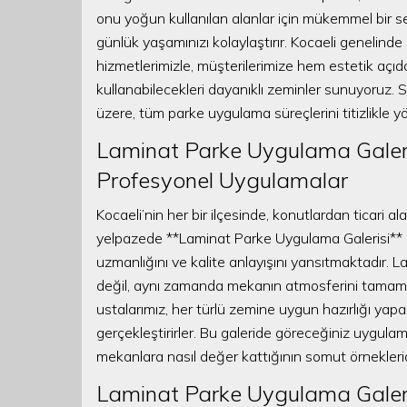
onu yoğun kullanılan alanlar için mükemmel bir se
günlük yaşamınızı kolaylaştırır. Kocaeli geneli
hizmetlerimizle, müşterilerimize hem estetik açı
kullanabilecekleri dayanıklı zeminler sunuyoruz. S
üzere, tüm parke uygulama süreçlerini titizlikle y
Laminat Parke Uygulama Galeris
Profesyonel Uygulamalar
Kocaeli’nin her bir ilçesinde, konutlardan ticari al
yelpazede **Laminat Parke Uygulama Galerisi** k
uzmanlığını ve kalite anlayışını yansıtmaktadır.
değil, aynı zamanda mekanın atmosferini tamamen
ustalarımız, her türlü zemine uygun hazırlığı yap
gerçekleştirirler. Bu galeride göreceğiniz uygulam
mekanlara nasıl değer kattığının somut örneklerid
Laminat Parke Uygulama Galeri