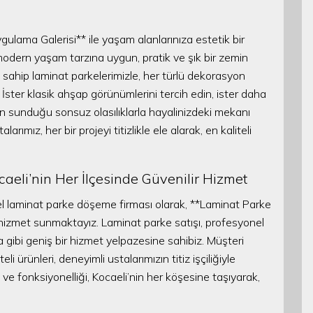
gulama Galerisi** ile yaşam alanlarınıza estetik bir
dern yaşam tarzına uygun, pratik ve şık bir zemin
sahip laminat parkelerimizle, her türlü dekorasyon
 İster klasik ahşap görünümlerini tercih edin, ister daha
in sunduğu sonsuz olasılıklarla hayalinizdeki mekanı
mız, her bir projeyi titizlikle ele alarak, en kaliteli
aeli’nin Her İlçesinde Güvenilir Hizmet
nel laminat parke döşeme firması olarak, **Laminat Parke
e hizmet sunmaktayız. Laminat parke satışı, profesyonel
a gibi geniş bir hizmet yelpazesine sahibiz. Müşteri
 ürünleri, deneyimli ustalarımızın titiz işçiliğiyle
ve fonksiyonelliği, Kocaeli’nin her köşesine taşıyarak,