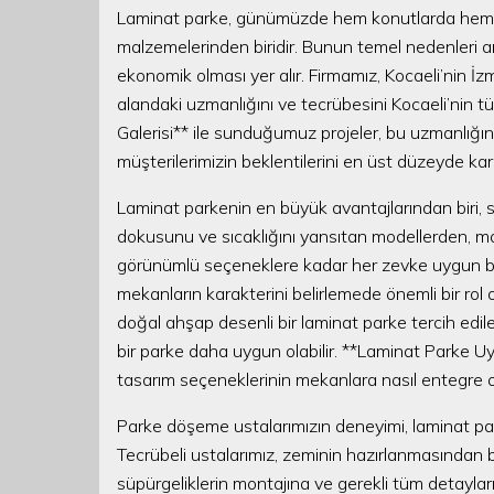
Laminat parke, günümüzde hem konutlarda hem de
malzemelerinden biridir. Bunun temel nedenleri ar
ekonomik olması yer alır. Firmamız, Kocaeli’nin İz
alandaki uzmanlığını ve tecrübesini Kocaeli’nin 
Galerisi** ile sunduğumuz projeler, bu uzmanlığın 
müşterilerimizin beklentilerini en üst düzeyde karş
Laminat parkenin en büyük avantajlarından biri, s
dokusunu ve sıcaklığını yansıtan modellerden, m
görünümlü seçeneklere kadar her zevke uygun bir
mekanların karakterini belirlemede önemli bir rol 
doğal ahşap desenli bir laminat parke tercih edile
bir parke daha uygun olabilir. **Laminat Parke Uyg
tasarım seçeneklerinin mekanlara nasıl entegre
Parke döşeme ustalarımızın deneyimi, laminat pa
Tecrübeli ustalarımız, zeminin hazırlanmasından 
süpürgeliklerin montajına ve gerekli tüm detay