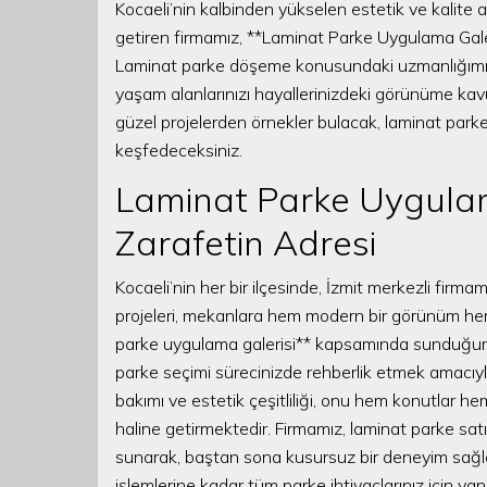
Kocaeli’nin kalbinden yükselen estetik ve kalite anl
getiren firmamız, **Laminat Parke Uygulama Galeri
Laminat parke döşeme konusundaki uzmanlığımız,
yaşam alanlarınızı hayallerinizdeki görünüme kavu
güzel projelerden örnekler bulacak, laminat par
keşfedeceksiniz.
Laminat Parke Uygulama
Zarafetin Adresi
Kocaeli’nin her bir ilçesinde, İzmit merkezli firma
projeleri, mekanlara hem modern bir görünüm he
parke uygulama galerisi** kapsamında sunduğumuz
parke seçimi sürecinizde rehberlik etmek amacıyla
bakımı ve estetik çeşitliliği, onu hem konutlar he
haline getirmektedir. Firmamız, laminat parke sat
sunarak, baştan sona kusursuz bir deneyim sağla
işlemlerine kadar tüm parke ihtiyaçlarınız için yan