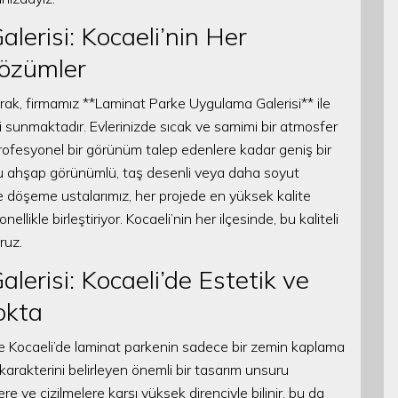
erisi: Kocaeli’nin Her
Çözümler
arak, firmamız **Laminat Parke Uygulama Galerisi** ile
 sunmaktadır. Evlerinizde sıcak ve samimi bir atmosfer
rofesyonel bir görünüm talep edenlere kadar geniş bir
ğu ahşap görünümlü, taş desenli veya daha soyut
e döşeme ustalarımız, her projede en yüksek kalite
ellikle birleştiriyor. Kocaeli’nin her ilçesinde, bu kaliteli
ruz.
erisi: Kocaeli’de Estetik ve
okta
le Kocaeli’de laminat parkenin sadece bir zemin kaplama
rakterini belirleyen önemli bir tasarım unsuru
 ve çizilmelere karşı yüksek direnciyle bilinir, bu da