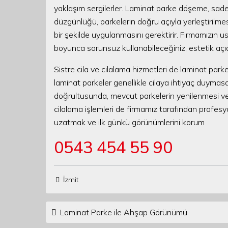
yaklaşım sergilerler. Laminat parke döşeme, sade
düzgünlüğü, parkelerin doğru açıyla yerleştirilmesi
bir şekilde uygulanmasını gerektirir. Firmamızın u
boyunca sorunsuz kullanabileceğiniz, estetik açı
Sistre cila ve cilalama hizmetleri de laminat park
laminat parkeler genellikle cilaya ihtiyaç duymasa
doğrultusunda, mevcut parkelerin yenilenmesi veya 
cilalama işlemleri de firmamız tarafından profes
uzatmak ve ilk günkü görünümlerini korum
0543 454 55 90
İzmit
Post navigation
Laminat Parke ile Ahşap Görünümü