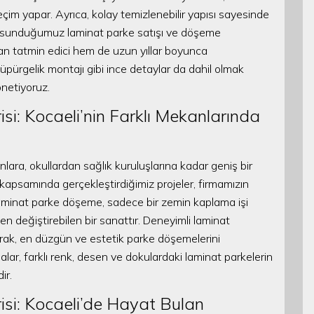
çim yapar. Ayrıca, kolay temizlenebilir yapısı sayesinde
nde sunduğumuz laminat parke satışı ve döşeme
dan tatmin edici hem de uzun yıllar boyunca
üpürgelik montajı gibi ince detaylar da dahil olmak
önetiyoruz.
i: Kocaeli’nin Farklı Mekanlarında
anlara, okullardan sağlık kuruluşlarına kadar geniş bir
apsamında gerçekleştirdiğimiz projeler, firmamızın
 Laminat parke döşeme, sadece bir zemin kaplama işi
 değiştirebilen bir sanattır. Deneyimli laminat
arak, en düzgün ve estetik parke döşemelerini
alar, farklı renk, desen ve dokulardaki laminat parkelerin
ir.
si: Kocaeli’de Hayat Bulan