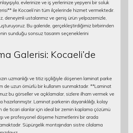
ayışıyla, evlerinize ve iş yerlerinize yepyeni bir soluk
si** ile Kocaeli’nin tüm ilçelerinde hizmet vermektedir.
 deneyimli ustalarımız ve geniş ürün yelpazemizle,
şturuyoruz. Bu galeride, gerçekleştirdiğimiz birbirinden
kenin sunduğu sonsuz tasarım seçeneklerini
 Galerisi: Kocaeli’de
mızın uzmanlığı ve titiz işçiliğiyle döşenen laminat parke
m de uzun ömürlü bir kullanım sunmaktadır. **Laminat
 bu görseller ve açıklamalar, sizlere ilham vermek ve
 hazırlanmıştır. Laminat parkenin dayanıklılığı, kolay
m de ticari alanlar için ideal bir zemin kaplama çözümü
ışı ve profesyonel döşeme hizmetlerini bir arada
maktadır. Süpürgelik montajından sistre cilalama
ınızdayız.