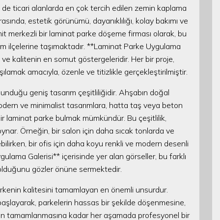
 ticari alanlarda en çok tercih edilen zemin kaplama
asında, estetik görünümü, dayanıklılığı, kolay bakımı ve
mit merkezli bir laminat parke döşeme firması olarak, bu
tüm ilçelerine taşımaktadır. **Laminat Parke Uygulama
ve kalitenin en somut göstergeleridir. Her bir proje,
ılamak amacıyla, özenle ve titizlikle gerçekleştirilmiştir.
unduğu geniş tasarım çeşitliliğidir. Ahşabın doğal
odern ve minimalist tasarımlara, hatta taş veya beton
 laminat parke bulmak mümkündür. Bu çeşitlilik,
oynar. Örneğin, bir salon için daha sıcak tonlarda ve
bilirken, bir ofis için daha koyu renkli ve modern desenli
ulama Galerisi** içerisinde yer alan görseller, bu farklı
 olduğunu gözler önüne sermektedir.
rkenin kalitesini tamamlayan en önemli unsurdur.
başlayarak, parkelerin hassas bir şekilde döşenmesine,
ların tamamlanmasına kadar her aşamada profesyonel bir