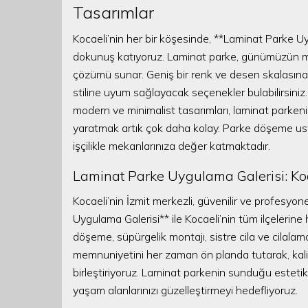
Tasarımlar
Kocaeli’nin her bir köşesinde, **Laminat Parke Uy
dokunuş katıyoruz. Laminat parke, günümüzün mo
çözümü sunar. Geniş bir renk ve desen skalasına 
stiline uyum sağlayacak seçenekler bulabilirsiniz.
modern ve minimalist tasarımları, laminat parken
yaratmak artık çok daha kolay. Parke döşeme ustaları
işçilikle mekanlarınıza değer katmaktadır.
Laminat Parke Uygulama Galerisi: Koc
Kocaeli’nin İzmit merkezli, güvenilir ve profesyo
Uygulama Galerisi** ile Kocaeli’nin tüm ilçelerin
döşeme, süpürgelik montajı, sistre cila ve cilalam
memnuniyetini her zaman ön planda tutarak, kaliteli
birleştiriyoruz. Laminat parkenin sunduğu estetik 
yaşam alanlarınızı güzelleştirmeyi hedefliyoruz.