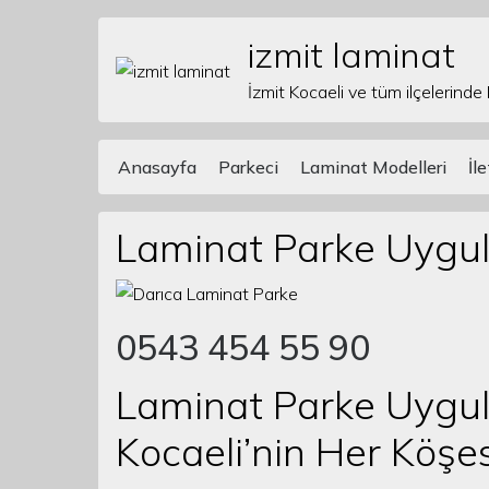
izmit laminat
Skip to content
İzmit Kocaeli ve tüm ilçelerinde
Anasayfa
Parkeci
Laminat Modelleri
İl
Main Navigation
Laminat Parke Uygul
0543 454 55 90
Laminat Parke Uygul
Kocaeli’nin Her Köşes