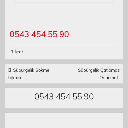
0543 454 55 90
İzmit
Post navigation
Süpürgelik Sökme
Süpürgelik Çatlaması
Takma
Onarımı
0543 454 55 90