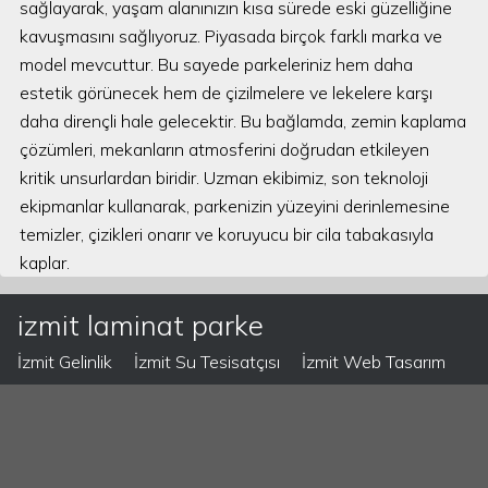
sağlayarak, yaşam alanınızın kısa sürede eski güzelliğine
kavuşmasını sağlıyoruz. Piyasada birçok farklı marka ve
model mevcuttur. Bu sayede parkeleriniz hem daha
estetik görünecek hem de çizilmelere ve lekelere karşı
daha dirençli hale gelecektir. Bu bağlamda, zemin kaplama
çözümleri, mekanların atmosferini doğrudan etkileyen
kritik unsurlardan biridir. Uzman ekibimiz, son teknoloji
ekipmanlar kullanarak, parkenizin yüzeyini derinlemesine
temizler, çizikleri onarır ve koruyucu bir cila tabakasıyla
kaplar.
izmit laminat parke
İzmit Gelinlik
İzmit Su Tesisatçısı
İzmit Web Tasarım