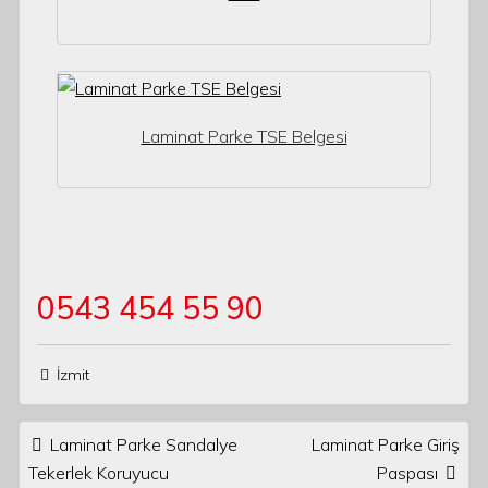
Laminat Parke TSE Belgesi
0543 454 55 90
İzmit
Post navigation
Laminat Parke Sandalye
Laminat Parke Giriş
Tekerlek Koruyucu
Paspası