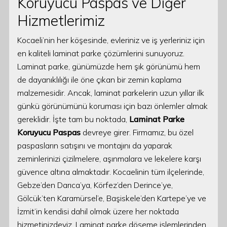
Koruyucu Paspas ve Diğer
Hizmetlerimiz
Kocaeli’nin her köşesinde, evleriniz ve iş yerleriniz için
en kaliteli laminat parke çözümlerini sunuyoruz.
Laminat parke, günümüzde hem şık görünümü hem
de dayanıklılığı ile öne çıkan bir zemin kaplama
malzemesidir. Ancak, laminat parkelerin uzun yıllar ilk
günkü görünümünü koruması için bazı önlemler almak
gereklidir. İşte tam bu noktada,
Laminat Parke
Koruyucu Paspas
devreye girer. Firmamız, bu özel
paspasların satışını ve montajını da yaparak
zeminlerinizi çizilmelere, aşınmalara ve lekelere karşı
güvence altına almaktadır. Kocaelinin tüm ilçelerinde,
Gebze’den Darıca’ya, Körfez’den Derince’ye,
Gölcük’ten Karamürsel’e, Başiskele’den Kartepe’ye ve
İzmit’in kendisi dahil olmak üzere her noktada
hizmetinizdeyiz. Laminat parke döşeme işlemlerinden,