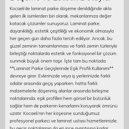
Kocaeli’de laminat parke döşeme denildiğinde akla
gelen ilk isimlerden biri olarak, mekanlarınıza değer
katacak çözümler sunuyoruz. Laminat parke,
dayanıklılığı, estetik çeşitliliği ve ekonomik olmasıyla
her geçen gün daha fazla tercih ediliyor. Ancak, bu
güzel zeminin tamamlanması ve farklı zemin türleriyle
birleştiği noktalarda estetik ve fonksiyonel bir çözüm
sunmak büyük önem taşır. İşte tam bu noktada
**Laminat Parke Geçişlerinde Eşik Profili Kullanımı**
devreye girer. Evlerinizde veya iş yerlerinizde farklı
odalar arasında geçiş yaparken, hatta farklı
malzemelerle döşenmiş alanlar arasında birleşme
noktalarında, eşik profilleri hem görsel bir bütünlük
sağlar hem de parkenin kenarlarını koruyarak ömrünü
uzatır. Kocaeli’nin her köşesine sunduğumuz
profesyonel parkeci ve laminat ustası hizmetlerimizle,
bu geçiş noktalarının da en ince ayrıntısına kadar