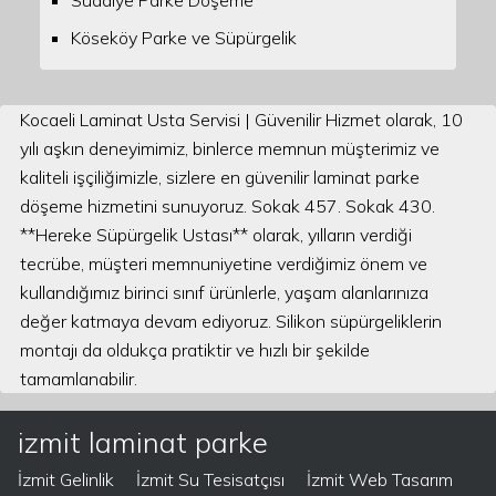
Suadiye Parke Döşeme
Köseköy Parke ve Süpürgelik
Kocaeli Laminat Usta Servisi | Güvenilir Hizmet olarak, 10
yılı aşkın deneyimimiz, binlerce memnun müşterimiz ve
kaliteli işçiliğimizle, sizlere en güvenilir laminat parke
döşeme hizmetini sunuyoruz. Sokak 457. Sokak 430.
**Hereke Süpürgelik Ustası** olarak, yılların verdiği
tecrübe, müşteri memnuniyetine verdiğimiz önem ve
kullandığımız birinci sınıf ürünlerle, yaşam alanlarınıza
değer katmaya devam ediyoruz. Silikon süpürgeliklerin
montajı da oldukça pratiktir ve hızlı bir şekilde
tamamlanabilir.
izmit laminat parke
İzmit Gelinlik
İzmit Su Tesisatçısı
İzmit Web Tasarım