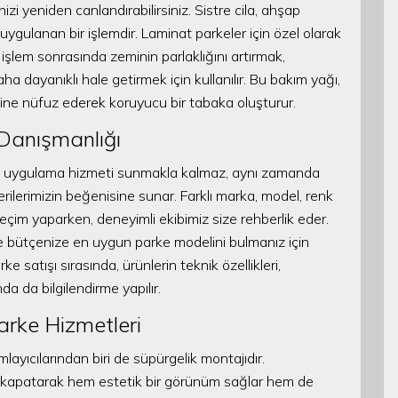
izi yeniden canlandırabilirsiniz. Sistre cila, ahşap
uygulanan bir işlemdir. Laminat parkeler için özel olarak
 işlem sonrasında zeminin parlaklığını artırmak,
ha dayanıklı hale getirmek için kullanılır. Bu bakım yağı,
e nüfuz ederek koruyucu bir tabaka oluşturur.
Danışmanlığı
ce uygulama hizmeti sunmakla kalmaz, aynı zamanda
rilerimizin beğenisine sunar. Farklı marka, model, renk
eçim yaparken, deneyimli ekibimiz size rehberlik eder.
 bütçenize en uygun parke modelini bulmanız için
e satışı sırasında, ürünlerin teknik özellikleri,
nda da bilgilendirme yapılır.
arke Hizmetleri
yıcılarından biri de süpürgelik montajıdır.
ğu kapatarak hem estetik bir görünüm sağlar hem de