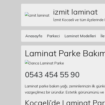
izmit laminat
Skip to content
İzmit Kocaeli ve tüm ilçelerinde
Anasayfa
Parkeci
Laminat Modelleri
İl
Main Navigation
Laminat Parke Bakım
0543 454 55 90
Laminat parke bakım yağı, zeminlerinizin ilk günk
vazgeçilmez bir üründür. Estetik görünümünü ve da
Kocaeli’de Laminat P