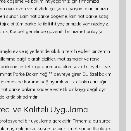
arke döşeme ve bakım ihtiyaçlarınız için firmamıza
da aynı özen ve titizlikle çalışarak, yaşam alanlarınıza
ri sunar. Laminat parke döşeme, laminat parke satışı,
jı gibi tüm parke ile ilgili ihtiyaçlarınızda yanınızdayız.
k, Kocaeli genelinde güvenilir bir hizmet anlayışı
ıyla ev ve iş yerlerinde sıklıkla tercih edilen bir zemin
anıma bağlı olarak çizikler, matlaşmalar ve renk
t parkenin estetik görünümünü olumsuz etkileyebilir ve
Laminat Parke Bakım Yağı** devreye girer. Bu özel bakım
rinlemesine koruma sağlayarak ve ilk günkü canlılığını
nat parke bakımı, sadece estetik bir kaygı değil, aynı
 kritik bir adımdır.
ci ve Kaliteli Uygulama
 profesyonel bir uygulama gerektirir. Firmamız, bu süreci
 müşterilerimize kusursuz bir hizmet sunar. İlk olarak,