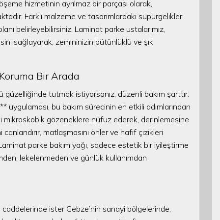
 döşeme hizmetinin ayrılmaz bir parçası olarak,
tadır. Farklı malzeme ve tasarımlardaki süpürgelikler
nı belirleyebilirsiniz. Laminat parke ustalarımız,
sini sağlayarak, zemininizin bütünlüklü ve şık
e Koruma Bir Arada
ü güzelliğinde tutmak istiyorsanız, düzenli bakım şarttır.
 uygulaması, bu bakım sürecinin en etkili adımlarından
deki mikroskobik gözeneklere nüfuz ederek, derinlemesine
anlandırır, matlaşmasını önler ve hafif çizikleri
. Laminat parke bakım yağı, sadece estetik bir iyileştirme
mden, lekelenmeden ve günlük kullanımdan
tli caddelerinde ister Gebze’nin sanayi bölgelerinde,