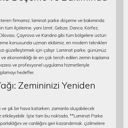
 gösteren firmamız, laminat parke döşeme ve bakımında
in tüm ilçelerine, yani İzmit, Gebze, Darıca, Körfez,
Dilovası, Çayırova ve Kandıra gibi tüm bölgelere üstün
şeme konusunda uzman ekibimiz, en modern teknikleri
ızı güzelleştirmek için çalışır. Laminat parke, günümüz
ı ve ekonomikliği ile en çok tercih edilen zemin kaplama
lpazesi ve profesyonel uygulama hizmetleriyle
şılamayı hedefler.
ğı: Zemininizi Yeniden
ve şık bir hava katarken, zamanla oluşabilecek
 etkileyebilir. İşte tam bu noktada, **Laminat Parke
arlaklığını ve canlılığını geri kazandırmak, çizilmelere