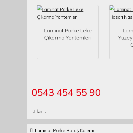
Laminat Parke Leke
Lam
Çıkarma Yöntemleri
Yüzey 
O
0543 454 55 90
İzmit
Post navigation
Laminat Parke Rötuş Kalemi