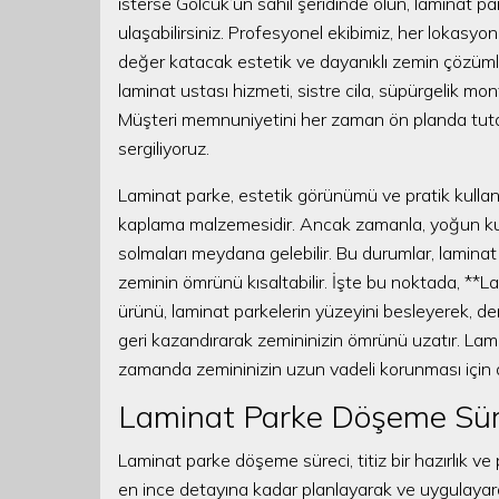
isterse Gölcük’ün sahil şeridinde olun, laminat p
ulaşabilirsiniz. Profesyonel ekibimiz, her lokasyon
değer katacak estetik ve dayanıklı zemin çözümle
laminat ustası hizmeti, sistre cila, süpürgelik monta
Müşteri memnuniyetini her zaman ön planda tutara
sergiliyoruz.
Laminat parke, estetik görünümü ve pratik kullanım
kaplama malzemesidir. Ancak zamanla, yoğun kull
solmaları meydana gelebilir. Bu durumlar, lamina
zeminin ömrünü kısaltabilir. İşte bu noktada, **
ürünü, laminat parkelerin yüzeyini besleyerek, de
geri kazandırarak zemininizin ömrünü uzatır. Lami
zamanda zemininizin uzun vadeli korunması için de
Laminat Parke Döşeme Süre
Laminat parke döşeme süreci, titiz bir hazırlık ve
en ince detayına kadar planlayarak ve uygulayarak