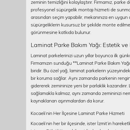
zeminin temizliğini kolaylaştırır. Firmamız, parke
profesyonel süpürgelik montajı hizmeti de sunmak
arasından seçim yapabilir, mekanınıza en uygun ola
süpürgeliklerin kusursuz bir şekilde monte edilme
görünmesine katkıda bulunur.
Laminat Parke Bakım Yağı: Estetik v
Laminat parkelerinizi uzun yıllar boyunca ilk günk
Firmamızın sunduğu **Laminat Parke Bakım Yağı**
biridir. Bu özel yağ, laminat parkelerin yüzeyin
bir koruma sağlar. Aynı zamanda parkenin rengini c
gidererek zemininize yeni bir parlaklık kazandırır
sağlamakla kalmaz, aynı zamanda zemininizi ne
kaynaklanan aşınmalardan da korur.
Kocaeli’nin Her İlçesine Laminat Parke Hizmeti
Kocaeli’nin her bir ilçesinde, ister İzmit’in hareke