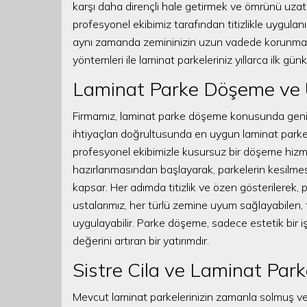
karşı daha dirençli hale getirmek ve ömrünü uzat
profesyonel ekibimiz tarafından titizlikle uygulan
aynı zamanda zemininizin uzun vadede korunması i
yöntemleri ile laminat parkeleriniz yıllarca ilk günkü
Laminat Parke Döşeme ve 
Firmamız, laminat parke döşeme konusunda geniş b
ihtiyaçları doğrultusunda en uygun laminat parke
profesyonel ekibimizle kusursuz bir döşeme hiz
hazırlanmasından başlayarak, parkelerin kesilmesi,
kapsar. Her adımda titizlik ve özen gösterilerek, 
ustalarımız, her türlü zemine uyum sağlayabilen, fa
uygulayabilir. Parke döşeme, sadece estetik bir
değerini artıran bir yatırımdır.
Sistre Cila ve Laminat Pa
Mevcut laminat parkelerinizin zamanla solmuş ve