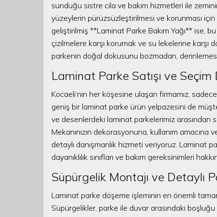
sunduğu sistre cila ve bakım hizmetleri ile zeminin
yüzeylerin pürüzsüzleştirilmesi ve korunması için 
geliştirilmiş **Laminat Parke Bakım Yağı** ise, bu
çizilmelere karşı korumak ve su lekelerine karşı da
parkenin doğal dokusunu bozmadan, derinlemesin
Laminat Parke Satışı ve Seçim 
Kocaeli’nin her köşesine ulaşan firmamız, sade
geniş bir laminat parke ürün yelpazesini de müşte
ve desenlerdeki laminat parkelerimiz arasından s
Mekanınızın dekorasyonuna, kullanım amacına ve
detaylı danışmanlık hizmeti veriyoruz. Laminat park
dayanıklılık sınıfları ve bakım gereksinimleri hakkı
Süpürgelik Montajı ve Detaylı P
Laminat parke döşeme işleminin en önemli tamamla
Süpürgelikler, parke ile duvar arasındaki boşlu