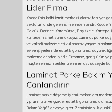
Lider Firma
Kocaeli’nin kalbi İzmit merkezli olarak faaliyet
sektörün önde gelen isimlerinden biridir. Kocaeli’n
Gölcük, Derince, Karamürsel, Başiskele, Kartepe, 
kalitede hizmet sunmaktayız. Laminat parke dö
ve kaliteli malzemeleri kullanarak yaşam alanların
ev ve iş yerlerinde estetik görünümü, dayanıklılığ
malzemelerinden biridir. Firmamız, geniş ürün ye
müşterilerimizin beklentilerini en üst düzeyde kar
Laminat Parke Bakım Ya
Canlandırın
Laminat parke döşeme işlemi, mekanlara modern 
yıpranmalar ve çizikler estetik görünümü olumsuz
Bakım Yağı** devreye girer. Zemininizin ilk günkü p