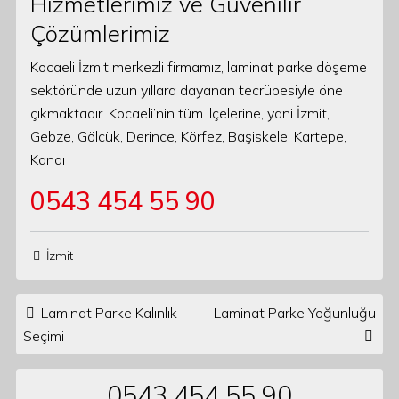
Hizmetlerimiz ve Güvenilir
Çözümlerimiz
Kocaeli İzmit merkezli firmamız, laminat parke döşeme
sektöründe uzun yıllara dayanan tecrübesiyle öne
çıkmaktadır. Kocaeli’nin tüm ilçelerine, yani İzmit,
Gebze, Gölcük, Derince, Körfez, Başiskele, Kartepe,
Kandı
0543 454 55 90
İzmit
Post navigation
Laminat Parke Kalınlık
Laminat Parke Yoğunluğu
Seçimi
0543 454 55 90