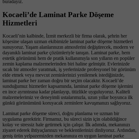
buradayız.
Kocaeli’de Laminat Parke Döşeme
Hizmetleri
Kocaeli’nin kalbinde, İzmit merkezli bir firma olarak, şehrin her
köşesine ulaşan uzman ekibimizle laminat parke döşeme hizmetleri
sunuyoruz. Yaşam alanlarınızın atmosferini değiştirecek, modern ve
dayanıklı laminat parke çözümleriyle tanışın. Laminat parke, hem
estetik görünümü hem de pratik kullanımıyla son yılların en popüler
zemin kaplama malzemelerinden biri haline gelmiştir. Evlerinizde
sıcak bir atmosfer yaratmak, iş yerlerinizde profesyonel bir görünüm
elde etmek veya mevcut zeminlerinizi yenilemek istediğinizde,
laminat parke her zaman doğru bir seçim olacaktır. Kocaeli’de
sunduğumuz hizmetler kapsamında, laminat parke döşeme işlemini
en ince ayrıntısına kadar planlayıp, titizlikle uyguluyoruz. Kaliteli
malzemelerimiz ve deneyimli ustalarımızla, uzun yıllar boyunca ilk
günkü görünümünü koruyacak zeminlere kavuşmanızı sağlıyoruz.
Laminat parke döşeme süreci, doğru planlama ve uzman bir
uygulama gerektirir. Firmamız, bu süreci sizin için olabildiğince
kolay ve stressiz hale getirmek için çalışır. İlk adımda, mekanınızı
ziyaret ederek ihtiyaçlarınızı ve beklentilerinizi dinliyoruz. Ardından,
geniş ürün yelpazemizden mekanınıza en uygun laminat parke