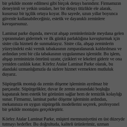
bir şekilde monte edilmesi gibi birçok detayı barındırır. Firmamızın
deneyimli ve yetkin ustaları, her bir detayı titizlikle ele alarak,
kusursuz bir işçilik ortaya koyar. Bu sayede, uzun yıllar boyunca
güvenle kullanabileceğiniz, estetik ve dayanıklı zeminlere
kavuşursunuz.
Laminat parke dışında, mevcut ahşap zeminlerinizde meydana gelen
yıpranmaları gidermek ve ilk günkü parlaklığına kavuşturmak için
sistre cila hizmeti de sunmaktayız. Sistre cila, ahşap zeminlerin
yüzeyindeki eski vernik tabakasının zımparalanarak kaldırılması ve
ardından yeni bir cila tabakasının uygulanması işlemidir. Bu işlem,
ahşap zemininizin ömrünü uzatır, çizikleri ve lekeleri giderir ve ona
yeniden canlılık katar. Körfez Atalar Laminat Parke olarak, bu
alandaki uzmanlığımızla da sizlere hizmet vermekten mutluluk
duyarız.
Süpürgelik montajı da zemin döşeme işleminin ayrılmaz bir
parçasıdır. Süpürgelikler, duvar ile zemin arasındaki boşluğu
kapatarak hem estetik bir görünüm sağlar hem de temizlik kolaylığı
sunar. Firmamız, laminat parke döşeme işleminin ardından,
mekanınıza en uygun süpürgelik modellerini seçerek, profesyonel
bir şekilde montajını gerçekleştirir.
Körfez Atalar Laminat Parke, müşteri memnuniyetini en üst düzeyde
tutmayı hedefler. Bu doğrultuda, kaliteli ürünlerimiz, uzman