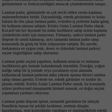
görünümünü ve fonksiyonelliğini artıracak çözümlerimizle tanışın.
Laminat parke, günümüzde en çok tercih edilen zemin kaplama
malzemelerinden biridir. Dayanıklılığı, estetik görünümü ve kolay
bakımı ile öne çıkan laminat parke, evlerden iş yerlerine kadar geniş
bir kullanım alanına sahiptir. Körfez Atalar Laminat Parke olarak,
Kocaeli’nin her ilçesinde bu üstün özelliklere sahip zemin kaplama
çözümlerini sizler için sunuyoruz. Firmamız, sadece laminat parke
döşeme ile sınırlı kalmayıp, aynı zamanda laminat parke satışı
konusunda da geniş bir ürün yelpazesine sahiptir. Bu sayede,
mekanınıza en uygun renk, desen ve dokudaki laminat parkeyi
seçme özgürlüğüne sahip olursunuz.
Laminat parke seçimi yaparken, kullanım amacını ve mekanın
özelliklerini göz önünde bulundurmak önemlidir. Örneğin, yoğun
trafiğe sahip bir iş yerinde veya çocukların oyun alanında
kullanılacak laminat parkenin daha yüksek aşınma direnci sınıfına
sahip olması gerekir. Evlerde ise, estetik görünüm ve konfor ön
planda olabilir. Körfez Atalar Laminat Parke olarak, bu konularda
sizlere profesyonel danışmanlık hizmeti sunarak, en doğru seçimi
yapmanıza yardımcı oluyoruz.
Laminat parke döşeme işlemi, uzmanlık gerektiren bir süreçtir.
Panellerin hassas bir şekilde kesilmesi, zeminin düzgün
hazırlanması, nem kontrolünün yapılması ve süpürgeliklerin estetik