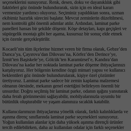
seçeneklerini sunuyoruz. Renk, desen, doku ve dayanıklılık gibi
faktörleri göz önünde bulundurarak, sizin için en ideal kararı
vermenize yardımcı oluyoruz. Seçiminiz yapıldıktan sonra, uzman
ekibimiz hazırlık sürecini başlatır. Mevcut zeminlerin düzeltilmesi,
nem kontrolü gibi önemli adımlar atılır. Ardından, laminat parke
panelleri hassas bir şekilde döşenir. Köşe detayları, kapı geçişleri ve
süpürgelik montajı gibi her aşama, kusursuz bir sonuç elde etmek
için özenle gerçekleştirilir.
Kocaeli’nin tüm ilçelerine hizmet veren bir firma olarak, Gebze’den
Darıca’ya, Çayırova’dan Dilovası’na, Körfez’den Derince’ye,
İzmit’ten Başiskele’ye, Gölcük’ten Karamürsel’e, Kandıra’dan
Dilovası’na kadar her noktada laminat parke döşeme ihtiyaçlarınızı
karşılıyoruz. Her bölgenin kendine özgü mimari yapısı ve kullanıcı
beklentileri göz önünde bulundurularak, kişiye özel çözümler
üretiyoruz. Laminat parke sadece bir zemin kaplama malzemesi
olmanın ötesinde, mekanın genel estetiğini belirleyen önemli bir
unsurdur. Doğru seçilmiş bir laminat parke, odanın ışığını yansıtarak
daha ferah görünmesini sağlayabilir, mobilyalarınızla uyumlu bir
bütünlük oluşturabilir ve yaşam alanınıza sıcaklık katabilir.
Kullanıcılarımızın ihtiyaçlarına yönelik olarak, farklı kalınlıklarda ve
aşınma direnç sınıflarında laminat parke seçenekleri sunuyoruz.
Yoğun kullanılan alanlar için daha yüksek aşınma dirençli ürünler
tercih edilebilirken, daha az kullanılan odalar için farklı seçenekler