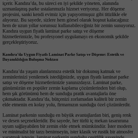
içerir. Kandıra’da, bu süreci en iyi şekilde yöneten, alanında
uzmanlaşmış parke ustalarımızla hizmet veriyoruz. Her döşeme
projesini, sanki kendi evimiz için yapıyormuşuz gibi titizlikle ele
alıyoruz. Bu sayede, sizlere hem görsel olarak hoşnut kalacağınız
hem de uzun yıllar sorunsuz kullanabileceğiniz bir zemin sunuyoruz.
Kandıra uygun fiyatlı laminat parke satışı ve döşeme
hizmetlerimizle, bu profesyonel uygulamayı en ekonomik şekilde
gerçekleştiriyoruz.
Kandıra’da Uygun Fiyatlı Laminat Parke Satışı ve Döşeme: Estetik ve
Dayanıklılığın Buluşma Noktası
Kandıra’da yaşam alanlarınıza estetik bir dokunuş katmak ve
zeminlerinizi yenilemek istediğinizde, uygun fiyatlı laminat parke
satışı ve döşeme hizmetlerimizle yanınızdayız. Laminat parke,
günümüzün en popüler zemin kaplama çözümlerinden biri olup,
hem şık görünümü hem de sunduğu pratik avantajlarla öne
çıkmaktadır. Kandıra’da, bütçenizi zorlamadan kaliteli bir zemin
elde etmenin en kolay yolu, firmamızın sunduğu özel çözümlerdir.
Laminat parkenin sunduğu en büyük avantajlardan biri, geniş renk
ve desen seçenekleridir. Bu sayede, her türlü iç mekan tasarımına
uyum sağlayabilen bir zemin elde etmek mümkündür. İster modern
ve minimalist bir tarzı benimseyin, ister klasik ve rustik bir atmosfer
yaratmak isteyin, laminat parkenin sunduğu çeşitlilik sayesinde