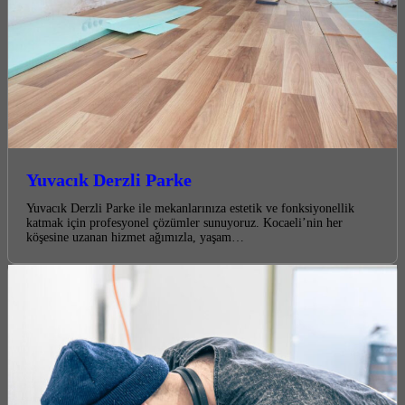
Yuvacık Derzli Parke
Yuvacık Derzli Parke ile mekanlarınıza estetik ve fonksiyonellik
katmak için profesyonel çözümler sunuyoruz. Kocaeli’nin her
köşesine uzanan hizmet ağımızla, yaşam…