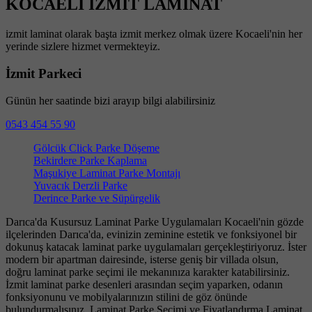
KOCAELİ İZMİT LAMİNAT
izmit laminat olarak başta izmit merkez olmak üzere Kocaeli'nin her
yerinde sizlere hizmet vermekteyiz.
İzmit Parkeci
Günün her saatinde bizi arayıp bilgi alabilirsiniz
0543 454 55 90
Gölcük Click Parke Döşeme
Bekirdere Parke Kaplama
Maşukiye Laminat Parke Montajı
Yuvacık Derzli Parke
Derince Parke ve Süpürgelik
Darıca'da Kusursuz Laminat Parke Uygulamaları Kocaeli'nin gözde
ilçelerinden Darıca'da, evinizin zeminine estetik ve fonksiyonel bir
dokunuş katacak laminat parke uygulamaları gerçekleştiriyoruz. İster
modern bir apartman dairesinde, isterse geniş bir villada olsun,
doğru laminat parke seçimi ile mekanınıza karakter katabilirsiniz.
İzmit laminat parke desenleri arasından seçim yaparken, odanın
fonksiyonunu ve mobilyalarınızın stilini de göz önünde
bulundurmalısınız. Laminat Parke Seçimi ve Fiyatlandırma Laminat