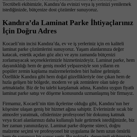
Tecrübeli ekibimizle, Kandıra’da evinizi veya iş yerinizi yenilemek
istediğinizde, bütçenize dost çözümler sunuyoruz.
Kandıra’da Laminat Parke İhtiyaçlarınız
İçin Doğru Adres
Kocaeli’nin incisi Kandıra’da, ev ve iş yerleriniz için en kaliteli
laminat parke çözümlerini sunuyoruz. Yaşam alanlarınıza değer
katacak, estetik açıdan göz alıcı ve aynı zamanda bütçenizi
zorlamayacak seçeneklerimizle hizmetinizdeyiz. Laminat parke, hem
dayanıklılığı hem de geniş model yelpazesiyle son yılların en
popüler zemin kaplama malzemelerinden biri haline gelmiştir.
Özellikle Kandıra gibi hem doğal güzellikleriyle öne çıkan hem de
hızla gelişen bir bölgede, modern ve şık zeminlere olan talep de
artmaktadır. Biz de bu talebi karşılamak adına, Kandıra uygun fiyatlı
laminat parke satışı ve döşeme konusunda uzmanlaşmış bir firmayız.
Firmamız, Kocaeli’nin tüm ilçelerine olduğu gibi, Kandıra’nın her
köşesine ulaşan geniş bir hizmet ağına sahiptir. Evlerinizde sıcak bir
atmosfer yaratmak, ofislerinize profesyonel bir dokunuş katmak
veya ticari alanlarınızı daha kullanışlı hale getirmek istediğinizde, biz
her zaman yanınızdayız. Laminat parke döşeme süreci, doğru
malzeme seçimi ve profesyonel bir uygulama ile hem uzun ömürlü
hem de sorunsuz bir sonuç verir. Bu noktada, deneyimli ekibimizle