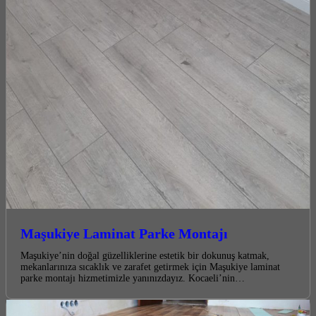
Maşukiye Laminat Parke Montajı
Maşukiye’nin doğal güzelliklerine estetik bir dokunuş katmak,
mekanlarınıza sıcaklık ve zarafet getirmek için Maşukiye laminat
parke montajı hizmetimizle yanınızdayız. Kocaeli’nin…