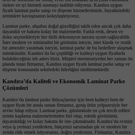
sizlere en iyi hizmeti sunmayı taahhüt ediyoruz. Kandıra uygun
fiyatlı laminat parke satışı ve döşeme hizmetlerimizle, hayalinizdeki
zeminlere kavuşmanızı kolaylaştırıyoruz.
Laminat parke, ahşabın doğal güzelliğini taklit eden ancak çok daha
dayanıklı ve bakımı kolay bir malzemedir. Farklı renk, desen ve
doku seçenekleriyle her türlü dekorasyon tarzına uyum sağlayabilir.
İster modern ve minimalist bir görünüm isteyin, ister klasik ve rustik
bir atmosfer yaratmak isteyin, laminat parke ile bu hedeflere ulaşmak
mümkündür. Kandıra’da bu çeşitliliği ve kaliteyi uygun fiyatlarla
bulabileceğiniz tek adres biziz. Müşteri memnuniyetini her zaman ön
planda tutan firmamız, Kandıra uygun fiyatlı laminat parke satışı ve
döşeme konusunda sektördeki liderliğini sürdürmektedir.
Kandıra’da Kaliteli ve Ekonomik Laminat Parke
Çözümleri
Kandıra’da laminat parke ihtiyaçlarınız için hem kaliteyi hem de
uygun fiyatı bir arada sunan firmamız, geniş ürün yelpazesiyle her
zevke hitap ediyor. Laminat parke, günümüzde en çok tercih edilen
zemin kaplama malzemelerinden biri olup, estetik görünümü,
dayanıklılığı ve kolay bakımı ile öne çıkmaktadır. Kandıra’da evinizi
veya iş yerinizi yenilerken, bütçenizi sarsmadan şık ve modern bir
zemin elde etmek istiyorsanız, doğru yerdesiniz. Firmamız, Kandıra