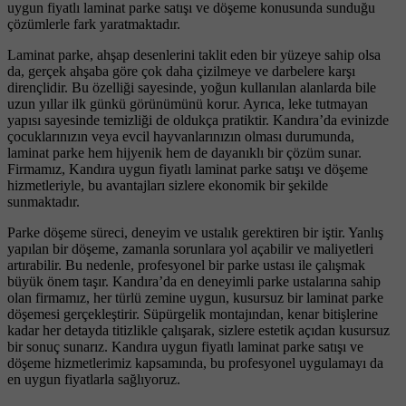
uygun fiyatlı laminat parke satışı ve döşeme konusunda sunduğu
çözümlerle fark yaratmaktadır.
Laminat parke, ahşap desenlerini taklit eden bir yüzeye sahip olsa
da, gerçek ahşaba göre çok daha çizilmeye ve darbelere karşı
dirençlidir. Bu özelliği sayesinde, yoğun kullanılan alanlarda bile
uzun yıllar ilk günkü görünümünü korur. Ayrıca, leke tutmayan
yapısı sayesinde temizliği de oldukça pratiktir. Kandıra’da evinizde
çocuklarınızın veya evcil hayvanlarınızın olması durumunda,
laminat parke hem hijyenik hem de dayanıklı bir çözüm sunar.
Firmamız, Kandıra uygun fiyatlı laminat parke satışı ve döşeme
hizmetleriyle, bu avantajları sizlere ekonomik bir şekilde
sunmaktadır.
Parke döşeme süreci, deneyim ve ustalık gerektiren bir iştir. Yanlış
yapılan bir döşeme, zamanla sorunlara yol açabilir ve maliyetleri
artırabilir. Bu nedenle, profesyonel bir parke ustası ile çalışmak
büyük önem taşır. Kandıra’da en deneyimli parke ustalarına sahip
olan firmamız, her türlü zemine uygun, kusursuz bir laminat parke
döşemesi gerçekleştirir. Süpürgelik montajından, kenar bitişlerine
kadar her detayda titizlikle çalışarak, sizlere estetik açıdan kusursuz
bir sonuç sunarız. Kandıra uygun fiyatlı laminat parke satışı ve
döşeme hizmetlerimiz kapsamında, bu profesyonel uygulamayı da
en uygun fiyatlarla sağlıyoruz.