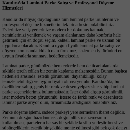
Kandıra’da Laminat Parke Satışı ve Profesyonel Döşeme
Hizmetleri
Kandıra’da ihtiyaç duyduğunuz tüm laminat parke ürünlerini ve
profesyonel döşeme hizmetlerini tek bir adreste bulabilirsiniz.
Evlerinize ve iş yerlerinize modern bir dokunuş katmak,
zeminlerinizi yenilemek ve yaşam alanlarınızı daha konforlu hale
getirmek için en doğru seçim, kaliteli laminat parke ve uzman bir
uygulama olacaktır. Kandıra uygun fiyatlı laminat parke satışı ve
döşeme konusunda iddialı olan firmamız, sizlere en iyi ürünleri en
uygun fiyatlarla sunmayı hedeflemektedir.
Laminat parke, günümüzde hem evlerde hem de ticari alanlarda
sıklıkla tercih edilen bir zemin kaplama malzemesidir. Bunun başlıca
nedenleri arasında, estetik görünümü, dayanıklılığı, kolay
temizlenebilirliği ve uygun fiyatlı olması yer alır. Kandıra’da, bu
özelliklere sahip, geniş bir renk ve desen yelpazesine sahip laminat
parke seçeneklerimiz bulunmaktadır. İster doğal ahşap görünümlü,
ister modern beton görünümlü, isterse de farklı renk ve desenlerde
laminat parke arıyor olun, firmamızda aradığınızı bulabilirsiniz.
Parke döşeme işlemi, sadece parkeyi yere sermekten ibaret değildir.
Zeminin düzgün hazırlanması, doğru altlık malzemesinin
kullanılması, parkelerin hassas bir şekilde kesilip yerleştirilmesi ve
süpürgeliklerin estetik bir şekilde monte edilmesi gibi pek çok detayı