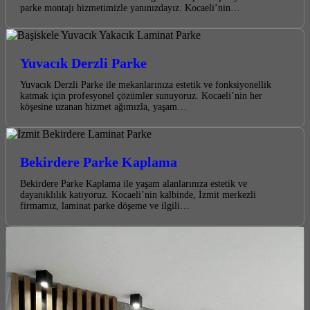
parke montajı hizmetimizle yanınızdayız. Kocaeli’nin…
Yuvacık Derzli Parke
Yuvacık Derzli Parke ile mekanlarınıza estetik ve fonksiyonellik
katmak için profesyonel çözümler sunuyoruz. Kocaeli’nin her
köşesine uzanan hizmet ağımızla, yaşam…
Bekirdere Parke Kaplama
Bekirdere Parke Kaplama ile yaşam alanlarınıza estetik ve
dayanıklılık katıyoruz. Kocaeli’nin kalbinde, İzmit merkezli
firmamız, laminat parke döşeme ve ilgili…