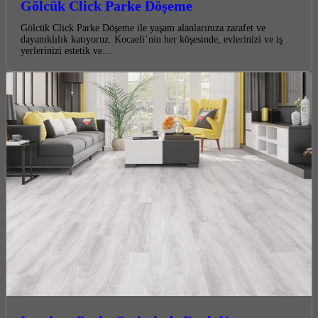
Gölcük Click Parke Döşeme
Gölcük Click Parke Döşeme ile yaşam alanlarınıza zarafet ve
dayanıklılık katıyoruz. Kocaeli’nin her köşesinde, evlerinizi ve iş
yerlerinizi estetik ve…