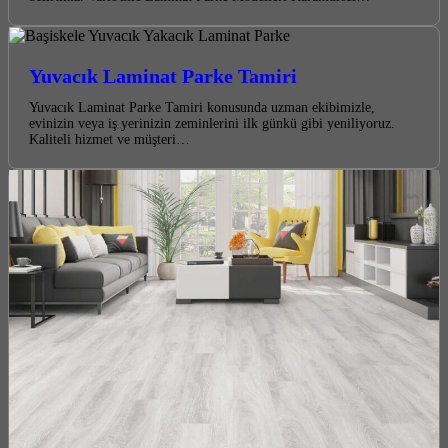
Yuvacık Laminat Parke Tamiri
Yuvacık Laminat Parke Tamiri konusunda uzman ekibimizle,
evinizin veya iş yerinizin zeminlerini ilk günkü gibi yeniliyoruz.
Kaliteli hizmet ve müşteri…