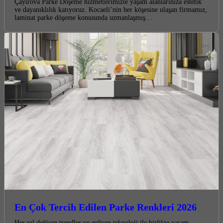
Çayırova Parke Döşeme hizmetlerimizle yaşam alanlarınıza estetik
ve dayanıklılık katıyoruz. Kocaeli’nin her köşesine ulaşan firmamız,
laminat parke döşeme konusunda uzmanlaşmış…
En Çok Tercih Edilen Parke Renkleri 2026
Her yıl değişen trendler ve gelişen teknoloji ile birlikte yaşam