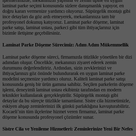
işlemlerimizde, mekanınızın yapısına ve zemin tipine en uygun
laminat parke seçimi konusunda sizlere danışmanlık yapıyor, en
doğru kararı vermenize yardımcı oluyoruz. Süpürgelik montajı gibi
ince detayları da göz ardı etmeyerek, mekanlarınıza tam bir
profesyonel dokunuş katıyoruz. Laminat parke döşeme, laminat
parke satışı, laminat ustası, parkeci gibi tüm ihtiyaçlarınız için
bizimle iletişime geçebilirsiniz.
Laminat Parke Döşeme Sürecimiz: Adım Adım Mükemmellik
Laminat parke döşeme süreci, firmamızda titizlikle yönetilen bir dizi
adımdan oluşur. Öncelikle, mekanınızı ziyaret ederek zemin
durumunu değerlendiririz. Ardından, sizin zevklerinizi ve
ihtiyaçlarınızı göz önünde bulundurarak en uygun laminat parke
modelini seçmenize yardımcı oluruz. Kaliteli laminat parke satışı
konusunda geniş bir ürün gamına sahibiz. Seçilen parkelerin döşeme
işlemi, deneyimli laminat ustası ekibimiz tarafından en modern
teknikler kullanılarak gerçekleştirilir. Süpürgelik montajı gibi
detaylar da bu süreçte titizlikle tamamlanır. Sistre cila hizmetimizle,
eskiyen ahşap zeminlerinizi ilk günkü parlaklığına kavuşturabiliriz.
Kocaeli’nin tüm ilçelerine hizmet veren firmamız, laminat parke
döşeme konusunda profesyonel çözümler sunar.
Sistre Cila ve Yenileme Hizmetleri: Zeminlerinize Yeni Bir Nefes