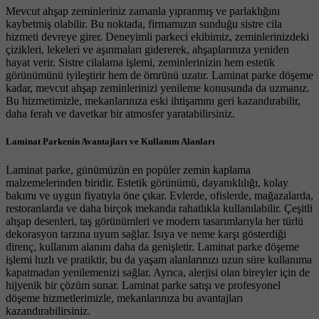
Mevcut ahşap zeminleriniz zamanla yıpranmış ve parlaklığını
kaybetmiş olabilir. Bu noktada, firmamızın sunduğu sistre cila
hizmeti devreye girer. Deneyimli parkeci ekibimiz, zeminlerinizdeki
çizikleri, lekeleri ve aşınmaları gidererek, ahşaplarınıza yeniden
hayat verir. Sistre cilalama işlemi, zeminlerinizin hem estetik
görünümünü iyileştirir hem de ömrünü uzatır. Laminat parke döşeme
kadar, mevcut ahşap zeminlerinizi yenileme konusunda da uzmanız.
Bu hizmetimizle, mekanlarınıza eski ihtişamını geri kazandırabilir,
daha ferah ve davetkar bir atmosfer yaratabilirsiniz.
Laminat Parkenin Avantajları ve Kullanım Alanları
Laminat parke, günümüzün en popüler zemin kaplama
malzemelerinden biridir. Estetik görünümü, dayanıklılığı, kolay
bakımı ve uygun fiyatıyla öne çıkar. Evlerde, ofislerde, mağazalarda,
restoranlarda ve daha birçok mekanda rahatlıkla kullanılabilir. Çeşitli
ahşap desenleri, taş görünümleri ve modern tasarımlarıyla her türlü
dekorasyon tarzına uyum sağlar. Isıya ve neme karşı gösterdiği
direnç, kullanım alanını daha da genişletir. Laminat parke döşeme
işlemi hızlı ve pratiktir, bu da yaşam alanlarınızı uzun süre kullanıma
kapatmadan yenilemenizi sağlar. Ayrıca, alerjisi olan bireyler için de
hijyenik bir çözüm sunar. Laminat parke satışı ve profesyonel
döşeme hizmetlerimizle, mekanlarınıza bu avantajları
kazandırabilirsiniz.