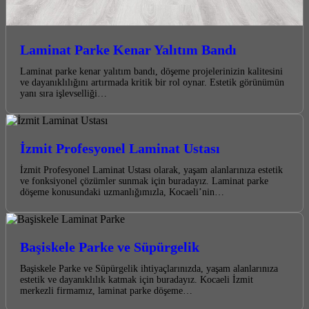
Laminat Parke Kenar Yalıtım Bandı
Laminat parke kenar yalıtım bandı, döşeme projelerinizin kalitesini
ve dayanıklılığını artırmada kritik bir rol oynar. Estetik görünümün
yanı sıra işlevselliği…
İzmit Profesyonel Laminat Ustası
İzmit Profesyonel Laminat Ustası olarak, yaşam alanlarınıza estetik
ve fonksiyonel çözümler sunmak için buradayız. Laminat parke
döşeme konusundaki uzmanlığımızla, Kocaeli’nin…
Başiskele Parke ve Süpürgelik
Başiskele Parke ve Süpürgelik ihtiyaçlarınızda, yaşam alanlarınıza
estetik ve dayanıklılık katmak için buradayız. Kocaeli İzmit
merkezli firmamız, laminat parke döşeme…