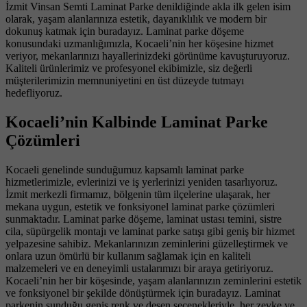
İzmit Vinsan Semti Laminat Parke denildiğinde akla ilk gelen isim
olarak, yaşam alanlarınıza estetik, dayanıklılık ve modern bir
dokunuş katmak için buradayız. Laminat parke döşeme
konusundaki uzmanlığımızla, Kocaeli’nin her köşesine hizmet
veriyor, mekanlarınızı hayallerinizdeki görünüme kavuşturuyoruz.
Kaliteli ürünlerimiz ve profesyonel ekibimizle, siz değerli
müşterilerimizin memnuniyetini en üst düzeyde tutmayı
hedefliyoruz.
Kocaeli’nin Kalbinde Laminat Parke
Çözümleri
Kocaeli genelinde sunduğumuz kapsamlı laminat parke
hizmetlerimizle, evlerinizi ve iş yerlerinizi yeniden tasarlıyoruz.
İzmit merkezli firmamız, bölgenin tüm ilçelerine ulaşarak, her
mekana uygun, estetik ve fonksiyonel laminat parke çözümleri
sunmaktadır. Laminat parke döşeme, laminat ustası temini, sistre
cila, süpürgelik montajı ve laminat parke satışı gibi geniş bir hizmet
yelpazesine sahibiz. Mekanlarınızın zeminlerini güzelleştirmek ve
onlara uzun ömürlü bir kullanım sağlamak için en kaliteli
malzemeleri ve en deneyimli ustalarımızı bir araya getiriyoruz.
Kocaeli’nin her bir köşesinde, yaşam alanlarınızın zeminlerini estetik
ve fonksiyonel bir şekilde dönüştürmek için buradayız. Laminat
parkenin sunduğu geniş renk ve desen seçenekleriyle, her zevke ve