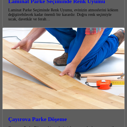
Laminat Parke Seçiminde Renk Uyumu
Laminat Parke Seçiminde Renk Uyumu, evinizin atmosferini kökten
değiştirebilecek kadar önemli bir karardır. Doğru renk seçimiyle
sıcak, davetkâr ve ferah…
Çayırova Parke Döşeme