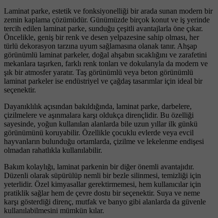
Laminat parke, estetik ve fonksiyonelliği bir arada sunan modern bir
zemin kaplama çözümüdür. Günümüzde birçok konut ve iş yerinde
tercih edilen laminat parke, sunduğu çeşitli avantajlarla öne çıkar.
Öncelikle, geniş bir renk ve desen yelpazesine sahip olması, her
türlü dekorasyon tarzına uyum sağlamasına olanak tanır. Ahşap
görünümlü laminat parkeler, doğal ahşabın sıcaklığını ve zarafetini
mekanlara taşırken, farklı renk tonları ve dokularıyla da modern ve
şık bir atmosfer yaratır. Taş görünümlü veya beton görünümlü
laminat parkeler ise endüstriyel ve çağdaş tasarımlar için ideal bir
seçenektir.
Dayanıklılık açısından bakıldığında, laminat parke, darbelere,
çizilmelere ve aşınmalara karşı oldukça dirençlidir. Bu özelliği
sayesinde, yoğun kullanılan alanlarda bile uzun yıllar ilk günkü
görünümünü koruyabilir. Özellikle çocuklu evlerde veya evcil
hayvanların bulunduğu ortamlarda, çizilme ve lekelenme endişesi
olmadan rahatlıkla kullanılabilir.
Bakım kolaylığı, laminat parkenin bir diğer önemli avantajıdır.
Düzenli olarak süpürülüp nemli bir bezle silinmesi, temizliği için
yeterlidir. Özel kimyasallar gerektirmemesi, hem kullanıcılar için
pratiklik sağlar hem de çevre dostu bir seçenektir. Suya ve neme
karşı gösterdiği direnç, mutfak ve banyo gibi alanlarda da güvenle
kullanılabilmesini mümkün kılar.