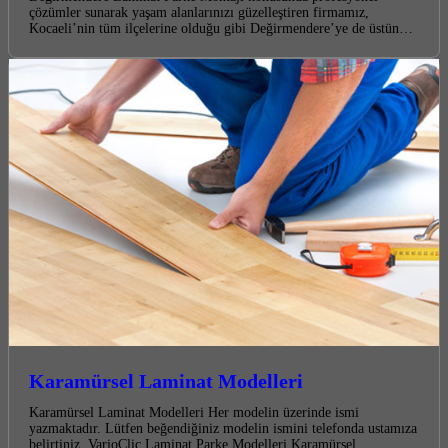
çözümler sunarak yaşam alanlarınızı güzelleştiren firmamız,
Kocaeli’nin tüm ilçelerine olduğu gibi Değirmendere’ye de üstün…
Karamürsel Laminat Modelleri
Karamürsel Laminat Modelleri Her modelin üzerinde ismi
yazmaktadır. Lütfen beğendiğiniz modelin ismini telefonda ustamıza
belirtiniz. VarioClic Laminat Parke Modelleri Karamürsel…