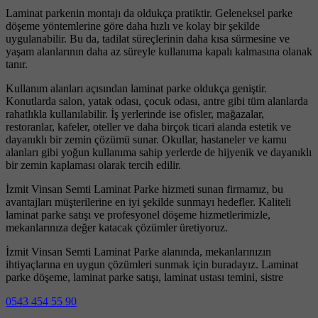
Laminat parkenin montajı da oldukça pratiktir. Geleneksel parke
döşeme yöntemlerine göre daha hızlı ve kolay bir şekilde
uygulanabilir. Bu da, tadilat süreçlerinin daha kısa sürmesine ve
yaşam alanlarının daha az süreyle kullanıma kapalı kalmasına olanak
tanır.
Kullanım alanları açısından laminat parke oldukça geniştir.
Konutlarda salon, yatak odası, çocuk odası, antre gibi tüm alanlarda
rahatlıkla kullanılabilir. İş yerlerinde ise ofisler, mağazalar,
restoranlar, kafeler, oteller ve daha birçok ticari alanda estetik ve
dayanıklı bir zemin çözümü sunar. Okullar, hastaneler ve kamu
alanları gibi yoğun kullanıma sahip yerlerde de hijyenik ve dayanıklı
bir zemin kaplaması olarak tercih edilir.
İzmit Vinsan Semti Laminat Parke hizmeti sunan firmamız, bu
avantajları müşterilerine en iyi şekilde sunmayı hedefler. Kaliteli
laminat parke satışı ve profesyonel döşeme hizmetlerimizle,
mekanlarınıza değer katacak çözümler üretiyoruz.
İzmit Vinsan Semti Laminat Parke alanında, mekanlarınızın
ihtiyaçlarına en uygun çözümleri sunmak için buradayız. Laminat
parke döşeme, laminat parke satışı, laminat ustası temini, sistre
0543 454 55 90