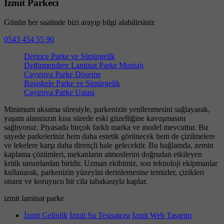
İzmit Parkeci
Günün her saatinde bizi arayıp bilgi alabilirsiniz
0543 454 55 90
Derince Parke ve Süpürgelik
Değirmendere Laminat Parke Montajı
Çayırova Parke Döşeme
Başiskele Parke ve Süpürgelik
Çayırova Parke Ustası
Minimum aksama süresiyle, parkenizin yenilenmesini sağlayarak,
yaşam alanınızın kısa sürede eski güzelliğine kavuşmasını
sağlıyoruz. Piyasada birçok farklı marka ve model mevcuttur. Bu
sayede parkeleriniz hem daha estetik görünecek hem de çizilmelere
ve lekelere karşı daha dirençli hale gelecektir. Bu bağlamda, zemin
kaplama çözümleri, mekanların atmosferini doğrudan etkileyen
kritik unsurlardan biridir. Uzman ekibimiz, son teknoloji ekipmanlar
kullanarak, parkenizin yüzeyini derinlemesine temizler, çizikleri
onarır ve koruyucu bir cila tabakasıyla kaplar.
izmit laminat parke
İzmit Gelinlik
İzmit Su Tesisatçısı
İzmit Web Tasarım