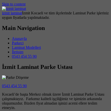
Skip to content
izmit laminat
İzmit Kocaeli ve tüm ilçelerinde Laminat Parke işleriniz
uygun fiyatlarla yapılmaktadır.
Main Navigation
Anasayfa
Parkeci
Laminat Modelleri
İletişim
0543 454 55 90
İzmit Laminat Parke Ustası
0543 454 55 90
Kocaeli’de başta Merkez olmak üzere İzmit Laminat Parke Ustası
çalışmaktayız. Farkımız kaliteli işçiliğimiz ve işimizin arkasında
oluşumuzdur. Bizden fiyat almadan işinizi acemi ellere teslim
etmeyin.