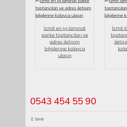
İzmit en iyi laminat
İzmit 
parke toptancıları ve
toptanc
adres iletişim
iletiş
bilgilerine kolayca
kola
ulaşın
0543 454 55 90
İzmit