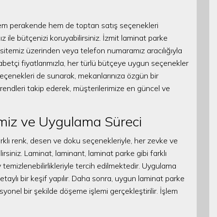
hem perakende hem de toptan satış seçenekleri
z ile bütçenizi koruyabilirsiniz. İzmit laminat parke
web sitemiz üzerinden veya telefon numaramız aracılığıyla
abetçi fiyatlarımızla, her türlü bütçeye uygun seçenekler
seçenekleri de sunarak, mekanlarınıza özgün bir
endleri takip ederek, müşterilerimize en güncel ve
miz ve Uygulama Süreci
rklı renk, desen ve doku seçenekleriyle, her zevke ve
rsiniz. Laminat, laminant, laminat parke gibi farklı
ay temizlenebilirlikleriyle tercih edilmektedir. Uygulama
detaylı bir keşif yapılır. Daha sonra, uygun laminat parke
yonel bir şekilde döşeme işlemi gerçekleştirilir. İşlem