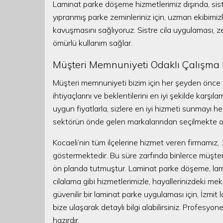
Laminat parke döşeme hizmetlerimiz dışında, sistr
yıpranmış parke zeminleriniz için, uzman ekibimizl
kavuşmasını sağlıyoruz. Sistre cila uygulaması, z
ömürlü kullanım sağlar.
Müşteri Memnuniyeti Odaklı Çalışma 
Müşteri memnuniyeti bizim için her şeyden önce ge
ihtiyaçlarını ve beklentilerini en iyi şekilde karşıl
uygun fiyatlarla, sizlere en iyi hizmeti sunmayı h
sektörün önde gelen markalarından seçilmekte olup
Kocaeli’nin tüm ilçelerine hizmet veren firmamız, 
göstermektedir. Bu süre zarfında binlerce müşt
ön planda tutmuştur. Laminat parke döşeme, lamina
cilalama gibi hizmetlerimizle, hayallerinizdeki me
güvenilir bir laminat parke uygulaması için, İzmit l
bize ulaşarak detaylı bilgi alabilirsiniz. Profesyo
hazırdır.