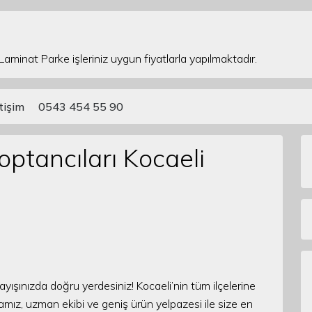
 Laminat Parke işleriniz uygun fiyatlarla yapılmaktadır.
etişim
0543 454 55 90
optancıları Kocaeli
rayışınızda doğru yerdesiniz! Kocaeli’nin tüm ilçelerine
amız, uzman ekibi ve geniş ürün yelpazesi ile size en