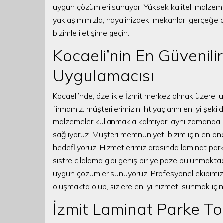
uygun çözümleri sunuyor. Yüksek kaliteli malzemel
yaklaşımımızla, hayalinizdeki mekanları gerçeğe
bizimle iletişime geçin.
Kocaeli’nin En Güvenili
Uygulamacısı
Kocaeli’nde, özellikle İzmit merkez olmak üzere, 
firmamız, müşterilerimizin ihtiyaçlarını en iyi şekil
malzemeler kullanmakla kalmıyor, aynı zamanda 
sağlıyoruz. Müşteri memnuniyeti bizim için en önem
hedefliyoruz. Hizmetlerimiz arasında laminat par
sistre cilalama gibi geniş bir yelpaze bulunmaktadır
uygun çözümler sunuyoruz. Profesyonel ekibimiz, 
oluşmakta olup, sizlere en iyi hizmeti sunmak için 
İzmit Laminat Parke Top