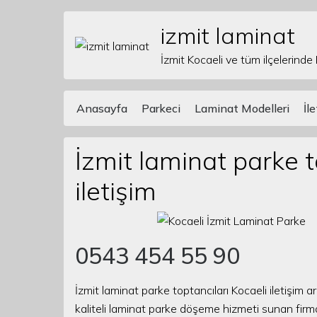
izmit laminat
Skip to content
İzmit Kocaeli ve tüm ilçelerinde
Anasayfa
Parkeci
Laminat Modelleri
İl
Main Navigation
İzmit laminat parke t
iletişim
0543 454 55 90
İzmit laminat parke toptancıları Kocaeli iletişim a
kaliteli laminat parke döşeme hizmeti sunan firm