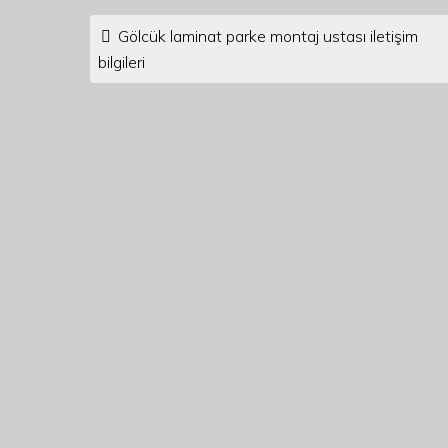
Post navigation
Gölcük laminat parke montaj ustası iletişim
bilgileri