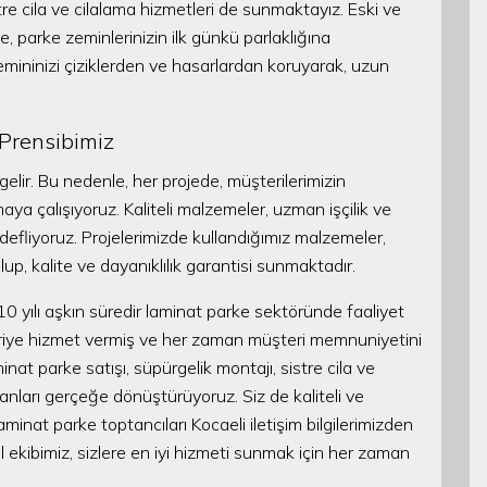
e cila ve cilalama hizmetleri de sunmaktayız. Eski ve
e, parke zeminlerinizin ilk günkü parlaklığına
emininizi çiziklerden ve hasarlardan koruyarak, uzun
Prensibimiz
lir. Bu nedenle, her projede, müşterilerimizin
amaya çalışıyoruz. Kaliteli malzemeler, uzman işçilik ve
edefliyoruz. Projelerimizde kullandığımız malzemeler,
, kalite ve dayanıklılık garantisi sunmaktadır.
10 yılı aşkın süredir laminat parke sektöründe faaliyet
eriye hizmet vermiş ve her zaman müşteri memnuniyetini
t parke satışı, süpürgelik montajı, sistre cila ve
kanları gerçeğe dönüştürüyoruz. Siz de kaliteli ve
aminat parke toptancıları Kocaeli iletişim bilgilerimizden
nel ekibimiz, sizlere en iyi hizmeti sunmak için her zaman