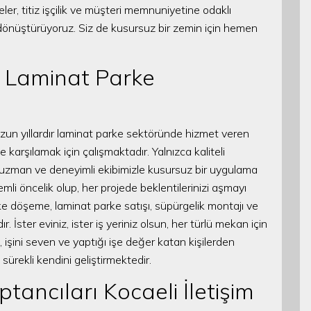
er, titiz işçilik ve müşteri memnuniyetine odaklı
 dönüştürüyoruz. Siz de kusursuz bir zemin için hemen
r Laminat Parke
uzun yıllardır laminat parke sektöründe hizmet veren
de karşılamak için çalışmaktadır. Yalnızca kaliteli
uzman ve deneyimli ekibimizle kusursuz bir uygulama
li öncelik olup, her projede beklentilerinizi aşmayı
ke döşeme, laminat parke satışı, süpürgelik montajı ve
. İster eviniz, ister iş yeriniz olsun, her türlü mekan için
işini seven ve yaptığı işe değer katan kişilerden
sürekli kendini geliştirmektedir.
tancıları Kocaeli İletişim