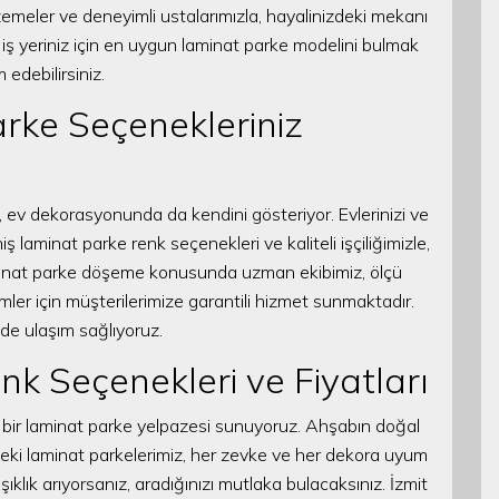
zemeler ve deneyimli ustalarımızla, hayalinizdeki mekanı
iş yeriniz için en uygun laminat parke modelini bulmak
 edebilirsiniz.
rke Seçenekleriniz
, ev dekorasyonunda da kendini gösteriyor. Evlerinizi ve
ş laminat parke renk seçenekleri ve kaliteli işçiliğimizle,
Laminat parke döşeme konusunda uzman ekibimiz, ölçü
er için müşterilerimize garantili hizmet sunmaktadır.
ilde ulaşım sağlıyoruz.
k Seçenekleri ve Fiyatları
eniş bir laminat parke yelpazesi sunuyoruz. Ahşabın doğal
rdeki laminat parkelerimiz, her zevke ve her dekora uyum
şıklık arıyorsanız, aradığınızı mutlaka bulacaksınız. İzmit