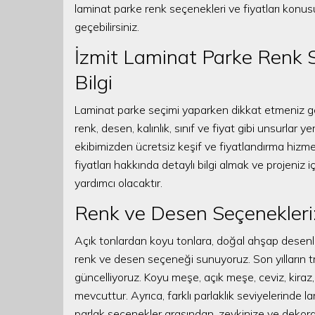
laminat parke renk seçenekleri ve fiyatları konusun
geçebilirsiniz.
İzmit Laminat Parke Renk Se
Bilgi
Laminat parke seçimi yaparken dikkat etmeniz ge
renk, desen, kalınlık, sınıf ve fiyat gibi unsurlar 
ekibimizden ücretsiz keşif ve fiyatlandırma hizmet
fiyatları hakkında detaylı bilgi almak ve projeniz 
yardımcı olacaktır.
Renk ve Desen Seçenekleri:
Açık tonlardan koyu tonlara, doğal ahşap desen
renk ve desen seçeneği sunuyoruz. Son yılların t
güncelliyoruz. Koyu meşe, açık meşe, ceviz, kiraz
mevcuttur. Ayrıca, farklı parlaklık seviyelerinde 
parlak seçenekler arasından, zevkinize ve dekoras