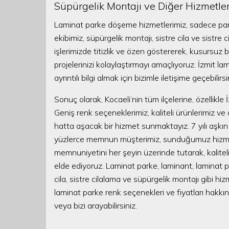
Süpürgelik Montajı ve Diğer Hizmetle
Laminat parke döşeme hizmetlerimiz, sadece par
ekibimiz, süpürgelik montajı, sistre cila ve sistr
işlerimizde titizlik ve özen göstererek, kusursuz
projelerinizi kolaylaştırmayı amaçlıyoruz. İzmit l
ayrıntılı bilgi almak için bizimle iletişime geçebilirsi
Sonuç olarak, Kocaeli’nin tüm ilçelerine, özellikl
Geniş renk seçeneklerimiz, kaliteli ürünlerimiz ve 
hatta aşacak bir hizmet sunmaktayız. 7 yılı aşkı
yüzlerce memnun müşterimiz, sunduğumuz hizmetin
memnuniyetini her şeyin üzerinde tutarak, kalitel
elde ediyoruz. Laminat parke, laminant, laminat p
cila, sistre cilalama ve süpürgelik montajı gibi h
laminat parke renk seçenekleri ve fiyatları hakkınd
veya bizi arayabilirsiniz.