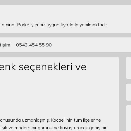
 Laminat Parke işleriniz uygun fiyatlarla yapılmaktadır.
etişim
0543 454 55 90
renk seçenekleri ve
 konusunda uzmanlaşmış, Kocaeli’nin tüm ilçelerine
inizi şık ve modern bir görünüme kavuşturacak geniş bir