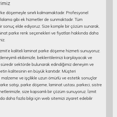
rimiz
ke döşemeyle sınırlı kalmamaktadır. Profesyonel
e cilalama gibi ek hizmetler de sunmaktadır. Tüm
 bir sonuç elde ediyoruz. Size komple bir çözüm sunarak,
aminat parke renk seçenekleri ve fiyatları hakkında daha
niz.
e İzmit’e kaliteli laminat parke döşeme hizmeti sunuyoruz.
deneyimli ekibimizle, beklentilerinizi karşılayacak ve
n süredir sektörde bulunarak edindiğimiz deneyim ve
 kalitesinin en büyük kanıtıdır. Müşteri
i malzeme ve işçilikle uzun ömürlü ve estetik sonuçlar
arke satışı, parke döşeme, laminat ustası, parkeci, sistre
izmetlerimizle, size kapsamlı bir çözüm sunuyoruz. İzmit
a daha fazla bilgi için web sitemizi ziyaret edebilir