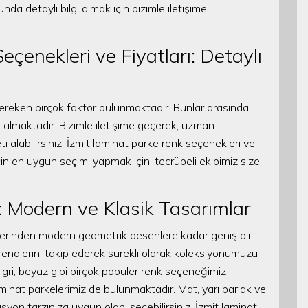
da detaylı bilgi almak için bizimle iletişime
çenekleri ve Fiyatları: Detaylı
reken birçok faktör bulunmaktadır. Bunlar arasında
yer almaktadır. Bizimle iletişime geçerek, uzman
i alabilirsiniz. İzmit laminat parke renk seçenekleri ve
için en uygun seçimi yapmak için, tecrübeli ekibimiz size
 Modern ve Klasik Tasarımlar
lerinden modern geometrik desenlere kadar geniş bir
rendlerini takip ederek sürekli olarak koleksiyonumuzu
, gri, beyaz gibi birçok popüler renk seçeneğimiz
laminat parkelerimiz de bulunmaktadır. Mat, yarı parlak ve
yon tarzınıza uygun olanı seçebilirsiniz. İzmit laminat