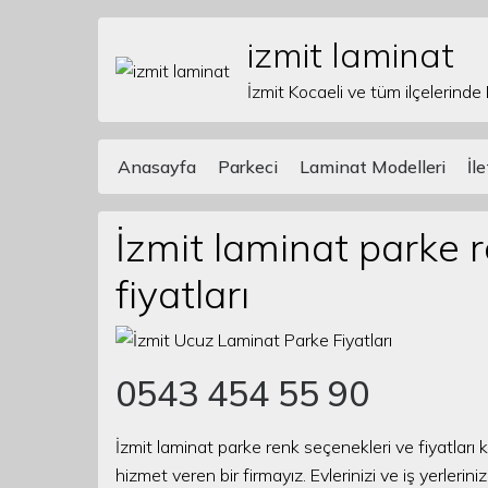
izmit laminat
Skip to content
İzmit Kocaeli ve tüm ilçelerinde
Anasayfa
Parkeci
Laminat Modelleri
İl
Main Navigation
İzmit laminat parke 
fiyatları
0543 454 55 90
İzmit laminat parke renk seçenekleri ve fiyatları
hizmet veren bir firmayız. Evlerinizi ve iş yerler