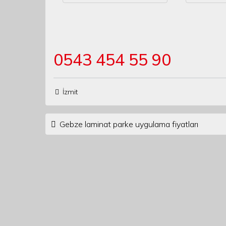
0543 454 55 90
İzmit
Post navigation
Gebze laminat parke uygulama fiyatları