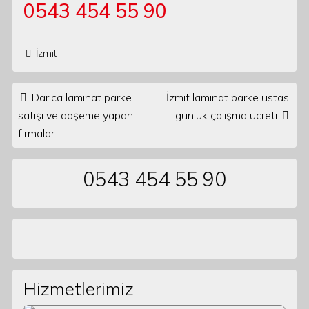
0543 454 55 90
İzmit
Post navigation
Darıca laminat parke
İzmit laminat parke ustası
satışı ve döşeme yapan
günlük çalışma ücreti
firmalar
0543 454 55 90
Hizmetlerimiz