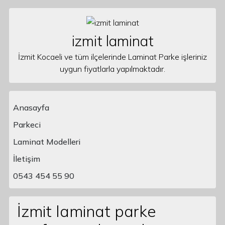
Skip to content
izmit laminat
İzmit Kocaeli ve tüm ilçelerinde Laminat Parke işleriniz
uygun fiyatlarla yapılmaktadır.
Anasayfa
Parkeci
Laminat Modelleri
Main Navigation
İletişim
0543 454 55 90
İzmit laminat parke