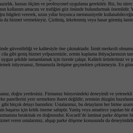
ırlık, hassas ölçüm ve profesyonel uygulama gerektirir. Biz, bu süreci 
n kullanım amacını ve trafiğini göz önünde bulundurmak önemlidir. Yoğu
oğru bilgileri vererek, uzun yıllar boyunca memnuniyetle kullanabileceğ
 da hizmet vermekteyiz. Çizilmiş, lekelenmiş veya hasar görmüş laminat 
nde güvenilirliği ve kalitesiyle öne çıkmaktadır. İzmit merkezli olmamı
e cila gibi geniş hizmet yelpazemizle, zemin kaplama ihtiyaçlarınızın ta
ygun şekilde tamamlamak için özenle çalışır. Kaliteli ürünlerimiz ve pr
lemek istiyorsanız, firmamızla iletişime geçmekten çekinmeyin. En gün
sanız, doğru yerdesiniz. Firmamız bünyesindeki deneyimli ve yetenekli us
e panellerini yere sermekten ibaret değildir; zeminin düzgün hazırlanm
 gibi birçok detayı barındırır. Ustalarımız, bu detayların her birine aza
n başarısı için kritik öneme sahiptir. Yanlış veya amatörce yapılan bir 
i uzmanına bırakmak en doğrusudur. Kocaeli’de laminat parke döşeme hizm
hizmet veren ustalarımız, ahşap parke döşeme konusunda da deneyimlid