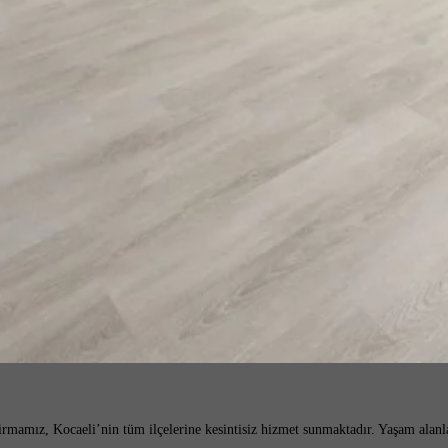
 firmamız, Kocaeli’nin tüm ilçelerine kesintisiz hizmet sunmaktadır. Yaşam alan