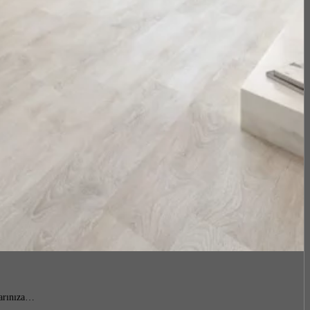
larınıza…