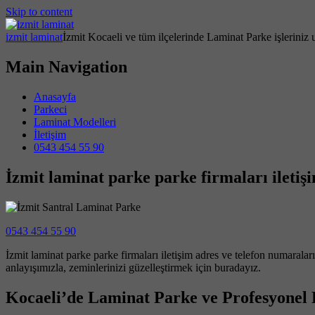
Skip to content
izmit laminat
İzmit Kocaeli ve tüm ilçelerinde Laminat Parke işleriniz 
Main Navigation
Anasayfa
Parkeci
Laminat Modelleri
İletişim
0543 454 55 90
İzmit laminat parke parke firmaları iletiş
0543 454 55 90
İzmit laminat parke parke firmaları iletişim adres ve telefon numaral
anlayışımızla, zeminlerinizi güzelleştirmek için buradayız.
Kocaeli’de Laminat Parke ve Profesyonel