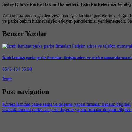
Sistre Cila ve Parke Bakım Hizmetleri: Eski Parkelerinizi Yeniley
Zamanla yıpranan, çizilen veya matlaşan laminat parkeleriniz, doğru b
ve parke bakım hizmetleriyle, eskiyen parkelerinizi yenilemektedir. Sis
Benzer Yazılar
İzmit laminat parke parke firmaları iletişim adres ve telefon numaralarına u
0543 454 55 90
İzmit
Post navigation
Körfez laminat parke satışı ve döşeme yapan firmalar iletişim bilgileri
Gölcük laminat parke satışı ve döşeme yapan firmalar iletişim bilgileri