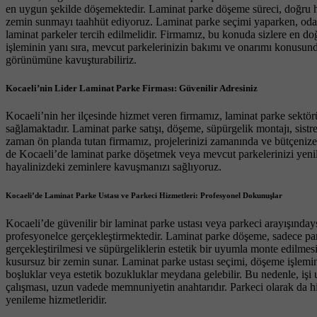
en uygun şekilde döşemektedir. Laminat parke döşeme süreci, doğru haz
zemin sunmayı taahhüt ediyoruz. Laminat parke seçimi yaparken, odanı
laminat parkeler tercih edilmelidir. Firmamız, bu konuda sizlere en d
işleminin yanı sıra, mevcut parkelerinizin bakımı ve onarımı konusunda
görünümüne kavuşturabiliriz.
Kocaeli’nin Lider Laminat Parke Firması: Güvenilir Adresiniz
Kocaeli’nin her ilçesinde hizmet veren firmamız, laminat parke sektörü
sağlamaktadır. Laminat parke satışı, döşeme, süpürgelik montajı, sistr
zaman ön planda tutan firmamız, projelerinizi zamanında ve bütçenize u
de Kocaeli’de laminat parke döşetmek veya mevcut parkelerinizi yeni
hayalinizdeki zeminlere kavuşmanızı sağlıyoruz.
Kocaeli’de Laminat Parke Ustası ve Parkeci Hizmetleri: Profesyonel Dokunuşlar
Kocaeli’de güvenilir bir laminat parke ustası veya parkeci arayışınday
profesyonelce gerçekleştirmektedir. Laminat parke döşeme, sadece park
gerçekleştirilmesi ve süpürgeliklerin estetik bir uyumla monte edilmesi
kusursuz bir zemin sunar. Laminat parke ustası seçimi, döşeme işlemini
boşluklar veya estetik bozukluklar meydana gelebilir. Bu nedenle, iş
çalışması, uzun vadede memnuniyetin anahtarıdır. Parkeci olarak da 
yenileme hizmetleridir.