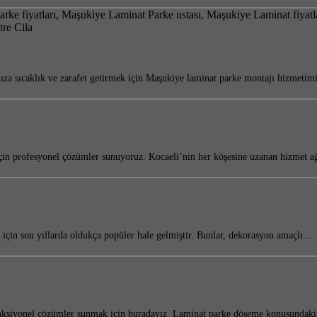
ıza sıcaklık ve zarafet getirmek için Maşukiye laminat parke montajı hizmetim
 için profesyonel çözümler sunuyoruz. Kocaeli’nin her köşesine uzanan hizmet
ı için son yıllarda oldukça popüler hale gelmiştir. Bunlar, dekorasyon amaçlı…
 fonksiyonel çözümler sunmak için buradayız. Laminat parke döşeme konusundak