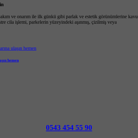
in
akım ve onarım ile ilk günkü gibi parlak ve estetik görünümlerine kavuş
tre cila işlemi, parkelerin yüzeyindeki aşınmış, çizilmiş veya
laşın hemen
0543 454 55 90