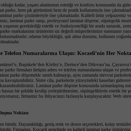
 olduğu kadar, yaşam alanlarının estetiği ve konforu konusunda da gidere
minat parke, hem şık görünümü hem de pratik kullanımıyla öne çıkmaktadır
laminat parke çözümleriyle öne çıkmaktadır. Kaliteli ürün yelpazemiz ve
imiz, laminat parke satışı, profesyonel laminat döşeme, süpürgelik mont
yaşamın gerektirdiği estetik ve fonksiyonelliği bir arada sunarak, zemi
parke markalarının ürünlerini siz değerli müşterilerimize sunmanın yanı
bulunmaktadır; odanın büyüklüğü, ışık alma durumu, kullanım yoğunluğu 
olmaktadır.
ve Telefon Numaralarına Ulaşın: Kocaeli’nin Her Nokta
mürsel’e, Başiskele’den Körfez’e, Derince’den Dilovası’na, Çayırova’d
ke parke firmaları iletişim adres ve telefon numaralarına ulaşın ve profe
inat parke döşemekle sınırlı kalmayıp, aynı zamanda mevcut parkelerin
na kavuşturabiliriz. Sistre cila, parkelerin yüzeyindeki hasarları giderer
 kazandırabilirsiniz. Laminat parke döşeme konusunda uzmanlaşmış ustalar
ssas bir şekilde kesilip yerleştirilmesine, süpürgeliklerin estetik bir
yorsanız, firmamız bu ihtiyacınızı fazlasıyla karşılayacaktır. Web sitemizd
uluşma Noktası
idir. Dayanıklılığı, geniş renk ve desen seçenekleri, kolay temizlenebi
ktedir. Firmamız, Kocaeli genelinde en kaliteli laminat parke ürünlerini