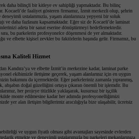
k daha bilinçli bir kitleye ev sahipliği yapmaktadır. Bu bilinç
. Kocaeli’de faaliyet gösteren firmamız, İzmit merkezli olup, şehrin
 deneyimli ustalarımızla, yaşam alanlarınıza yepyeni bir soluk
ajı ve daha fazlasını kapsamaktadır. Eğer siz de Kocaeli’de laminat
nlerinizi adeta bir sanat eserine dönüştürmeyi hedeflemektedir.
 sıra, bu parkelerin profesyonelce döşenmesi de yer almaktadır.
ve elbette kişisel zevkler bu faktörlerin başında gelir. Firmamız, bu
sına Kaliteli Hizmet
an Kandıra’ya ve elbette İzmit’in merkezine kadar, laminat parke
syonel ekibimizle iletişime geçerek, yaşam alanlarınız için en uygun
izin bakımını da içermektedir. Eğer parkeleriniz zamanla yıpranmış,
ek, ahşabın doğal güzelliğini ortaya çıkaran önemli bir işlemdir. Bu
ımız, her projeye titizlikle yaklaşarak, kusursuz bir işçilik
 şekilde monte edilmesine kadar her adımda profesyonelliğimizi
e yer alan iletişim bilgilerimiz aracılığıyla bize ulaşabilir, ücretsiz
lirliği ve uygun fiyatlı olması gibi avantajları sayesinde evlerden
 tedarik etmekte ve deneyimli ustalarımızla bu parkeleri mekanlarınıza