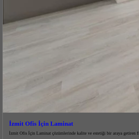
İzmit Ofis İçin Laminat
İzmit Ofis İçin Laminat çözümlerinde kalite ve estetiği bir araya getiren