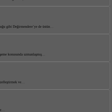
lduğu gibi Değirmendere’ye de üstün…
e döşeme konusunda uzmanlaşmış…
güzelleştirmek ve…
eme…