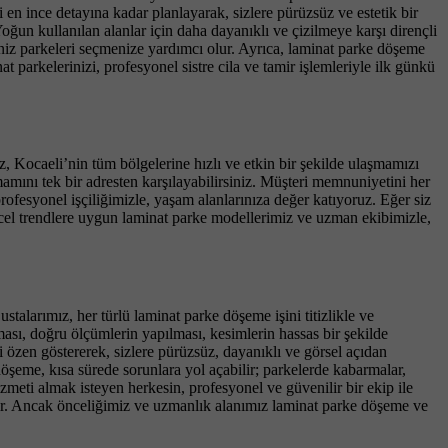
en ince detayına kadar planlayarak, sizlere pürüzsüz ve estetik bir
n kullanılan alanlar için daha dayanıklı ve çizilmeye karşı dirençli
iniz parkeleri seçmenize yardımcı olur. Ayrıca, laminat parke döşeme
parkelerinizi, profesyonel sistre cila ve tamir işlemleriyle ilk günkü
z, Kocaeli’nin tüm bölgelerine hızlı ve etkin bir şekilde ulaşmamızı
mamını tek bir adresten karşılayabilirsiniz. Müşteri memnuniyetini her
ofesyonel işçiliğimizle, yaşam alanlarınıza değer katıyoruz. Eğer siz
cel trendlere uygun laminat parke modellerimiz ve uzman ekibimizle,
talarımız, her türlü laminat parke döşeme işini titizlikle ve
ası, doğru ölçümlerin yapılması, kesimlerin hassas bir şekilde
mi özen göstererek, sizlere pürüzsüz, dayanıklı ve görsel açıdan
döşeme, kısa sürede sorunlara yol açabilir; parkelerde kabarmalar,
eti almak isteyen herkesin, profesyonel ve güvenilir bir ekip ile
ir. Ancak önceliğimiz ve uzmanlık alanımız laminat parke döşeme ve