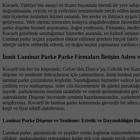
Kocaeli, Türkiye’nin sanayi ve ticaret hayatında önemli bir yere sahip
doğrultusunda, evlerin ve iş yerlerinin zeminlerinde tercih edilen la
tüm ilçelerine kesintisiz hizmet sunarak, her zevke ve ihtiyaca uygun 
getiriyoruz. Web sitemiz üzerinden kolayca ulaşabileceğiniz hizmetler
parke döşeme hizmeti arıyorsanız, doğru yerdesiniz. Firmamız, modern 
Kocaeli genelinde sunduğumuz hizmetler arasında, en kaliteli laminat 
Laminat parke seçimi yaparken dikkat edilmesi gereken birçok faktör 
süreçte sizlere rehberlik ederek, en doğru seçimi yapmanıza yardımcı 
İzmit Laminat Parke Parke Firmaları İletişim Adres 
Kocaeli’nin her bir köşesinde, Gebze’den Darıca’ya, Gölcük’ten Kara
döşeme ve yenileme ihtiyaçlarınız için yanınızdayız. İzmit laminat par
laminat parke çözümlerini keşfedin. Sunduğumuz hizmetler sadece lam
çizilmiş veya matlaşmışsa, sistre cila hizmetimizle ilk günkü parlaklığı
sayede, parkelerinizin ömrünü uzatabilir ve estetik görünümlerini geri
sunmaktadır. Döşeme öncesinde zeminin hazırlanmasından, parkelerin ha
sergiliyoruz. Kocaeli’de laminat parke konusunda güvenilir bir adres arı
keşif ve fiyat teklifi alabilirsiniz.
Laminat Parke Döşeme ve Yenileme: Estetik ve Dayanıklılığın B
Laminat parke, günümüzde en popüler zemin kaplama malzemelerinden bir
ofislere, mağazalardan restoranlara kadar pek çok alanda tercih edilme