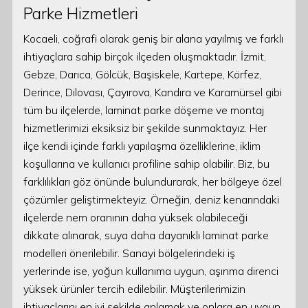
Parke Hizmetleri
Kocaeli, coğrafi olarak geniş bir alana yayılmış ve farklı
ihtiyaçlara sahip birçok ilçeden oluşmaktadır. İzmit,
Gebze, Darıca, Gölcük, Başiskele, Kartepe, Körfez,
Derince, Dilovası, Çayırova, Kandıra ve Karamürsel gibi
tüm bu ilçelerde, laminat parke döşeme ve montaj
hizmetlerimizi eksiksiz bir şekilde sunmaktayız. Her
ilçe kendi içinde farklı yapılaşma özelliklerine, iklim
koşullarına ve kullanıcı profiline sahip olabilir. Biz, bu
farklılıkları göz önünde bulundurarak, her bölgeye özel
çözümler geliştirmekteyiz. Örneğin, deniz kenarındaki
ilçelerde nem oranının daha yüksek olabileceği
dikkate alınarak, suya daha dayanıklı laminat parke
modelleri önerilebilir. Sanayi bölgelerindeki iş
yerlerinde ise, yoğun kullanıma uygun, aşınma direnci
yüksek ürünler tercih edilebilir. Müşterilerimizin
ihtiyaçlarını en iyi şekilde anlamak ve onlara en uygun