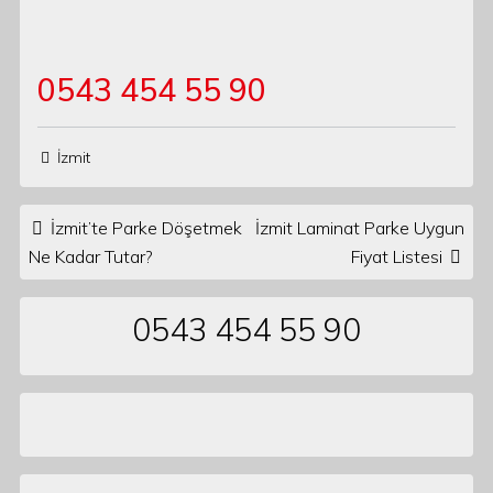
0543 454 55 90
İzmit
Post navigation
İzmit’te Parke Döşetmek
İzmit Laminat Parke Uygun
Ne Kadar Tutar?
Fiyat Listesi
0543 454 55 90