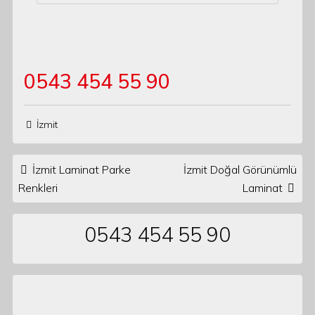
0543 454 55 90
İzmit
Post navigation
İzmit Laminat Parke
İzmit Doğal Görünümlü
Renkleri
Laminat
0543 454 55 90