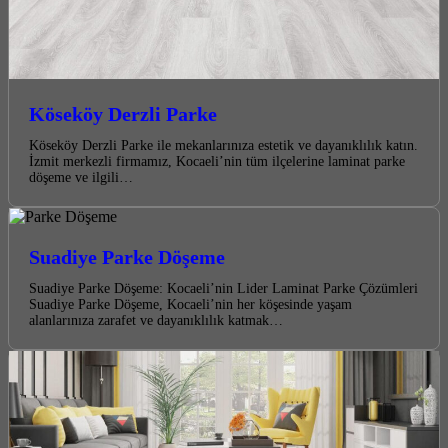
Köseköy Derzli Parke
Köseköy Derzli Parke ile mekanlarınıza estetik ve dayanıklılık katın.
İzmit merkezli firmamız, Kocaeli’nin tüm ilçelerine laminat parke
döşeme ve ilgili…
Suadiye Parke Döşeme
Suadiye Parke Döşeme: Kocaeli’nin Lider Laminat Parke Çözümleri
Suadiye Parke Döşeme, Kocaeli’nin her köşesinde yaşam
alanlarınıza zarafet ve dayanıklılık katmak…