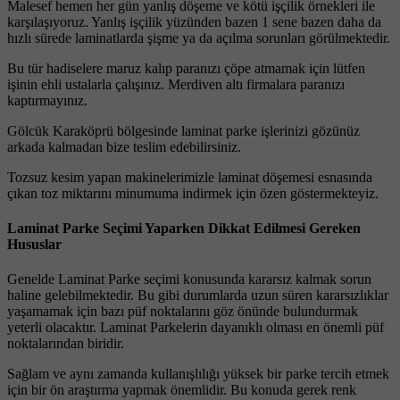
Malesef hemen her gün yanlış döşeme ve kötü işçilik örnekleri ile
karşılaşıyoruz. Yanlış işçilik yüzünden bazen 1 sene bazen daha da
hızlı sürede laminatlarda şişme ya da açılma sorunları görülmektedir.
Bu tür hadiselere maruz kalıp paranızı çöpe atmamak için lütfen
işinin ehli ustalarla çalışınız. Merdiven altı firmalara paranızı
kaptırmayınız.
Gölcük Karaköprü bölgesinde laminat parke işlerinizi gözünüz
arkada kalmadan bize teslim edebilirsiniz.
Tozsuz kesim yapan makinelerimizle laminat döşemesi esnasında
çıkan toz miktarını minumuma indirmek için özen göstermekteyiz.
Laminat Parke Seçimi Yaparken Dikkat Edilmesi Gereken
Hususlar
Genelde Laminat Parke seçimi konusunda kararsız kalmak sorun
haline gelebilmektedir. Bu gibi durumlarda uzun süren kararsızlıklar
yaşamamak için bazı püf noktalarını göz önünde bulundurmak
yeterli olacaktır. Laminat Parkelerin dayanıklı olması en önemli püf
noktalarından biridir.
Sağlam ve aynı zamanda kullanışlılığı yüksek bir parke tercih etmek
için bir ön araştırma yapmak önemlidir. Bu konuda gerek renk