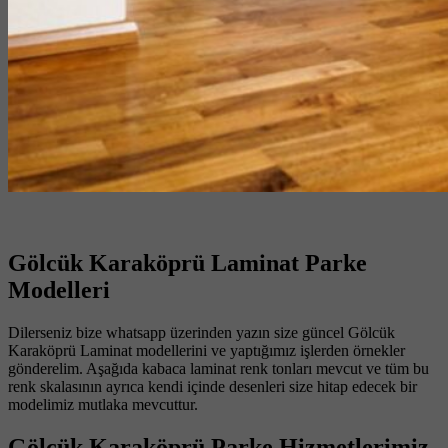
Gölcük Karaköprü Laminat Parke
Modelleri
Dilerseniz bize whatsapp üzerinden yazın size güncel Gölcük
Karaköprü Laminat modellerini ve yaptığımız işlerden örnekler
gönderelim. Aşağıda kabaca laminat renk tonları mevcut ve tüm bu
renk skalasının ayrıca kendi içinde desenleri size hitap edecek bir
modelimiz mutlaka mevcuttur.
Gölcük Karaköprü Parke Hizmetlerimiz