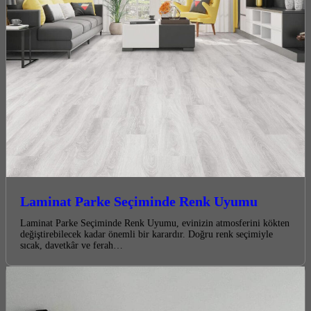
Laminat Parke Seçiminde Renk Uyumu
Laminat Parke Seçiminde Renk Uyumu, evinizin atmosferini kökten
değiştirebilecek kadar önemli bir karardır. Doğru renk seçimiyle
sıcak, davetkâr ve ferah…