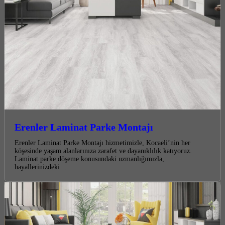
Erenler Laminat Parke Montajı
Erenler Laminat Parke Montajı hizmetimizle, Kocaeli’nin her
köşesinde yaşam alanlarınıza zarafet ve dayanıklılık katıyoruz.
Laminat parke döşeme konusundaki uzmanlığımızla,
hayallerinizdeki…