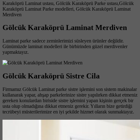
Karaköprü Laminat ustası, Gölcük Karaköprü Parke ustası,Gölcük
Karaköprü Laminat Parke modelleri, Gölcük Karaköprü Laminat
Merdiven
Gölcük Karaköprü Laminat Merdiven
Laminat parke sadece zeminlerimizi süsleyen ürünler değildir.
Günümüzde laminat modelleri ile birbirinden güzel merdivenler
yapmaktayız.
Gölcük Karaköprü Sistre Cila
Firmamız Gölcük Laminat parke sistre işlemini son sistem makinalar
kullanarak yapar, ahşap parkelerinize sistre yapılırken dikkat etmeniz
gereken konulardan biriside sistre işlemini yapan kişinin gerçek bir
usta olup olmadığına dikkat etmeniz gerekir. Yılların bize getirdiği
tecrübeyi müsterilerimize en iyi şekilde hizmet olarak sunmaktayız.