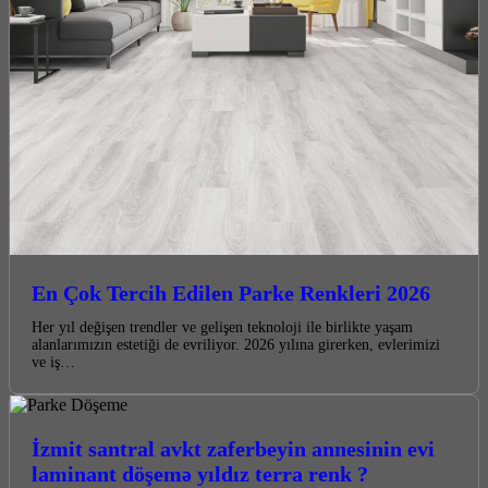
En Çok Tercih Edilen Parke Renkleri 2026
Her yıl değişen trendler ve gelişen teknoloji ile birlikte yaşam
alanlarımızın estetiği de evriliyor. 2026 yılına girerken, evlerimizi
ve iş…
İzmit santral avkt zaferbeyin annesinin evi
laminant döşemə yıldız terra renk ?