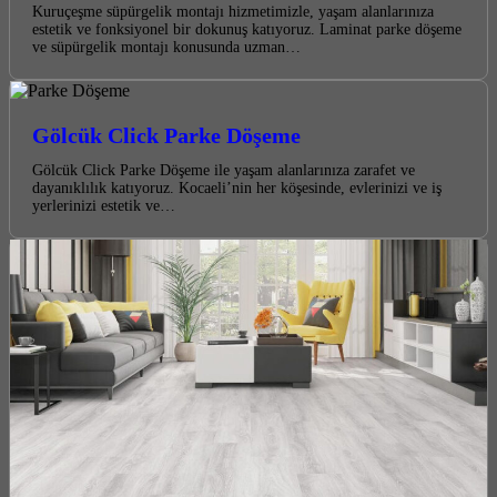
Kuruçeşme süpürgelik montajı hizmetimizle, yaşam alanlarınıza
estetik ve fonksiyonel bir dokunuş katıyoruz. Laminat parke döşeme
ve süpürgelik montajı konusunda uzman…
Gölcük Click Parke Döşeme
Gölcük Click Parke Döşeme ile yaşam alanlarınıza zarafet ve
dayanıklılık katıyoruz. Kocaeli’nin her köşesinde, evlerinizi ve iş
yerlerinizi estetik ve…