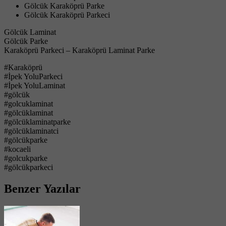
Gölcük Karaköprü Parke
Gölcük Karaköprü Parkeci
Gölcük Laminat
Gölcük Parke
Karaköprü Parkeci – Karaköprü Laminat Parke
#Karaköprü
#İpek YoluParkeci
#İpek YoluLaminat
#gölcük
#golcuklaminat
#gölcüklaminat
#gölcüklaminatparke
#gölcüklaminatci
#gölcükparke
#kocaeli
#golcukparke
#gölcükparkeci
Benzer Yazılar