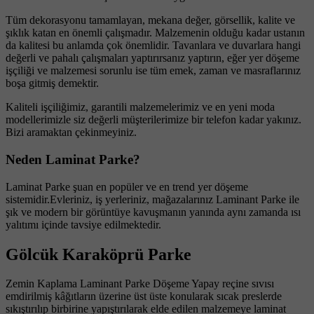
Tüm dekorasyonu tamamlayan, mekana değer, görsellik, kalite ve
şıklık katan en önemli çalışmadır. Malzemenin olduğu kadar ustanın
da kalitesi bu anlamda çok önemlidir. Tavanlara ve duvarlara hangi
değerli ve pahalı çalışmaları yaptırırsanız yaptırın, eğer yer döşeme
işçiliği ve malzemesi sorunlu ise tüm emek, zaman ve masraflarınız
boşa gitmiş demektir.
Kaliteli işçiliğimiz, garantili malzemelerimiz ve en yeni moda
modellerimizle siz değerli müşterilerimize bir telefon kadar yakınız.
Bizi aramaktan çekinmeyiniz.
Neden Laminat Parke?
Laminat Parke şuan en popüler ve en trend yer döşeme
sistemidir.Evleriniz, iş yerleriniz, mağazalarınız Laminant Parke ile
şık ve modern bir görüntüye kavuşmanın yanında aynı zamanda ısı
yalıtımı içinde tavsiye edilmektedir.
Gölcük Karaköprü Parke
Zemin Kaplama Laminant Parke Döşeme Yapay reçine sıvısı
emdirilmiş kâğıtların üzerine üst üste konularak sıcak preslerde
sıkıştırılıp birbirine yapıştırılarak elde edilen malzemeye laminat