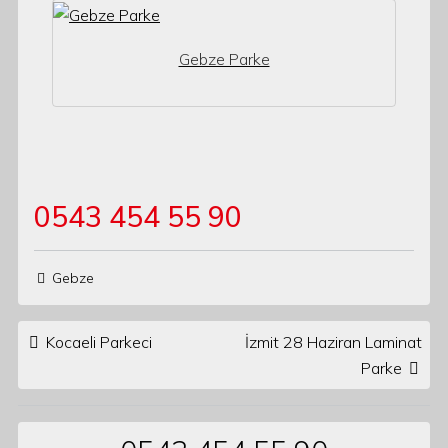
Gebze Parke
0543 454 55 90
Gebze
Post navigation
Kocaeli Parkeci
İzmit 28 Haziran Laminat
Parke