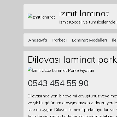
izmit laminat
Skip to content
İzmit Kocaeli ve tüm ilçelerinde
Anasayfa
Parkeci
Laminat Modelleri
İl
Main Navigation
Dilovası laminat parke
0543 454 55 90
Dilovası’nda yeni bir eve mi kavuştunuz veya mevc
ve şık bir görünüm arayışındaysanız, doğru yerdes
size en uygun Dilovası laminat parke fiyatları ve k
tecrübe ve uzman kadromuzla, hayalinizdeki evi