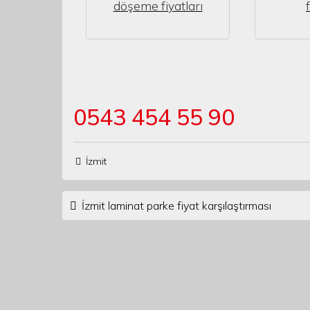
döşeme fiyatları
0543 454 55 90
İzmit
Post navigation
İzmit laminat parke fiyat karşılaştırması