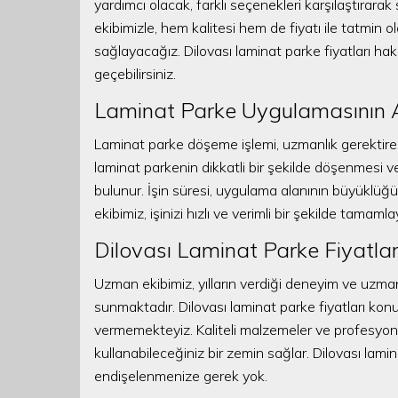
yardımcı olacak, farklı seçenekleri karşılaştırarak 
ekibimizle, hem kalitesi hem de fiyatı ile tatmin 
sağlayacağız. Dilovası laminat parke fiyatları hakk
geçebilirsiniz.
Laminat Parke Uygulamasının A
Laminat parke döşeme işlemi, uzmanlık gerektiren 
laminat parkenin dikkatli bir şekilde döşenmesi v
bulunur. İşin süresi, uygulama alanının büyüklüğ
ekibimiz, işinizi hızlı ve verimli bir şekilde tama
Dilovası Laminat Parke Fiyatları v
Uzman ekibimiz, yılların verdiği deneyim ve uzman
sunmaktadır. Dilovası laminat parke fiyatları kon
vermemekteyiz. Kaliteli malzemeler ve profesyonel 
kullanabileceğiniz bir zemin sağlar. Dilovası lamin
endişelenmenize gerek yok.