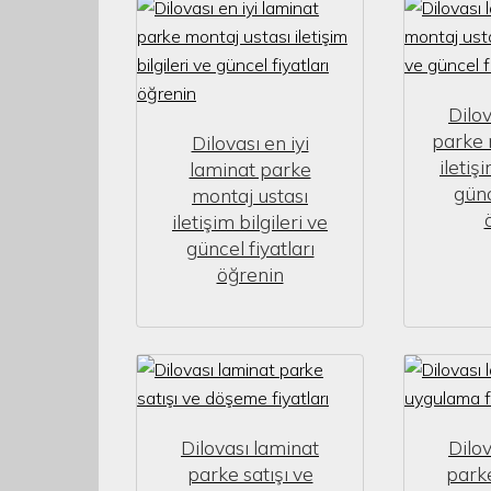
Dilo
parke 
Dilovası en iyi
iletiş
laminat parke
günc
montaj ustası
iletişim bilgileri ve
güncel fiyatları
öğrenin
Dilovası laminat
Dilo
parke satışı ve
park