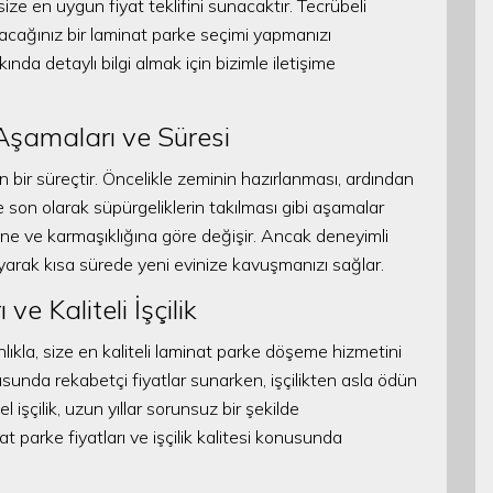
size en uygun fiyat teklifini sunacaktır. Tecrübeli
olacağınız bir laminat parke seçimi yapmanızı
ında detaylı bilgi almak için bizimle iletişime
şamaları ve Süresi
bir süreçtir. Öncelikle zeminin hazırlanması, ardından
e son olarak süpürgeliklerin takılması gibi aşamalar
üne ve karmaşıklığına göre değişir. Ancak deneyimli
mlayarak kısa sürede yeni evinize kavuşmanızı sağlar.
e Kaliteli İşçilik
lıkla, size en kaliteli laminat parke döşeme hizmetini
usunda rekabetçi fiyatlar sunarken, işçilikten asla ödün
işçilik, uzun yıllar sorunsuz bir şekilde
at parke fiyatları ve işçilik kalitesi konusunda