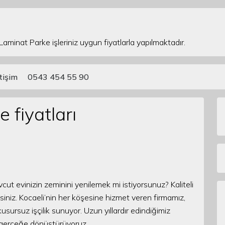
 Laminat Parke işleriniz uygun fiyatlarla yapılmaktadır.
etişim
0543 454 55 90
 fiyatları
ut evinizin zeminini yenilemek mi istiyorsunuz? Kaliteli
iniz. Kocaeli’nin her köşesine hizmet veren firmamız,
usursuz işçilik sunuyor. Uzun yıllardır edindiğimiz
 gerçeğe dönüştürüyoruz.