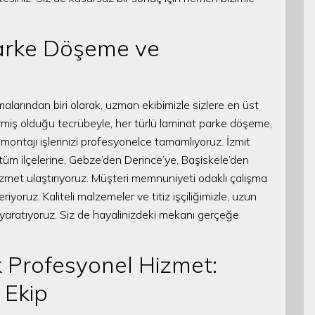
arke Döşeme ve
larından biri olarak, uzman ekibimizle sizlere en üst
rmiş olduğu tecrübeyle, her türlü laminat parke döşeme,
ntajı işlerinizi profesyonelce tamamlıyoruz. İzmit
 tüm ilçelerine, Gebze’den Derince’ye, Başiskele’den
 hizmet ulaştırıyoruz. Müşteri memnuniyeti odaklı çalışma
iyoruz. Kaliteli malzemeler ve titiz işçiliğimizle, uzun
r yaratıyoruz. Siz de hayalinizdeki mekanı gerçeğe
 Profesyonel Hizmet:
 Ekip