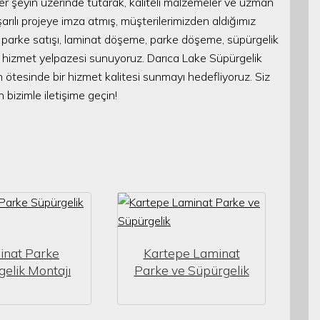
r şeyin üzerinde tutarak, kaliteli malzemeler ve uzman
şarılı projeye imza atmış, müşterilerimizden aldığımız
t parke satışı, laminat döşeme, parke döşeme, süpürgelik
 bir hizmet yelpazesi sunuyoruz. Darıca Lake Süpürgelik
n ötesinde bir hizmet kalitesi sunmayı hedefliyoruz. Siz
 bizimle iletişime geçin!
inat Parke
Kartepe Laminat
elik Montajı
Parke ve Süpürgelik