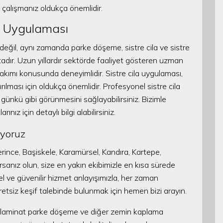
e çalışmanız oldukça önemlidir.
la Uygulaması
eğil, aynı zamanda parke döşeme, sistre cila ve sistre
tadır. Uzun yıllardır sektörde faaliyet gösteren uzman
akımı konusunda deneyimlidir. Sistre cila uygulaması,
rılması için oldukça önemlidir. Profesyonel sistre cila
 günkü gibi görünmesini sağlayabilirsiniz. Bizimle
ız için detaylı bilgi alabilirsiniz.
iyoruz
Derince, Başiskele, Karamürsel, Kandıra, Kartepe,
rsanız olun, size en yakın ekibimizle en kısa sürede
nel ve güvenilir hizmet anlayışımızla, her zaman
retsiz keşif talebinde bulunmak için hemen bizi arayın.
nde laminat parke döşeme ve diğer zemin kaplama