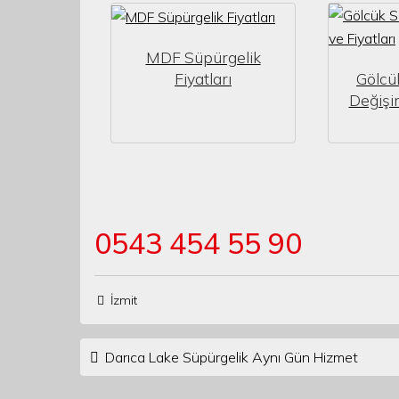
MDF Süpürgelik
Fiyatları
Gölcü
Değişim
0543 454 55 90
İzmit
Post navigation
Darıca Lake Süpürgelik Aynı Gün Hizmet