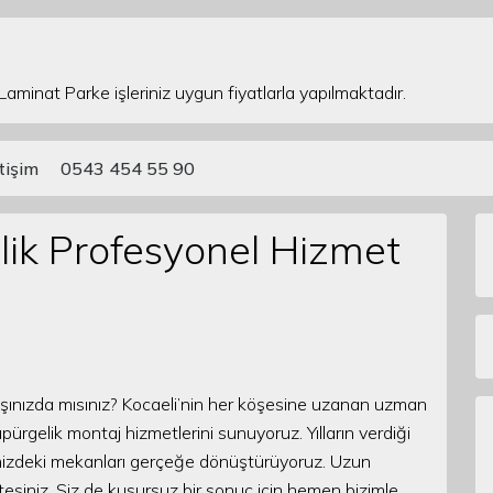
 Laminat Parke işleriniz uygun fiyatlarla yapılmaktadır.
etişim
0543 454 55 90
lik Profesyonel Hizmet
şınızda mısınız? Kocaeli’nin her köşesine uzanan uzman
pürgelik montaj hizmetlerini sunuyoruz. Yılların verdiği
inizdeki mekanları gerçeğe dönüştürüyoruz. Uzun
tesiniz. Siz de kusursuz bir sonuç için hemen bizimle