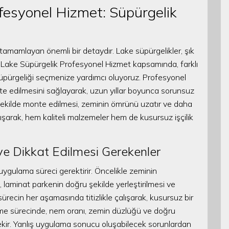
fesyonel Hizmet: Süpürgelik
tamamlayan önemli bir detaydır. Lake süpürgelikler, şık
Lake Süpürgelik Profesyonel Hizmet kapsamında, farklı
üpürgeliği seçmenize yardımcı oluyoruz. Profesyonel
nte edilmesini sağlayarak, uzun yıllar boyunca sorunsuz
şekilde monte edilmesi, zeminin ömrünü uzatır ve daha
lışarak, hem kaliteli malzemeler hem de kusursuz işçilik
e Dikkat Edilmesi Gerekenler
uygulama süreci gerektirir. Öncelikle zeminin
 laminat parkenin doğru şekilde yerleştirilmesi ve
 sürecin her aşamasında titizlikle çalışarak, kusursuz bir
me sürecinde, nem oranı, zemin düzlüğü ve doğru
ekir. Yanlış uygulama sonucu oluşabilecek sorunlardan