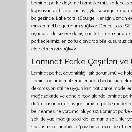
Laminat parke döşeme hizmetlerimiz, sadece zemin
kapsayan bir hizmet anlayışıyla, süpürgelik monta
bölgesinde, Lake tarzı süpürgelikler için uzman e
mükemmel bir görünüm sağlıyor. Darıca Lake Süpü
aşamasında sizlere danışmanlık hizmeti sunarak, 
parkecilerimiz, en zorlu alanlarda bile kusursuz bir
elde etmenizi sağlıyor.
Laminat Parke Çeşitleri ve
Laminat parke, dayanıklılığı, şık görünümü ve kola
zemin kaplama malzemelerinden biri haline gelmişt
dekorasyon stiline uygun laminat parke modelleri s
mağazalarda ve daha birçok alanda laminat parke 
doğrultusunda, en uygun laminat parke modelin
belirlenmesine yardımcı oluyoruz. Laminat parke 
şekilde yapılmadığı takdirde, zamanla sorunlar yaş
sorunsuz kullanabileceğiniz bir zemin elde etmeni