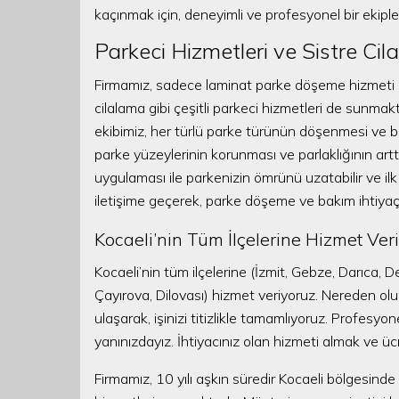
kaçınmak için, deneyimli ve profesyonel bir ekipl
Parkeci Hizmetleri ve Sistre Ci
Firmamız, sadece laminat parke döşeme hizmeti d
cilalama gibi çeşitli parkeci hizmetleri de sunmak
ekibimiz, her türlü parke türünün döşenmesi ve b
parke yüzeylerinin korunması ve parlaklığının arttı
uygulaması ile parkenizin ömrünü uzatabilir ve ilk
iletişime geçerek, parke döşeme ve bakım ihtiyaçların
Kocaeli’nin Tüm İlçelerine Hizmet Ver
Kocaeli’nin tüm ilçelerine (İzmit, Gebze, Darıca, 
Çayırova, Dilovası) hizmet veriyoruz. Nereden olu
ulaşarak, işinizi titizlikle tamamlıyoruz. Profesyo
yanınızdayız. İhtiyacınız olan hizmeti almak ve üc
Firmamız, 10 yılı aşkın süredir Kocaeli bölgesi