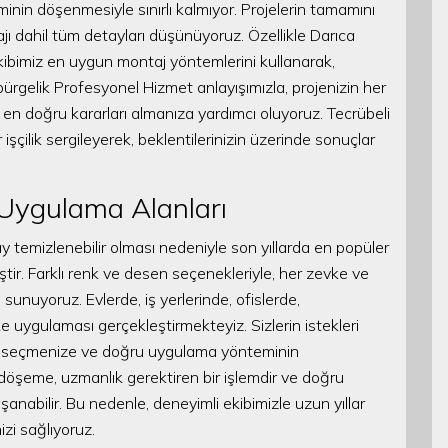
in döşenmesiyle sınırlı kalmıyor. Projelerin tamamını
jı dahil tüm detayları düşünüyoruz. Özellikle Darıca
kibimiz en uygun montaj yöntemlerini kullanarak,
rgelik Profesyonel Hizmet anlayışımızla, projenizin her
en doğru kararları almanıza yardımcı oluyoruz. Tecrübeli
 işçilik sergileyerek, beklentilerinizin üzerinde sonuçlar
 Uygulama Alanları
y temizlenebilir olması nedeniyle son yıllarda en popüler
ir. Farklı renk ve desen seçenekleriyle, her zevke ve
unuyoruz. Evlerde, iş yerlerinde, ofislerde,
uygulaması gerçekleştirmekteyiz. Sizlerin istekleri
i seçmenize ve doğru uygulama yönteminin
döşeme, uzmanlık gerektiren bir işlemdir ve doğru
anabilir. Bu nedenle, deneyimli ekibimizle uzun yıllar
zi sağlıyoruz.