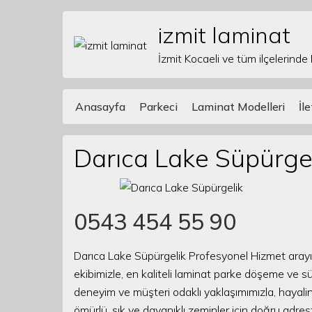
izmit laminat
Skip to content
İzmit Kocaeli ve tüm ilçelerinde
Anasayfa
Parkeci
Laminat Modelleri
İl
Main Navigation
Darıca Lake Süpürge
0543 454 55 90
Darıca Lake Süpürgelik Profesyonel Hizmet arayı
ekibimizle, en kaliteli laminat parke döşeme ve sü
deneyim ve müşteri odaklı yaklaşımımızla, hayal
ömürlü, şık ve dayanıklı zeminler için doğru adres