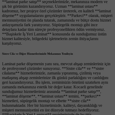
**laminat parke satışı** seçeneklerimizle, mekanınıza modern ve
şık bir görünüm kazandırıyoruz. Uzman **laminat ustası**
kadromuz, her projeye özel çözümler üreterek, en kaliteli **laminat
döşeme** uygulamalarını gerçekleştirir. **Parkeci** olarak, müşteri
memnuniyetini ön planda tutarak, zamanında ve bütçe dostu hizmet
anlayışımızla fark yaratıyoruz. Süpürgelik montajı gibi ince
detaylara kadar tüm süreçte profesyonellikten ödün vermiyoruz.
**Başiskele İş Yeri Laminat** konusunda da sunduğumuz üstün
hizmet kalitesiyle, bölgedeki işletmelerin zemin ihtiyaçlarını
karşılıyoruz.
Sistre Cila ve Diğer Hizmetlerimizle Mekanınızı Yenileyin
Laminat parke döşemenin yanı sıra, mevcut ahşap zeminleriniz için
de profesyonel çözümler sunuyoruz. **Sistre cila** ve **sistre
cilalama** hizmetlerimizle, zamanla yıpranmış, çizilmiş veya
matlaşmış ahşap zeminlerinize ilk günkü parlaklığını ve canlılığını
geri kazandırıyoruz. Bu işlem, zemininizin ömrünü uzatırken aynı
zamanda mekanınıza estetik bir değer katar. Kocaeli genelinde
sunduğumuz hizmetlerimiz arasında **laminat parke satışı**,
**laminat döşeme**, **laminat ustası** temini, **parkeci**
hizmetleri, süpürgelik montajı ve elbette **sistre cila**
bulunmaktadır. Her bir hizmetimizde, kaliteyi, dayanıklılığı ve
müşteri memnuniyetini en üst düzeyde tutmayı hedefliyoruz.
**Başiskele İş Yeri Laminat** projelerinizde de bu titiz