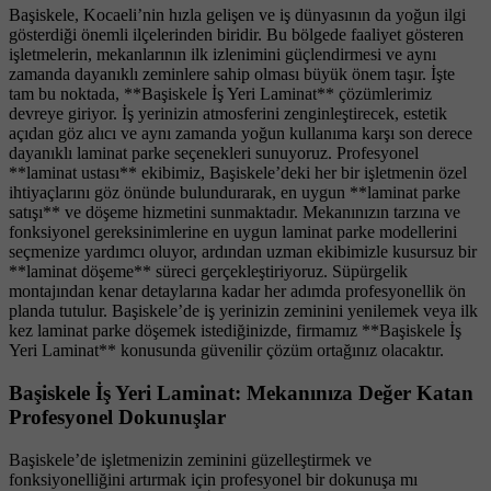
Başiskele, Kocaeli’nin hızla gelişen ve iş dünyasının da yoğun ilgi
gösterdiği önemli ilçelerinden biridir. Bu bölgede faaliyet gösteren
işletmelerin, mekanlarının ilk izlenimini güçlendirmesi ve aynı
zamanda dayanıklı zeminlere sahip olması büyük önem taşır. İşte
tam bu noktada, **Başiskele İş Yeri Laminat** çözümlerimiz
devreye giriyor. İş yerinizin atmosferini zenginleştirecek, estetik
açıdan göz alıcı ve aynı zamanda yoğun kullanıma karşı son derece
dayanıklı laminat parke seçenekleri sunuyoruz. Profesyonel
**laminat ustası** ekibimiz, Başiskele’deki her bir işletmenin özel
ihtiyaçlarını göz önünde bulundurarak, en uygun **laminat parke
satışı** ve döşeme hizmetini sunmaktadır. Mekanınızın tarzına ve
fonksiyonel gereksinimlerine en uygun laminat parke modellerini
seçmenize yardımcı oluyor, ardından uzman ekibimizle kusursuz bir
**laminat döşeme** süreci gerçekleştiriyoruz. Süpürgelik
montajından kenar detaylarına kadar her adımda profesyonellik ön
planda tutulur. Başiskele’de iş yerinizin zeminini yenilemek veya ilk
kez laminat parke döşemek istediğinizde, firmamız **Başiskele İş
Yeri Laminat** konusunda güvenilir çözüm ortağınız olacaktır.
Başiskele İş Yeri Laminat: Mekanınıza Değer Katan
Profesyonel Dokunuşlar
Başiskele’de işletmenizin zeminini güzelleştirmek ve
fonksiyonelliğini artırmak için profesyonel bir dokunuşa mı