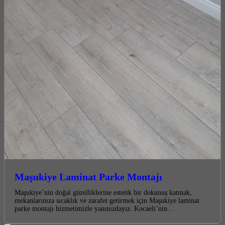
Maşukiye Laminat Parke Montajı
Maşukiye’nin doğal güzelliklerine estetik bir dokunuş katmak,
mekanlarınıza sıcaklık ve zarafet getirmek için Maşukiye laminat
parke montajı hizmetimizle yanınızdayız. Kocaeli’nin…