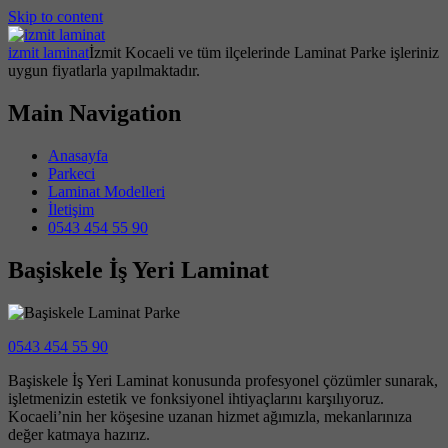
Skip to content
izmit laminat
İzmit Kocaeli ve tüm ilçelerinde Laminat Parke işleriniz
uygun fiyatlarla yapılmaktadır.
Main Navigation
Anasayfa
Parkeci
Laminat Modelleri
İletişim
0543 454 55 90
Başiskele İş Yeri Laminat
0543 454 55 90
Başiskele İş Yeri Laminat konusunda profesyonel çözümler sunarak,
işletmenizin estetik ve fonksiyonel ihtiyaçlarını karşılıyoruz.
Kocaeli’nin her köşesine uzanan hizmet ağımızla, mekanlarınıza
değer katmaya hazırız.