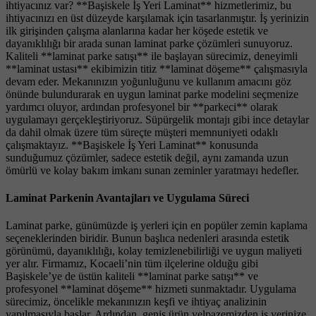
ihtiyacınız var? **Başiskele İş Yeri Laminat** hizmetlerimiz, bu
ihtiyacınızı en üst düzeyde karşılamak için tasarlanmıştır. İş yerinizin
ilk girişinden çalışma alanlarına kadar her köşede estetik ve
dayanıklılığı bir arada sunan laminat parke çözümleri sunuyoruz.
Kaliteli **laminat parke satışı** ile başlayan sürecimiz, deneyimli
**laminat ustası** ekibimizin titiz **laminat döşeme** çalışmasıyla
devam eder. Mekanınızın yoğunluğunu ve kullanım amacını göz
önünde bulundurarak en uygun laminat parke modelini seçmenize
yardımcı oluyor, ardından profesyonel bir **parkeci** olarak
uygulamayı gerçekleştiriyoruz. Süpürgelik montajı gibi ince detaylar
da dahil olmak üzere tüm süreçte müşteri memnuniyeti odaklı
çalışmaktayız. **Başiskele İş Yeri Laminat** konusunda
sunduğumuz çözümler, sadece estetik değil, aynı zamanda uzun
ömürlü ve kolay bakım imkanı sunan zeminler yaratmayı hedefler.
Laminat Parkenin Avantajları ve Uygulama Süreci
Laminat parke, günümüzde iş yerleri için en popüler zemin kaplama
seçeneklerinden biridir. Bunun başlıca nedenleri arasında estetik
görünümü, dayanıklılığı, kolay temizlenebilirliği ve uygun maliyeti
yer alır. Firmamız, Kocaeli’nin tüm ilçelerine olduğu gibi
Başiskele’ye de üstün kaliteli **laminat parke satışı** ve
profesyonel **laminat döşeme** hizmeti sunmaktadır. Uygulama
sürecimiz, öncelikle mekanınızın keşfi ve ihtiyaç analizinin
yapılmasıyla başlar. Ardından, geniş ürün yelpazemizden iş yerinize