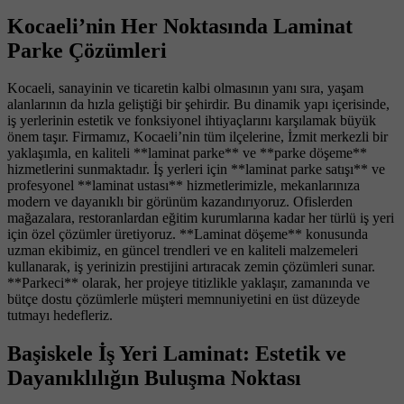
Kocaeli’nin Her Noktasında Laminat
Parke Çözümleri
Kocaeli, sanayinin ve ticaretin kalbi olmasının yanı sıra, yaşam
alanlarının da hızla geliştiği bir şehirdir. Bu dinamik yapı içerisinde,
iş yerlerinin estetik ve fonksiyonel ihtiyaçlarını karşılamak büyük
önem taşır. Firmamız, Kocaeli’nin tüm ilçelerine, İzmit merkezli bir
yaklaşımla, en kaliteli **laminat parke** ve **parke döşeme**
hizmetlerini sunmaktadır. İş yerleri için **laminat parke satışı** ve
profesyonel **laminat ustası** hizmetlerimizle, mekanlarınıza
modern ve dayanıklı bir görünüm kazandırıyoruz. Ofislerden
mağazalara, restoranlardan eğitim kurumlarına kadar her türlü iş yeri
için özel çözümler üretiyoruz. **Laminat döşeme** konusunda
uzman ekibimiz, en güncel trendleri ve en kaliteli malzemeleri
kullanarak, iş yerinizin prestijini artıracak zemin çözümleri sunar.
**Parkeci** olarak, her projeye titizlikle yaklaşır, zamanında ve
bütçe dostu çözümlerle müşteri memnuniyetini en üst düzeyde
tutmayı hedefleriz.
Başiskele İş Yeri Laminat: Estetik ve
Dayanıklılığın Buluşma Noktası