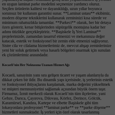
en uygun laminat parke modelini seçmenize yardımcı oluruz.
Seçilen ürünlerin kalitesi ve dayanıklılığı, uzun yıllar boyunca
sorunsuz bir kullanım garantisi sunar. **Laminat ustası** ekibimiz,
modern döşeme tekniklerini kullanarak zemininizi kısa sürede ve
minimum rahatsızlıkla tamamlar. **Parkeci** olarak, her bir detaya
özen gösterir, kenar bitişlerinden süpürgelik montajına kadar her
adımı titizlikle gerçekleştiririz. **Başiskele İş Yeri Laminat**
projelerinizde, zamandan tasarruf etmenizi ve mekanınıza değer
katacak, estetik ve fonksiyonel bir zemin elde etmenizi sağlıyoruz.
Sistre cila ve cilalama hizmetlerimiz de, mevcut ahşap zeminlerinize
yeni bir soluk getirmek veya hasarlı bölgeleri onarmak için sunulan
ek çözümlerimiz arasındadır.
Kocaeli’nin Her Noktasına Uzanan Hizmet Ağı
Kocaeli, sanayinin yanı sıra gelişen ticaret ve yaşam alanlarıyla da
dikkat çeken bir ildir. Bu dinamik yapı içerisinde, iş yerlerinin estetik
ve fonksiyonel ihtiyaçlarını karşılamak, marka değerini yükseltmek
ve müşteri memnuniyetini sağlamak açısından büyük önem taşır.
Firmamız, İzmit merkezli olarak Kocaeli’nin tüm ilçelerine, yani
Gebze, Darıca, Çayırova, Dilovası, Körfez, Derince, Gölcük,
Karamürsel, Kandıra, Kartepe ve elbette Başiskele gibi tüm
lokasyonlara profesyonel **laminat parke** ve **parke döşeme**
hizmetleri sunmaktadır. İş yerleri için özel olarak tasarlanmış