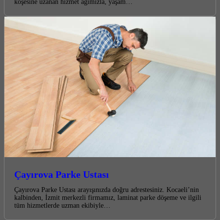
köşesine uzanan hizmet ağımızla, yaşam…
Çayırova Parke Ustası
Çayırova Parke Ustası arayışınızda doğru adrestesiniz. Kocaeli’nin
kalbinden, İzmit merkezli firmamız, laminat parke döşeme ve ilgili
tüm hizmetlerde uzman ekibiyle…