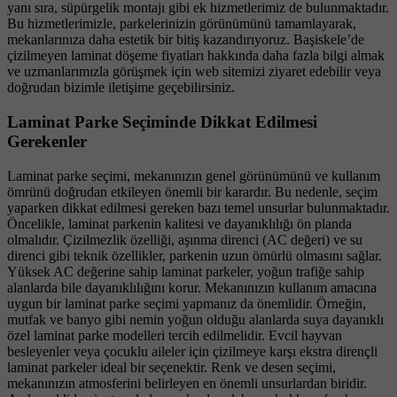
yanı sıra, süpürgelik montajı gibi ek hizmetlerimiz de bulunmaktadır.
Bu hizmetlerimizle, parkelerinizin görünümünü tamamlayarak,
mekanlarınıza daha estetik bir bitiş kazandırıyoruz. Başiskele’de
çizilmeyen laminat döşeme fiyatları hakkında daha fazla bilgi almak
ve uzmanlarımızla görüşmek için web sitemizi ziyaret edebilir veya
doğrudan bizimle iletişime geçebilirsiniz.
Laminat Parke Seçiminde Dikkat Edilmesi
Gerekenler
Laminat parke seçimi, mekanınızın genel görünümünü ve kullanım
ömrünü doğrudan etkileyen önemli bir karardır. Bu nedenle, seçim
yaparken dikkat edilmesi gereken bazı temel unsurlar bulunmaktadır.
Öncelikle, laminat parkenin kalitesi ve dayanıklılığı ön planda
olmalıdır. Çizilmezlik özelliği, aşınma direnci (AC değeri) ve su
direnci gibi teknik özellikler, parkenin uzun ömürlü olmasını sağlar.
Yüksek AC değerine sahip laminat parkeler, yoğun trafiğe sahip
alanlarda bile dayanıklılığını korur. Mekanınızın kullanım amacına
uygun bir laminat parke seçimi yapmanız da önemlidir. Örneğin,
mutfak ve banyo gibi nemin yoğun olduğu alanlarda suya dayanıklı
özel laminat parke modelleri tercih edilmelidir. Evcil hayvan
besleyenler veya çocuklu aileler için çizilmeye karşı ekstra dirençli
laminat parkeler ideal bir seçenektir. Renk ve desen seçimi,
mekanınızın atmosferini belirleyen en önemli unsurlardan biridir.