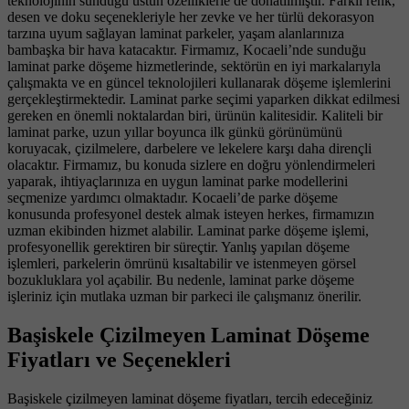
teknolojinin sunduğu üstün özelliklerle de donatılmıştır. Farklı renk,
desen ve doku seçenekleriyle her zevke ve her türlü dekorasyon
tarzına uyum sağlayan laminat parkeler, yaşam alanlarınıza
bambaşka bir hava katacaktır. Firmamız, Kocaeli’nde sunduğu
laminat parke döşeme hizmetlerinde, sektörün en iyi markalarıyla
çalışmakta ve en güncel teknolojileri kullanarak döşeme işlemlerini
gerçekleştirmektedir. Laminat parke seçimi yaparken dikkat edilmesi
gereken en önemli noktalardan biri, ürünün kalitesidir. Kaliteli bir
laminat parke, uzun yıllar boyunca ilk günkü görünümünü
koruyacak, çizilmelere, darbelere ve lekelere karşı daha dirençli
olacaktır. Firmamız, bu konuda sizlere en doğru yönlendirmeleri
yaparak, ihtiyaçlarınıza en uygun laminat parke modellerini
seçmenize yardımcı olmaktadır. Kocaeli’de parke döşeme
konusunda profesyonel destek almak isteyen herkes, firmamızın
uzman ekibinden hizmet alabilir. Laminat parke döşeme işlemi,
profesyonellik gerektiren bir süreçtir. Yanlış yapılan döşeme
işlemleri, parkelerin ömrünü kısaltabilir ve istenmeyen görsel
bozukluklara yol açabilir. Bu nedenle, laminat parke döşeme
işleriniz için mutlaka uzman bir parkeci ile çalışmanız önerilir.
Başiskele Çizilmeyen Laminat Döşeme
Fiyatları ve Seçenekleri
Başiskele çizilmeyen laminat döşeme fiyatları, tercih edeceğiniz