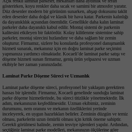
Açık renkli laminat parkeler, mekanları daha aydınlık ve ferah
gösterirken, koyu renkler daha sıcak ve samimi bir atmosfer yaratır.
Düz desenler modern bir görünüm sunarken, ahşap dokusunu taklit
eden desenler daha doğal ve klasik bir hava katar. Parkenin kalınlığı
da dayanıklılık açısından önemlidir. Genellikle daha kalın laminat
parkeler daha dayanıklı kabul edilir. Montaj sistemi de parkenin
kalitesini etkileyen bir faktördür. Kolay kilitlenme sistemine sahip
parkeler, montaj sürecini hızlandırır ve daha sağlam bir zemin
oluşturur. Firmamız, sizlere bu konularda profesyonel danışmanlık
hizmeti sunarak, mekanınız için en doğru laminat parke seçimini
yapmanıza yardımcı olmaktadır. Kocaeli’de laminat parke satışı ve
döşeme hizmeti sunan firmamız, geniş ürün yelpazesi ve uzman
ekibiyle her zaman yanınızdadır.
Laminat Parke Döşeme Süreci ve Uzmanlık
Laminat parke döşeme süreci, profesyonel bir yaklaşım gerektiren
hassas bir işlemdir. Firmamız, Kocaeli genelinde sunduğu laminat
parke döşeme hizmetlerinde, bu süreci titizlikle yönetmektedir. İlk
adım, mekanınızın keşfedilmesidir. Uzman ekibimiz, zeminin
durumunu, nem oranını ve mekanın özelliklerini yerinde
inceleyerek, en uygun hazırlıkları belirler. Zeminin düzgün ve temiz
olması, parkelerin uzun ömürlü olması için kritik öneme sahiptir.
Gerekli görülmesi halinde, zemin tesviye işlemleri yapılır. Ardından,
seçtiğiniz laminat parke modelleri, mekanınızın ölçülerine göre