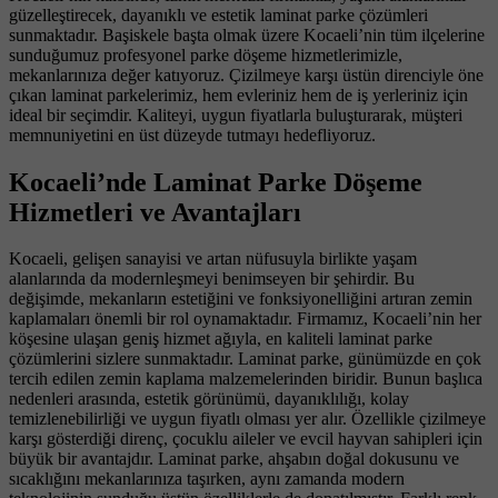
güzelleştirecek, dayanıklı ve estetik laminat parke çözümleri
sunmaktadır. Başiskele başta olmak üzere Kocaeli’nin tüm ilçelerine
sunduğumuz profesyonel parke döşeme hizmetlerimizle,
mekanlarınıza değer katıyoruz. Çizilmeye karşı üstün direnciyle öne
çıkan laminat parkelerimiz, hem evleriniz hem de iş yerleriniz için
ideal bir seçimdir. Kaliteyi, uygun fiyatlarla buluşturarak, müşteri
memnuniyetini en üst düzeyde tutmayı hedefliyoruz.
Kocaeli’nde Laminat Parke Döşeme
Hizmetleri ve Avantajları
Kocaeli, gelişen sanayisi ve artan nüfusuyla birlikte yaşam
alanlarında da modernleşmeyi benimseyen bir şehirdir. Bu
değişimde, mekanların estetiğini ve fonksiyonelliğini artıran zemin
kaplamaları önemli bir rol oynamaktadır. Firmamız, Kocaeli’nin her
köşesine ulaşan geniş hizmet ağıyla, en kaliteli laminat parke
çözümlerini sizlere sunmaktadır. Laminat parke, günümüzde en çok
tercih edilen zemin kaplama malzemelerinden biridir. Bunun başlıca
nedenleri arasında, estetik görünümü, dayanıklılığı, kolay
temizlenebilirliği ve uygun fiyatlı olması yer alır. Özellikle çizilmeye
karşı gösterdiği direnç, çocuklu aileler ve evcil hayvan sahipleri için
büyük bir avantajdır. Laminat parke, ahşabın doğal dokusunu ve
sıcaklığını mekanlarınıza taşırken, aynı zamanda modern