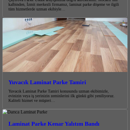
kalbinden, İzmit merkezli firmamız, laminat parke döşeme ve ilgili
tüm hizmetlerde uzman ekibiyle…
Yuvacık Laminat Parke Tamiri
Yuvacık Laminat Parke Tamiri konusunda uzman ekibimizle,
evinizin veya iş yerinizin zeminlerini ilk günkü gibi yeniliyoruz.
Kaliteli hizmet ve müşteri…
Laminat Parke Kenar Yalıtım Bandı