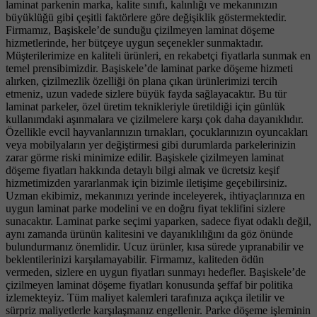
laminat parkenin marka, kalite sınıfı, kalınlığı ve mekanınızın
büyüklüğü gibi çeşitli faktörlere göre değişiklik göstermektedir.
Firmamız, Başiskele’de sunduğu çizilmeyen laminat döşeme
hizmetlerinde, her bütçeye uygun seçenekler sunmaktadır.
Müşterilerimize en kaliteli ürünleri, en rekabetçi fiyatlarla sunmak en
temel prensibimizdir. Başiskele’de laminat parke döşeme hizmeti
alırken, çizilmezlik özelliği ön plana çıkan ürünlerimizi tercih
etmeniz, uzun vadede sizlere büyük fayda sağlayacaktır. Bu tür
laminat parkeler, özel üretim teknikleriyle üretildiği için günlük
kullanımdaki aşınmalara ve çizilmelere karşı çok daha dayanıklıdır.
Özellikle evcil hayvanlarınızın tırnakları, çocuklarınızın oyuncakları
veya mobilyaların yer değiştirmesi gibi durumlarda parkelerinizin
zarar görme riski minimize edilir. Başiskele çizilmeyen laminat
döşeme fiyatları hakkında detaylı bilgi almak ve ücretsiz keşif
hizmetimizden yararlanmak için bizimle iletişime geçebilirsiniz.
Uzman ekibimiz, mekanınızı yerinde inceleyerek, ihtiyaçlarınıza en
uygun laminat parke modelini ve en doğru fiyat teklifini sizlere
sunacaktır. Laminat parke seçimi yaparken, sadece fiyat odaklı değil,
aynı zamanda ürünün kalitesini ve dayanıklılığını da göz önünde
bulundurmanız önemlidir. Ucuz ürünler, kısa sürede yıpranabilir ve
beklentilerinizi karşılamayabilir. Firmamız, kaliteden ödün
vermeden, sizlere en uygun fiyatları sunmayı hedefler. Başiskele’de
çizilmeyen laminat döşeme fiyatları konusunda şeffaf bir politika
izlemekteyiz. Tüm maliyet kalemleri tarafınıza açıkça iletilir ve
sürpriz maliyetlerle karşılaşmanız engellenir. Parke döşeme işleminin