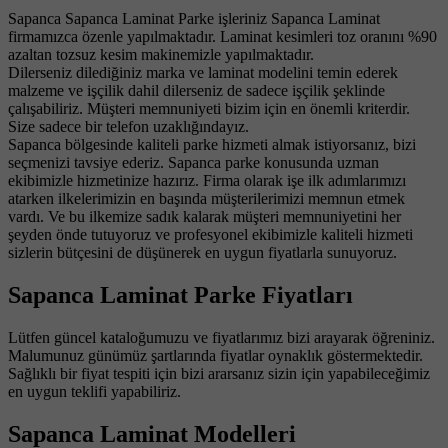
Sapanca Sapanca Laminat Parke işleriniz Sapanca Laminat
firmamızca özenle yapılmaktadır. Laminat kesimleri toz oranını %90
azaltan tozsuz kesim makinemizle yapılmaktadır.
Dilerseniz dilediğiniz marka ve laminat modelini temin ederek
malzeme ve işçilik dahil dilerseniz de sadece işçilik şeklinde
çalışabiliriz. Müşteri memnuniyeti bizim için en önemli kriterdir.
Size sadece bir telefon uzaklığındayız.
Sapanca bölgesinde kaliteli parke hizmeti almak istiyorsanız, bizi
seçmenizi tavsiye ederiz. Sapanca parke konusunda uzman
ekibimizle hizmetinize hazırız. Firma olarak işe ilk adımlarımızı
atarken ilkelerimizin en başında müşterilerimizi memnun etmek
vardı. Ve bu ilkemize sadık kalarak müşteri memnuniyetini her
şeyden önde tutuyoruz ve profesyonel ekibimizle kaliteli hizmeti
sizlerin bütçesini de düşünerek en uygun fiyatlarla sunuyoruz.
Sapanca Laminat Parke Fiyatları
Lütfen güncel kataloğumuzu ve fiyatlarımız bizi arayarak öğreniniz.
Malumunuz günümüz şartlarında fiyatlar oynaklık göstermektedir.
Sağlıklı bir fiyat tespiti için bizi ararsanız sizin için yapabileceğimiz
en uygun teklifi yapabiliriz.
Sapanca Laminat Modelleri