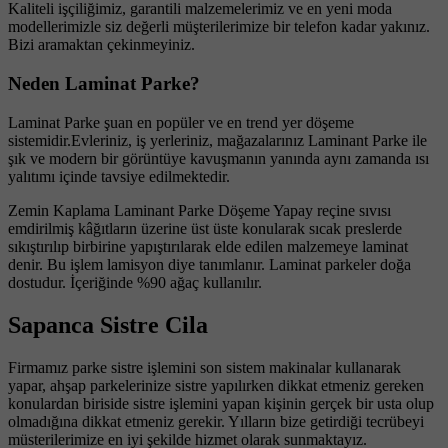
Kaliteli işçiliğimiz, garantili malzemelerimiz ve en yeni moda
modellerimizle siz değerli müşterilerimize bir telefon kadar yakınız.
Bizi aramaktan çekinmeyiniz.
Neden Laminat Parke?
Laminat Parke şuan en popüler ve en trend yer döşeme
sistemidir.Evleriniz, iş yerleriniz, mağazalarınız Laminant Parke ile
şık ve modern bir görüntüye kavuşmanın yanında aynı zamanda ısı
yalıtımı içinde tavsiye edilmektedir.
Zemin Kaplama Laminant Parke Döşeme Yapay reçine sıvısı
emdirilmiş kâğıtların üzerine üst üste konularak sıcak preslerde
sıkıştırılıp birbirine yapıştırılarak elde edilen malzemeye laminat
denir. Bu işlem lamisyon diye tanımlanır. Laminat parkeler doğa
dostudur. İçeriğinde %90 ağaç kullanılır.
Sapanca Sistre Cila
Firmamız parke sistre işlemini son sistem makinalar kullanarak
yapar, ahşap parkelerinize sistre yapılırken dikkat etmeniz gereken
konulardan biriside sistre işlemini yapan kişinin gerçek bir usta olup
olmadığına dikkat etmeniz gerekir. Yılların bize getirdiği tecrübeyi
müsterilerimize en iyi şekilde hizmet olarak sunmaktayız.