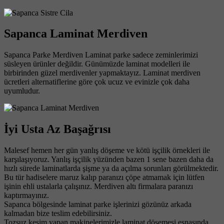
Sapanca Laminat Merdiven
Sapanca Parke Merdiven Laminat parke sadece zeminlerimizi
süsleyen ürünler değildir. Günümüzde laminat modelleri ile
birbirinden güzel merdivenler yapmaktayız. Laminat merdiven
ücretleri alternatiflerine göre çok ucuz ve evinizle çok daha
uyumludur.
İyi Usta Az Başağrısı
Malesef hemen her gün yanlış döşeme ve kötü işçilik örnekleri ile
karşılaşıyoruz. Yanlış işçilik yüzünden bazen 1 sene bazen daha da
hızlı sürede laminatlarda şişme ya da açılma sorunları görülmektedir.
Bu tür hadiselere maruz kalıp paranızı çöpe atmamak için lütfen
işinin ehli ustalarla çalışınız. Merdiven altı firmalara paranızı
kaptırmayınız.
Sapanca bölgesinde laminat parke işlerinizi gözünüz arkada
kalmadan bize teslim edebilirsiniz.
Tozsuz kesim yapan makinelerimizle laminat döşemesi esnasında