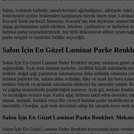
Salon, evimizin kalbidir; misafirlerimizi ağırladığımız, ailemizle vak
fonksiyonel açıdan beklentileri karşılaması büyük önem taşır. Laminat
Kocaeli İzmit merkezli firmamız, Kocaeli’nin tüm ilçelerine uzanan h
ahşap görünümünü taklit ederken, lekelere, çizilmelere ve darbelere ka
laminat parke seçeneklerimizle, her türlü dekorasyon stiline uyum sa
parke rengini ve modelini birlikte seçeceğiz.
Salon İçin En Güzel Laminat Parke Renkle
Salon İçin En Güzel Laminat Parke Renkleri seçimi, mekanın genel am
sağlayabilir. Açık renk laminat parkeler, özellikle küçük salonlarda m
renkler, doğal ışığı yansıtarak salonunuzun daha aydınlık olmasına yar
laminat parkeler ise, salona daha sofistike, lüks ve sıcak bir hava kat
renkler, büyük ve aydınlık salonlarda etkileyici bir atmosfer yaratır. 
ve çağdaş tasarımlarda popülerliğini koruyor. Açık gri, mekanı ferahla
ve sıcaklığını evinize taşır. Farklı ağaç türlerini taklit eden desenle
olarak, damarlı, budaklı veya düz yüzeyli laminat parke modellerini t
önemlidir. Örneğin, açık renk duvarlara sahip bir salonda koyu renk lam
Salon İçin En Güzel Laminat Parke Renkleri: Mekanı
Salon İçin En Güzel Laminat Parke Renkleri konusunda karar verirken,