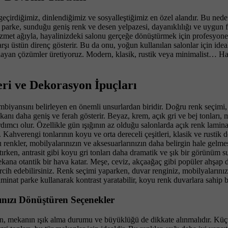
it geçirdiğimiz, dinlendiğimiz ve sosyalleştiğimiz en özel alandır. Bu ne
 parke, sunduğu geniş renk ve desen yelpazesi, dayanıklılığı ve uygun fi
izmet ağıyla, hayalinizdeki salonu gerçeğe dönüştürmek için profesyon
rşı üstün direnç gösterir. Bu da onu, yoğun kullanılan salonlar için id
ğlayan çözümler üretiyoruz. Modern, klasik, rustik veya minimalist… H
ri ve Dekorasyon İpuçları
biyansını belirleyen en önemli unsurlardan biridir. Doğru renk seçimi
ekanı daha geniş ve ferah gösterir. Beyaz, krem, açık gri ve bej tonları
dımcı olur. Özellikle gün ışığının az olduğu salonlarda açık renk lamin
ar. Kahverengi tonlarının koyu ve orta dereceli çeşitleri, klasik ve rust
Bu renkler, mobilyalarınızın ve aksesuarlarınızın daha belirgin hale gel
tırken, antrasit gibi koyu gri tonları daha dramatik ve şık bir görünüm
r, mekana otantik bir hava katar. Meşe, ceviz, akçaağaç gibi popüler ahşa
ercih edebilirsiniz. Renk seçimi yaparken, duvar renginiz, mobilyaları
inat parke kullanarak kontrast yaratabilir, koyu renk duvarlara sahip bi
nızı Dönüştüren Seçenekler
 mekanın ışık alma durumu ve büyüklüğü de dikkate alınmalıdır. Küçük 