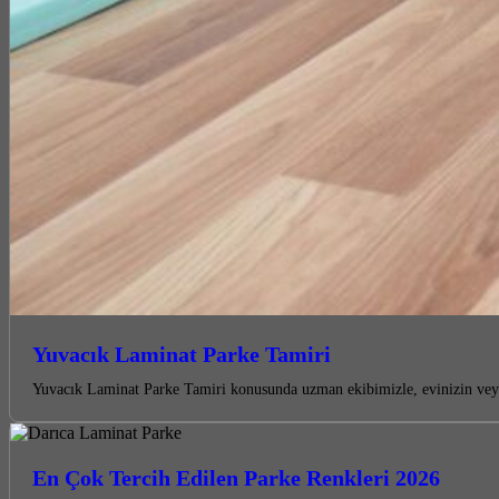
Yuvacık Laminat Parke Tamiri
Yuvacık Laminat Parke Tamiri konusunda uzman ekibimizle, evinizin veya 
En Çok Tercih Edilen Parke Renkleri 2026