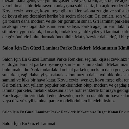
mekanı daha geniş ve aydınlık gösterir. Beyaz, krem, açık bej ve açık 
ve minimalist bir dekorasyon anlayışına sahipseniz, bu açık renkler siz
Koyu ceviz, wenge, koyu meşe gibi renkler, salona zengin ve sofistike 
de koyu ahşap desenleri harika bir seçim olacaktır. Gri tonları, son yıl
gri tonları daha modern ve şık bir görünüm sunar. Gri laminat parkeler,
sıcaklığını ve doğal dokusunu evinize taşır. Farklı ağaç türlerini takl
stilinize uygun olarak, damarlı, budaklı veya düz yüzeyli laminat par
de göz önünde bulundurmak önemlidir. Mat yüzeyler daha doğal bir gör
Salon İçin En Güzel Laminat Parke Renkleri: Mekanınızın Kimliğ
Salon İçin En Güzel Laminat Parke Renkleri seçimi, kişisel zevkinizi 
en doğru laminat parke döşeme çözümlerini sunmaktadır. Mekanınızın at
bulunmaktadır. Açık tonlardaki laminat parkeler, mekanı daha geniş ve 
sunarken, ışığı daha iyi yansıtarak salonunuzun daha aydınlık olmasını
samimi ve lüks bir hava katar. Koyu ceviz, wenge, koyu meşe gibi renkle
Gri tonları, son yılların popüler renklerinden olup, modern ve çağdaş t
laminat parkeler, metalik aksesuarlar ve nötr renklerle bir araya geldiğ
Farklı ağaç türlerini taklit eden desenler, mekana otantik bir hava kat
veya düz yüzeyli laminat parke modellerini tercih edebilirsiniz.
Salon İçin En Güzel Laminat Parke Renkleri: Mekanınıza Değer Katan Doku
Salon İçin En Güzel Laminat