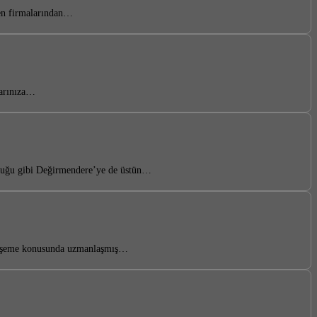
len firmalarından…
larınıza…
lduğu gibi Değirmendere’ye de üstün…
e döşeme konusunda uzmanlaşmış…