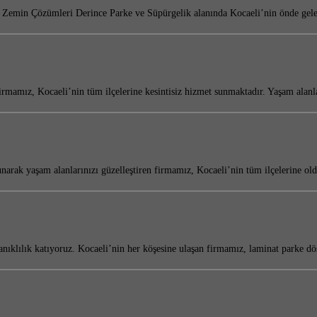
lı Zemin Çözümleri Derince Parke ve Süpürgelik alanında Kocaeli’nin önde ge
 firmamız, Kocaeli’nin tüm ilçelerine kesintisiz hizmet sunmaktadır. Yaşam alan
rak yaşam alanlarınızı güzelleştiren firmamız, Kocaeli’nin tüm ilçelerine o
yanıklılık katıyoruz. Kocaeli’nin her köşesine ulaşan firmamız, laminat park