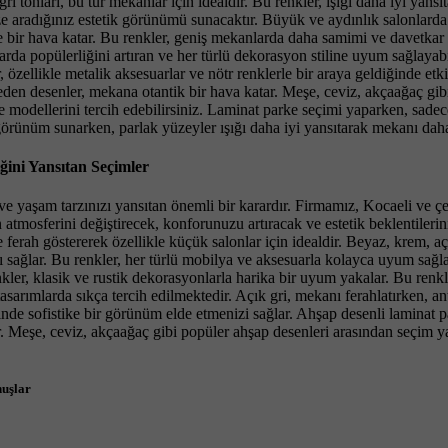
gri tonları, bu tür mekanlar için idealdir. Bu renkler, ışığı daha iyi y
e aradığınız estetik görünümü sunacaktır. Büyük ve aydınlık salonlarda i
bir hava katar. Bu renkler, geniş mekanlarda daha samimi ve davetkar bi
larda popülerliğini artıran ve her türlü dekorasyon stiline uyum sağlayab
 özellikle metalik aksesuarlar ve nötr renklerle bir araya geldiğinde etk
it eden desenler, mekana otantik bir hava katar. Meşe, ceviz, akçaağaç g
ke modellerini tercih edebilirsiniz. Laminat parke seçimi yaparken, sad
ünüm sunarken, parlak yüzeyler ışığı daha iyi yansıtarak mekanı daha 
ini Yansıtan Seçimler
ve yaşam tarzınızı yansıtan önemli bir karardır. Firmamız, Kocaeli ve ç
mosferini değiştirecek, konforunuzu artıracak ve estetik beklentilerin
ferah göstererek özellikle küçük salonlar için idealdir. Beyaz, krem, a
 sağlar. Bu renkler, her türlü mobilya ve aksesuarla kolayca uyum sağlay
r, klasik ve rustik dekorasyonlarla harika bir uyum yakalar. Bu renkler,
asarımlarda sıkça tercih edilmektedir. Açık gri, mekanı ferahlatırken, an
inde sofistike bir görünüm elde etmenizi sağlar. Ahşap desenli laminat pa
ar. Meşe, ceviz, akçaağaç gibi popüler ahşap desenleri arasından seçim y
nuşlar