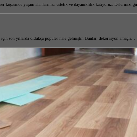
 köşesinde yaşam alanlarınıza estetik ve dayanıklılık katıyoruz. Evlerinizi 
ı için son yıllarda oldukça popüler hale gelmiştir. Bunlar, dekorasyon amaçlı…