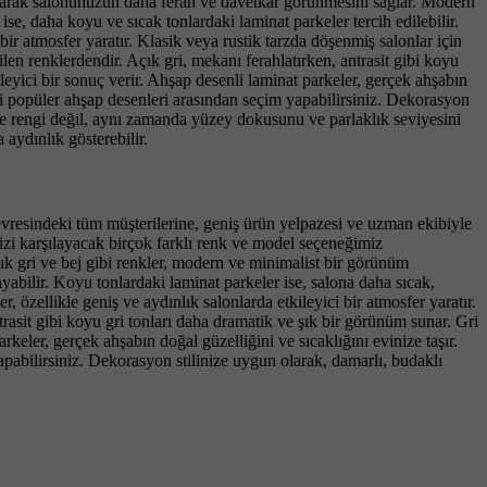
ansıtarak salonunuzun daha ferah ve davetkar görünmesini sağlar. Modern
se, daha koyu ve sıcak tonlardaki laminat parkeler tercih edilebilir.
r atmosfer yaratır. Klasik veya rustik tarzda döşenmiş salonlar için
ilen renklerdendir. Açık gri, mekanı ferahlatırken, antrasit gibi koyu
ileyici bir sonuç verir. Ahşap desenli laminat parkeler, gerçek ahşabın
ibi popüler ahşap desenleri arasından seçim yapabilirsiniz. Dekorasyon
ece rengi değil, aynı zamanda yüzey dokusunu ve parlaklık seviyesini
aydınlık gösterebilir.
evresindeki tüm müşterilerine, geniş ürün yelpazesi ve uzman ekibiyle
izi karşılayacak birçok farklı renk ve model seçeneğimiz
çık gri ve bej gibi renkler, modern ve minimalist bir görünüm
abilir. Koyu tonlardaki laminat parkeler ise, salona daha sıcak,
 özellikle geniş ve aydınlık salonlarda etkileyici bir atmosfer yaratır.
trasit gibi koyu gri tonları daha dramatik ve şık bir görünüm sunar. Gri
rkeler, gerçek ahşabın doğal güzelliğini ve sıcaklığını evinize taşır.
apabilirsiniz. Dekorasyon stilinize uygun olarak, damarlı, budaklı