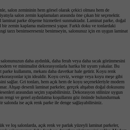
denle, salon zemininin hem görsel olarak çekici olması hem de
yatıyla salon zemin kaplamaları arasında öne çıkan bir seçenektir.
el laminat parke döşeme hizmetleri sunmaktadır. Laminat parke, doğal
eal bir zemin kaplama malzemesi yapar. Farklı doku ve tonlardaki
angi tarzı benimsereseniz benimseyin, salonunuz için en uygun laminat
, salonunuzun daha aydınlık, daha ferah veya daha sıcak görünmesini
, modern ve minimalist dekorasyonlarla harika bir uyum yakalar. Bu
at parke kullanımı, mekanı daha davetkar hale getirir. Koyu renk
ik dekorasyonlar için idealdir. Koyu ceviz, wenge veya koyu meşe gibi
mesini sağlar. Gri tonları, hem açık hem de koyu seçenekleriyle modern
 sunar. Ahşap desenli laminat parkeler, gerçek ahşabın doğal dokusunu
p desenleri arasından seçim yapabilirsiniz. Dekorasyon stilinize uygun
nızın rengi ve genel aydınlatma koşullarını göz önünde bulundurmak
r salonda ise açık renk parke ile denge sağlayabilirsiniz.
ve loş salonlarda, açık renk ve parlak yüzeyli laminat parkeler,