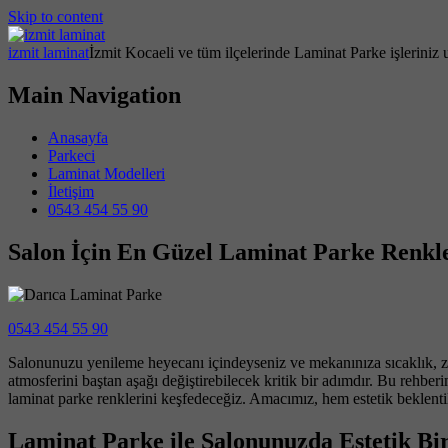
Skip to content
izmit laminat
İzmit Kocaeli ve tüm ilçelerinde Laminat Parke işleriniz 
Main Navigation
Anasayfa
Parkeci
Laminat Modelleri
İletişim
0543 454 55 90
Salon İçin En Güzel Laminat Parke Renkl
0543 454 55 90
Salonunuzu yenileme heyecanı içindeyseniz ve mekanınıza sıcaklık, z
atmosferini baştan aşağı değiştirebilecek kritik bir adımdır. Bu rehbe
laminat parke renklerini keşfedeceğiz. Amacımız, hem estetik beklentil
Laminat Parke ile Salonunuzda Estetik Bi