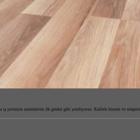
iş yerinizin zeminlerini ilk günkü gibi yeniliyoruz. Kaliteli hizmet ve müşte