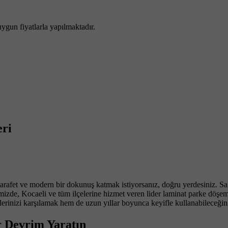
uygun fiyatlarla yapılmaktadır.
eri
arafet ve modern bir dokunuş katmak istiyorsanız, doğru yerdesiniz. S
rimizde, Kocaeli ve tüm ilçelerine hizmet veren lider laminat parke döşem
erinizi karşılamak hem de uzun yıllar boyunca keyifle kullanabileceğini
r Devrim Yaratın