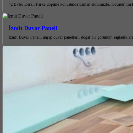
42 Evler Derzli Parke döşeme konusunda uzman ekibimizle, Kocaeli’nin her
İzmit Duvar Paneli
İzmit Duvar Paneli, ahşap duvar panelleri, doğal bir görünüm sağladıklar