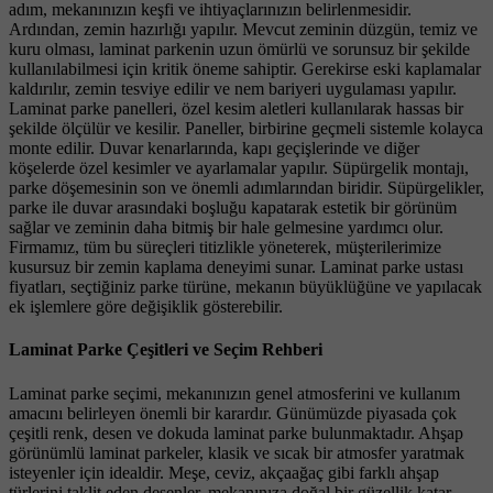
adım, mekanınızın keşfi ve ihtiyaçlarınızın belirlenmesidir.
Ardından, zemin hazırlığı yapılır. Mevcut zeminin düzgün, temiz ve
kuru olması, laminat parkenin uzun ömürlü ve sorunsuz bir şekilde
kullanılabilmesi için kritik öneme sahiptir. Gerekirse eski kaplamalar
kaldırılır, zemin tesviye edilir ve nem bariyeri uygulaması yapılır.
Laminat parke panelleri, özel kesim aletleri kullanılarak hassas bir
şekilde ölçülür ve kesilir. Paneller, birbirine geçmeli sistemle kolayca
monte edilir. Duvar kenarlarında, kapı geçişlerinde ve diğer
köşelerde özel kesimler ve ayarlamalar yapılır. Süpürgelik montajı,
parke döşemesinin son ve önemli adımlarından biridir. Süpürgelikler,
parke ile duvar arasındaki boşluğu kapatarak estetik bir görünüm
sağlar ve zeminin daha bitmiş bir hale gelmesine yardımcı olur.
Firmamız, tüm bu süreçleri titizlikle yöneterek, müşterilerimize
kusursuz bir zemin kaplama deneyimi sunar. Laminat parke ustası
fiyatları, seçtiğiniz parke türüne, mekanın büyüklüğüne ve yapılacak
ek işlemlere göre değişiklik gösterebilir.
Laminat Parke Çeşitleri ve Seçim Rehberi
Laminat parke seçimi, mekanınızın genel atmosferini ve kullanım
amacını belirleyen önemli bir karardır. Günümüzde piyasada çok
çeşitli renk, desen ve dokuda laminat parke bulunmaktadır. Ahşap
görünümlü laminat parkeler, klasik ve sıcak bir atmosfer yaratmak
isteyenler için idealdir. Meşe, ceviz, akçaağaç gibi farklı ahşap
türlerini taklit eden desenler, mekanınıza doğal bir güzellik katar.