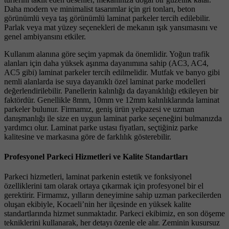
Daha modern ve minimalist tasarımlar için gri tonları, beton
görünümlü veya taş görünümlü laminat parkeler tercih edilebilir.
Parlak veya mat yüzey seçenekleri de mekanın ışık yansımasını ve
genel ambiyansını etkiler.
Kullanım alanına göre seçim yapmak da önemlidir. Yoğun trafik
alanları için daha yüksek aşınma dayanımına sahip (AC3, AC4,
AC5 gibi) laminat parkeler tercih edilmelidir. Mutfak ve banyo gibi
nemli alanlarda ise suya dayanıklı özel laminat parke modelleri
değerlendirilebilir. Panellerin kalınlığı da dayanıklılığı etkileyen bir
faktördür. Genellikle 8mm, 10mm ve 12mm kalınlıklarında laminat
parkeler bulunur. Firmamız, geniş ürün yelpazesi ve uzman
danışmanlığı ile size en uygun laminat parke seçeneğini bulmanızda
yardımcı olur. Laminat parke ustası fiyatları, seçtiğiniz parke
kalitesine ve markasına göre de farklılık gösterebilir.
Profesyonel Parkeci Hizmetleri ve Kalite Standartları
Parkeci hizmetleri, laminat parkenin estetik ve fonksiyonel
özelliklerini tam olarak ortaya çıkarmak için profesyonel bir el
gerektirir. Firmamız, yılların deneyimine sahip uzman parkecilerden
oluşan ekibiyle, Kocaeli’nin her ilçesinde en yüksek kalite
standartlarında hizmet sunmaktadır. Parkeci ekibimiz, en son döşeme
tekniklerini kullanarak, her detayı özenle ele alır. Zeminin kusursuz