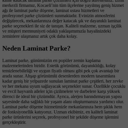
kalite katacak laminat parke çözümleri için doğru adrestesiniz. İzmit
merkezli firmamız, Kocaeli’nin tüm ilçelerine yayılmış geniş hizmet
ağı ile laminat parke döşeme, laminat ustası hizmetleri ve
profesyonel parke çözümleri sunmaktadır. Evinizin atmosferini
değiştirecek, mekanlarınıza değer katacak şık ve dayanıklı laminat
parke seçenekleri ile siz de tanışın. Kaliteli malzeme, uzman işçilik
ve müşteri memnuniyeti odaklı yaklaşımımızla hayalinizdeki
zeminlere ulaşmanız artık çok daha kolay.
Neden Laminat Parke?
Laminat parke, günümüzün en popüler zemin kaplama
malzemelerinden biridir. Estetik görünümü, dayanıklılığı, kolay
temizlenebilirliği ve uygun fiyatlı olması gibi pek çok avantajı bir
arada sunar. Ahşap görünümlü desenlerden modern tasarımlara
kadar geniş bir yelpazede sunulan laminat parke çeşitleri, her zevke
ve her mekana uyum sağlayacak seçenekler sunar. Özellikle çocuklu
ve evcil hayvanlı aileler için çizilmelere ve darbelere karşı yüksek
direnci ile ideal bir çözümdür. Ayrıca, alerjen barındırmayan yapısı
sayesinde daha sağlıklı bir yaşam alanı oluşturmanıza yardımcı olur.
Laminat parke döşeme hizmetimizle mekanlarınıza hem şıklık hem
de fonksiyonellik katıyoruz. Uzman ekibimiz, en kaliteli laminat
parke ürünlerini seçerek, profesyonel bir şekilde döşeme işlemini
gerçekleştirir.