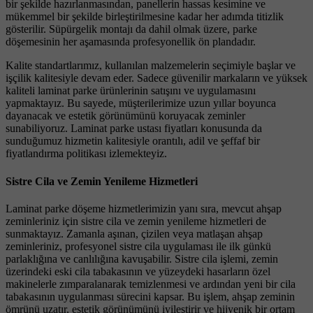
bir şekilde hazırlanmasından, panellerin hassas kesimine ve
mükemmel bir şekilde birleştirilmesine kadar her adımda titizlik
gösterilir. Süpürgelik montajı da dahil olmak üzere, parke
döşemesinin her aşamasında profesyonellik ön plandadır.
Kalite standartlarımız, kullanılan malzemelerin seçimiyle başlar ve
işçilik kalitesiyle devam eder. Sadece güvenilir markaların ve yüksek
kaliteli laminat parke ürünlerinin satışını ve uygulamasını
yapmaktayız. Bu sayede, müşterilerimize uzun yıllar boyunca
dayanacak ve estetik görünümünü koruyacak zeminler
sunabiliyoruz. Laminat parke ustası fiyatları konusunda da
sunduğumuz hizmetin kalitesiyle orantılı, adil ve şeffaf bir
fiyatlandırma politikası izlemekteyiz.
Sistre Cila ve Zemin Yenileme Hizmetleri
Laminat parke döşeme hizmetlerimizin yanı sıra, mevcut ahşap
zeminleriniz için sistre cila ve zemin yenileme hizmetleri de
sunmaktayız. Zamanla aşınan, çizilen veya matlaşan ahşap
zeminleriniz, profesyonel sistre cila uygulaması ile ilk günkü
parlaklığına ve canlılığına kavuşabilir. Sistre cila işlemi, zemin
üzerindeki eski cila tabakasının ve yüzeydeki hasarların özel
makinelerle zımparalanarak temizlenmesi ve ardından yeni bir cila
tabakasının uygulanması sürecini kapsar. Bu işlem, ahşap zeminin
ömrünü uzatır, estetik görünümünü iyileştirir ve hijyenik bir ortam