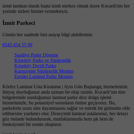
izmit laminat olarak başta izmit merkez olmak üzere Kocaeli'nin her
yerinde sizlere hizmet vermekteyiz.
İzmit Parkeci
Günün her saatinde bizi arayıp bilgi alabilirsiniz
0543 454 55 90
Suadiye Parke Döşeme
Köseköy Parke ve Süpürgelik
Köseköy Derzli Parke
Kuruçeşme Süpürgelik Montajı
Erenler Laminat Parke Montajı
Körfez Laminat Usta Kiralama | Aynı Gün Başlangıç hizmetimizle,
ihtiyaç duyduğunuz anda uzman bir ekip sizinle. Kocaeli’nin tüm
bölgelerinde sunduğumuz laminat parke derz dolgu işlemi
hizmetimizle, bu potansiyel sorunların önüne geçiyoruz. Bu,
parkelerin uzun süre dayanmasını sağlar ve estetik bir görünüm elde
edilmesine yardımcı olur. Deneyimli laminat ustalarımız, her detayı
göz önünde bulundurarak, mutfaklarınızda hem şık hem de
fonksiyonel bir zemin oluşturur.