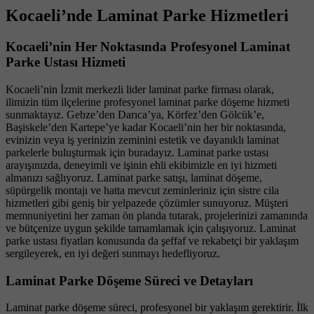
Kocaeli’nde Laminat Parke Hizmetleri
Kocaeli’nin Her Noktasında Profesyonel Laminat
Parke Ustası Hizmeti
Kocaeli’nin İzmit merkezli lider laminat parke firması olarak,
ilimizin tüm ilçelerine profesyonel laminat parke döşeme hizmeti
sunmaktayız. Gebze’den Darıca’ya, Körfez’den Gölcük’e,
Başiskele’den Kartepe’ye kadar Kocaeli’nin her bir noktasında,
evinizin veya iş yerinizin zeminini estetik ve dayanıklı laminat
parkelerle buluşturmak için buradayız. Laminat parke ustası
arayışınızda, deneyimli ve işinin ehli ekibimizle en iyi hizmeti
almanızı sağlıyoruz. Laminat parke satışı, laminat döşeme,
süpürgelik montajı ve hatta mevcut zeminleriniz için sistre cila
hizmetleri gibi geniş bir yelpazede çözümler sunuyoruz. Müşteri
memnuniyetini her zaman ön planda tutarak, projelerinizi zamanında
ve bütçenize uygun şekilde tamamlamak için çalışıyoruz. Laminat
parke ustası fiyatları konusunda da şeffaf ve rekabetçi bir yaklaşım
sergileyerek, en iyi değeri sunmayı hedefliyoruz.
Laminat Parke Döşeme Süreci ve Detayları
Laminat parke döşeme süreci, profesyonel bir yaklaşım gerektirir. İlk