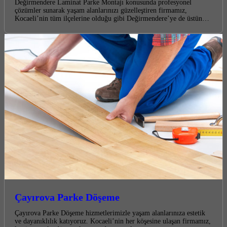
Değirmendere Laminat Parke Montajı konusunda profesyonel
çözümler sunarak yaşam alanlarınızı güzelleştiren firmamız,
Kocaeli’nin tüm ilçelerine olduğu gibi Değirmendere’ye de üstün…
Çayırova Parke Döşeme
Çayırova Parke Döşeme hizmetlerimizle yaşam alanlarınıza estetik
ve dayanıklılık katıyoruz. Kocaeli’nin her köşesine ulaşan firmamız,