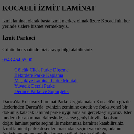
KOCAELİ İZMİT LAMİNAT
izmit laminat olarak başta izmit merkez olmak üzere Kocaeli'nin her
yerinde sizlere hizmet vermekteyiz.
İzmit Parkeci
Günün her saatinde bizi arayıp bilgi alabilirsiniz
0543 454 55 90
Gölcük Click Parke Döşeme
Bekirdere Parke Kaplama
Maşukiye Laminat Parke Montajı
Yuvacık Derzli Parke
Derince Parke ve Süpürgelik
Darıca'da Kusursuz Laminat Parke Uygulamaları Kocaeli'nin gözde
ilçelerinden Darıca'da, evinizin zeminine estetik ve fonksiyonel bir
dokunuş katacak laminat parke uygulamaları gerçekleştiriyoruz. İster
modern bir apartman dairesinde, isterse geniş bir villada olsun,
doğru laminat parke seçimi ile mekanınıza karakter katabilirsiniz.
İzmit laminat parke desenleri arasından seçim yaparken, odanın
fonksiyonunu ve mobilyalarınızın stilini de göz önünde