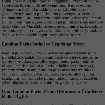
Evinizin veya iş yerinizin havasını değiştirmek, mekanı daha sıcak
ve davetkar hale getirmek istiyorsanız, laminat parke en ideal
çözümlerden biridir. Dayanıklı, kolay temizlenebilir ve şık
görünümleriyle laminat parkeler, uzun yıllar boyunca sorunsuz
kullanım sunar. Biz, İzmit laminat parke zemin dekorasyon ürünleri
konusunda uzmanlaşmış bir ekibiz ve projenizin her aşamasında size
destek oluyoruz. Öncelikle, sizlere en uygun laminat parke modelini
seçmenizde yardımcı oluyoruz. Ardından, özenle ölçüm yaparak, en
doğru ve verimli şekilde uygulama gerçekleştiriyoruz.
Laminat Parke Seçimi ve Uygulama Süreci
Laminat parke seçimi, uzun yıllar kullanacağınız bir ürün olduğu
için oldukça önemlidir. Farklı renk, desen ve doku seçenekleriyle,
her zevke ve dekorasyon stiline uygun laminat parke modelleri
mevcuttur. Sizlere, uzman ekibimiz ile birlikte, evinizin veya iş
yerinizin tarzına en uygun laminat parke modelini seçmenizde
yardımcı oluyoruz. Uygulama sürecinde ise, öncelikle zeminin
hazırlanması, sonrasında ise laminat parkenin hassas ve özenli bir
şekilde döşenmesi aşamalarını titizlikle gerçekleştiriyoruz.
İzmit Laminat Parke Zemin Dekorasyon Ürünleri ve
Kaliteli İşçilik