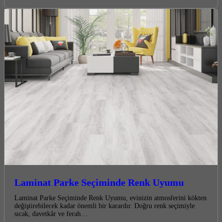
Laminat Parke Seçiminde Renk Uyumu
Laminat Parke Seçiminde Renk Uyumu, evinizin atmosferini kökten
değiştirebilecek kadar önemli bir karardır. Doğru renk seçimiyle
sıcak, davetkâr ve ferah…