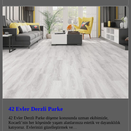
42 Evler Derzli Parke
42 Evler Derzli Parke döşeme konusunda uzman ekibimizle,
Kocaeli’nin her köşesinde yaşam alanlarınıza estetik ve dayanıklılık
katıyoruz. Evlerinizi güzelleştirmek ve…