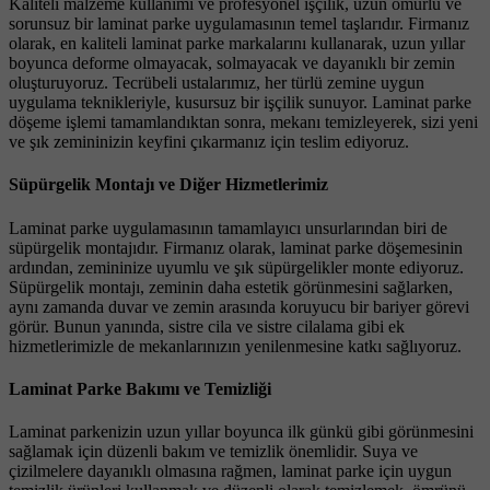
Kaliteli malzeme kullanımı ve profesyonel işçilik, uzun ömürlü ve
sorunsuz bir laminat parke uygulamasının temel taşlarıdır. Firmanız
olarak, en kaliteli laminat parke markalarını kullanarak, uzun yıllar
boyunca deforme olmayacak, solmayacak ve dayanıklı bir zemin
oluşturuyoruz. Tecrübeli ustalarımız, her türlü zemine uygun
uygulama teknikleriyle, kusursuz bir işçilik sunuyor. Laminat parke
döşeme işlemi tamamlandıktan sonra, mekanı temizleyerek, sizi yeni
ve şık zemininizin keyfini çıkarmanız için teslim ediyoruz.
Süpürgelik Montajı ve Diğer Hizmetlerimiz
Laminat parke uygulamasının tamamlayıcı unsurlarından biri de
süpürgelik montajıdır. Firmanız olarak, laminat parke döşemesinin
ardından, zemininize uyumlu ve şık süpürgelikler monte ediyoruz.
Süpürgelik montajı, zeminin daha estetik görünmesini sağlarken,
aynı zamanda duvar ve zemin arasında koruyucu bir bariyer görevi
görür. Bunun yanında, sistre cila ve sistre cilalama gibi ek
hizmetlerimizle de mekanlarınızın yenilenmesine katkı sağlıyoruz.
Laminat Parke Bakımı ve Temizliği
Laminat parkenizin uzun yıllar boyunca ilk günkü gibi görünmesini
sağlamak için düzenli bakım ve temizlik önemlidir. Suya ve
çizilmelere dayanıklı olmasına rağmen, laminat parke için uygun