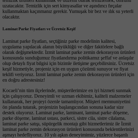
temizlik ürünleri kullanmak ve düzenli olarak temizlemek, ömrünü
uzatacaktır. Temizlik için sert kimyasallar ve aşındırıcı fırçalar
kullanmaktan kaçınmanız gerekir. Yumuşak bir bez ve ılık su yeterli
olacaktır.
Laminat Parke Fiyatları ve Ücretsiz Keşif
Laminat parke fiyatları, seçtiğiniz parke modelinin kalitesi,
uygulama yapılacak alanın büyüklüğü ve diğer faktörlere bağlı
olarak değişmektedir. İzmit laminat parke zemin dekorasyon ürünleri
konusunda sunduğumuz fiyatlandırma politikamız şeffaf ve anlaşılır
olup detaylı fiyat bilgisi için bizimle iletişime geçebilirsiniz. Ücretsiz
keşif hizmetiyle, projeniz için en uygun çözümü sunuyor ve fiyat
teklifi veriyoruz. İzmit laminat parke zemin dekorasyon ürünleri için
en doğru adrestesiniz!
Kocaeli’nin tüm ilçelerinde, müşterilerimize en iyi hizmeti sunmak
için çalışıyoruz. Deneyimli ve uzman ekibimiz, kaliteli malzemeler
kullanarak, her projeyi özenle tamamlıyor. Müşteri memnuniyetini
ön planda tutarak, projenizin başlangıcından sonuna kadar size
destek oluyoruz. Laminat parke, laminant, laminat parke döşeme,
parke döşeme, laminat ustası, parkeci, sistre cila, sistre cilalama,
laminat parke satışı, süpürgelik montajı gibi hizmetlerimiz ile İzmit
laminat parke zemin dekorasyon ürünleri konusunda beklentilerinizi
aşmayı hedefliyoruz. 10 yılı aşkın deneyimimiz, yüzlerce başarılı