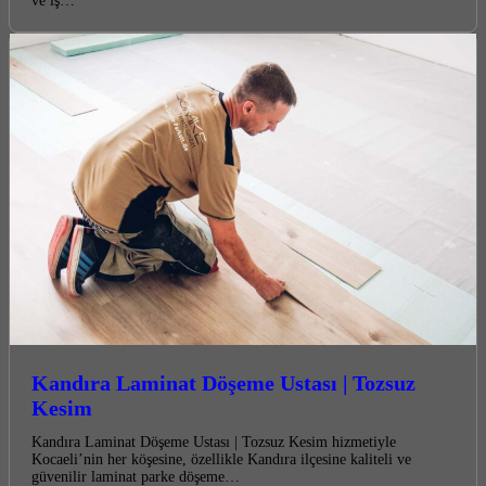
ve iş…
Kandıra Laminat Döşeme Ustası | Tozsuz
Kesim
Kandıra Laminat Döşeme Ustası | Tozsuz Kesim hizmetiyle
Kocaeli’nin her köşesine, özellikle Kandıra ilçesine kaliteli ve
güvenilir laminat parke döşeme…