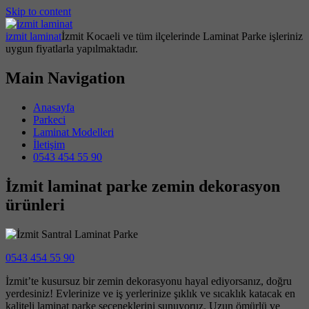
Skip to content
izmit laminat
İzmit Kocaeli ve tüm ilçelerinde Laminat Parke işleriniz
uygun fiyatlarla yapılmaktadır.
Main Navigation
Anasayfa
Parkeci
Laminat Modelleri
İletişim
0543 454 55 90
İzmit laminat parke zemin dekorasyon
ürünleri
0543 454 55 90
İzmit’te kusursuz bir zemin dekorasyonu hayal ediyorsanız, doğru
yerdesiniz! Evlerinize ve iş yerlerinize şıklık ve sıcaklık katacak en
kaliteli laminat parke seçeneklerini sunuyoruz. Uzun ömürlü ve