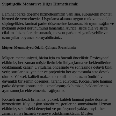
Süpürgelik Montajı ve Diğer Hizmetlerimiz
Laminat parke döşeme hizmetlerimizin yanı sıra, süpürgelik montajı
hizmeti de vermekteyiz. Uygulama alanına uygun renk ve modelde
süpürgelikler, laminat parke döşemesine kusursuz bir uyum sağlar ve
mekanın genel görünümünü tamamlar. Ayrıca, sistre cila ve sistre
cilalama hizmetleri de sunarak, mevcut parkenizi yenileyebilir ve
uzun yıllar boyunca koruyabilirsiniz.
Müşteri Memnuniyeti Odaklı Çalışma Prensibimiz
Müşteri memnuniyeti, bizim için en önemli önceliktir. Profesyonel
ekibimiz, her zaman müşterilerimizin ihtiyaçlarına ve beklentilerine
odaklanarak çalışır. Uygulama öncesinde ve sonrasında detaylı bilgi
verir, sorularınızı yanıtlar ve projenizin her aşamasında size destek
oluruz. Yüksek kaliteli malzemeler kullanarak, uzun ömürlü ve
dayanıklı bir zemin döşemesi garanti ediyoruz. Kocaeli’nde laminat
parke döşeme konusunda uzmanlaşmış ekibimizle, beklentilerinizi
aşan sonuçlar elde etmenizi sağlıyoruz.
Kocaeli merkezli firmamız, yüksek kaliteli laminat parke döşeme
hizmetlerini 10 yılı aşkın süredir müşterilerine sunmaktadır. Uzman
ekibimiz, sektördeki deneyimi ve profesyonel yaklaşımıyla, her
zaman en iyi hizmeti vermeye odaklanmaktadır. Müşteri