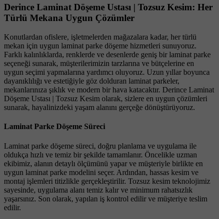
Derince Laminat Döşeme Ustası | Tozsuz Kesim: Her
Türlü Mekana Uygun Çözümler
Konutlardan ofislere, işletmelerden mağazalara kadar, her türlü
mekan için uygun laminat parke döşeme hizmetleri sunuyoruz.
Farklı kalınlıklarda, renklerde ve desenlerde geniş bir laminat parke
seçeneği sunarak, müşterilerimizin tarzlarına ve bütçelerine en
uygun seçimi yapmalarına yardımcı oluyoruz. Uzun yıllar boyunca
dayanıklılığı ve estetiğiyle göz dolduran laminat parkeler,
mekanlarınıza şıklık ve modern bir hava katacaktır. Derince Laminat
Döşeme Ustası | Tozsuz Kesim olarak, sizlere en uygun çözümleri
sunarak, hayalinizdeki yaşam alanını gerçeğe dönüştürüyoruz.
Laminat Parke Döşeme Süreci
Laminat parke döşeme süreci, doğru planlama ve uygulama ile
oldukça hızlı ve temiz bir şekilde tamamlanır. Öncelikle uzman
ekibimiz, alanın detaylı ölçümünü yapar ve müşteriyle birlikte en
uygun laminat parke modelini seçer. Ardından, hassas kesim ve
montaj işlemleri titizlikle gerçekleştirilir. Tozsuz kesim teknolojimiz
sayesinde, uygulama alanı temiz kalır ve minimum rahatsızlık
yaşarsınız. Son olarak, yapılan iş kontrol edilir ve müşteriye teslim
edilir.