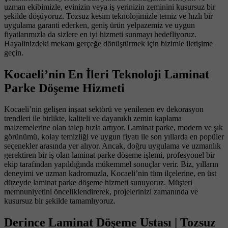
uzman ekibimizle, evinizin veya iş yerinizin zeminini kusursuz bir
şekilde döşüyoruz. Tozsuz kesim teknolojimizle temiz ve hızlı bir
uygulama garanti ederken, geniş ürün yelpazemiz ve uygun
fiyatlarımızla da sizlere en iyi hizmeti sunmayı hedefliyoruz.
Hayalinizdeki mekanı gerçeğe dönüştürmek için bizimle iletişime
geçin.
Kocaeli’nin En İleri Teknoloji Laminat
Parke Döşeme Hizmeti
Kocaeli’nin gelişen inşaat sektörü ve yenilenen ev dekorasyon
trendleri ile birlikte, kaliteli ve dayanıklı zemin kaplama
malzemelerine olan talep hızla artıyor. Laminat parke, modern ve şık
görünümü, kolay temizliği ve uygun fiyatı ile son yıllarda en popüler
seçenekler arasında yer alıyor. Ancak, doğru uygulama ve uzmanlık
gerektiren bir iş olan laminat parke döşeme işlemi, profesyonel bir
ekip tarafından yapıldığında mükemmel sonuçlar verir. Biz, yılların
deneyimi ve uzman kadromuzla, Kocaeli’nin tüm ilçelerine, en üst
düzeyde laminat parke döşeme hizmeti sunuyoruz. Müşteri
memnuniyetini önceliklendirerek, projelerinizi zamanında ve
kusursuz bir şekilde tamamlıyoruz.
Derince Laminat Döşeme Ustası | Tozsuz