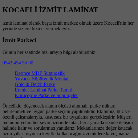
KOCAELİ İZMİT LAMİNAT
izmit laminat olarak başta izmit merkez olmak üzere Kocaeli'nin her
yerinde sizlere hizmet vermekteyiz.
İzmit Parkeci
Günün her saatinde bizi arayıp bilgi alabilirsiniz
0543 454 55 90
Derince MDF Süpürgelik
Yuvacık Süpürgelik Montajı
Gölcük Derzli Parke
Erenler Laminat Parke Tamiri
Kuruçeşme Parke ve Süpürgelik
Öncelikle, döşenecek alanın ölçüsü alınmalı, parke miktarı
belirlenmeli ve uygun parke seçimi yapılmalıdır. Ekibimiz, titiz ve
özenli çalışmalarıyla, kusursuz bir uygulama gerçekleştirir. Müşteri
memnuniyetini her şeyin üzerinde tutar, her aşamada sizinle iletişim
halinde kalır ve sorularınızı yanıtlarız. Mekanlarınıza değer katacak,
uzun yıllar boyunca keyifle kullanacağınız zeminlere kavuşmanız