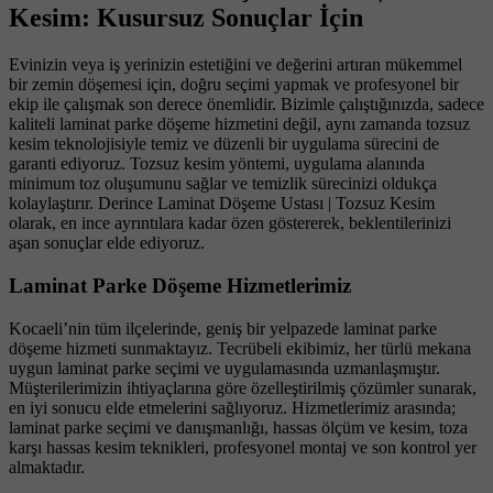
Kesim: Kusursuz Sonuçlar İçin
Evinizin veya iş yerinizin estetiğini ve değerini artıran mükemmel
bir zemin döşemesi için, doğru seçimi yapmak ve profesyonel bir
ekip ile çalışmak son derece önemlidir. Bizimle çalıştığınızda, sadece
kaliteli laminat parke döşeme hizmetini değil, aynı zamanda tozsuz
kesim teknolojisiyle temiz ve düzenli bir uygulama sürecini de
garanti ediyoruz. Tozsuz kesim yöntemi, uygulama alanında
minimum toz oluşumunu sağlar ve temizlik sürecinizi oldukça
kolaylaştırır. Derince Laminat Döşeme Ustası | Tozsuz Kesim
olarak, en ince ayrıntılara kadar özen göstererek, beklentilerinizi
aşan sonuçlar elde ediyoruz.
Laminat Parke Döşeme Hizmetlerimiz
Kocaeli’nin tüm ilçelerinde, geniş bir yelpazede laminat parke
döşeme hizmeti sunmaktayız. Tecrübeli ekibimiz, her türlü mekana
uygun laminat parke seçimi ve uygulamasında uzmanlaşmıştır.
Müşterilerimizin ihtiyaçlarına göre özelleştirilmiş çözümler sunarak,
en iyi sonucu elde etmelerini sağlıyoruz. Hizmetlerimiz arasında;
laminat parke seçimi ve danışmanlığı, hassas ölçüm ve kesim, toza
karşı hassas kesim teknikleri, profesyonel montaj ve son kontrol yer
almaktadır.