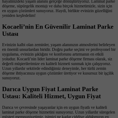
hayalinizdeki yaşam alanını gerçeğe dönüştürüyoruz. Laminat parke
döşeme, süpürgelik montajı ve daha birçok hizmetimizle, sizin için
en uygun çözümleri sunuyoruz. Haydi, birlikte evinizin güzelliğini
yeniden keşfedelim!
Kocaeli’nin En Güvenilir Laminat Parke
Ustası
Evinizin kalbi olan zeminler, yaşam alanınızın atmosferini belirleyen
en önemli unsurlardan biridir. Doğru parke seçimi ve profesyonel bir
uygulama, evinizin şıklığını ve konforunu artırmanın en etkili
yoludur. Kocaeli’nin lider laminat parke döşeme firması olarak, siz
değerli müşterilerimize en kaliteli hizmeti sunmak için çalışıyoruz.
Uzun yıllardır sektörde edindiğimiz deneyimle, her türlü zemin
döşeme ihtiyacınıza uygun çözümler üretiyor ve kusursuz bir işçilik
sunuyoruz.
Darıca Uygun Fiyat Laminat Parke
Ustası: Kaliteli Hizmet, Uygun Fiyat
Darıca ve çevresinde yaşayanlar için en uygun fiyatlı ve kaliteli
laminat parke döşeme hizmetini sunuyoruz. Uzun yıllardır süregelen
müşteri memnuniyetimiz, işimizi ne kadar ciddiye aldığımızın en