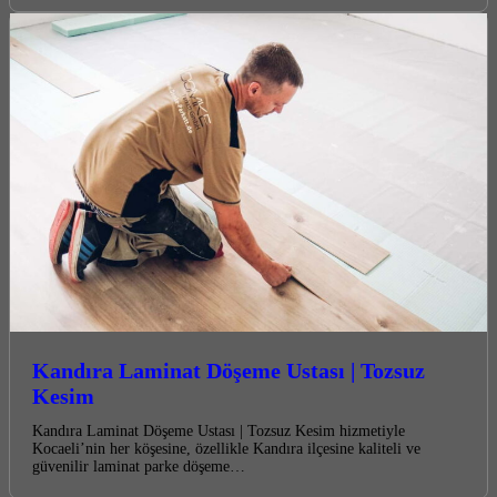
Kandıra Laminat Döşeme Ustası | Tozsuz
Kesim
Kandıra Laminat Döşeme Ustası | Tozsuz Kesim hizmetiyle
Kocaeli’nin her köşesine, özellikle Kandıra ilçesine kaliteli ve
güvenilir laminat parke döşeme…