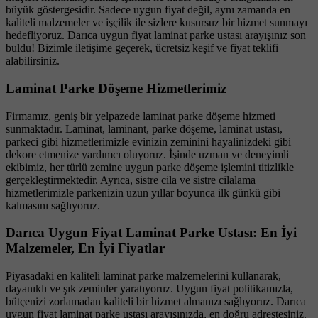
büyük göstergesidir. Sadece uygun fiyat değil, aynı zamanda en
kaliteli malzemeler ve işçilik ile sizlere kusursuz bir hizmet sunmayı
hedefliyoruz. Darıca uygun fiyat laminat parke ustası arayışınız son
buldu! Bizimle iletişime geçerek, ücretsiz keşif ve fiyat teklifi
alabilirsiniz.
Laminat Parke Döşeme Hizmetlerimiz
Firmamız, geniş bir yelpazede laminat parke döşeme hizmeti
sunmaktadır. Laminat, laminant, parke döşeme, laminat ustası,
parkeci gibi hizmetlerimizle evinizin zeminini hayalinizdeki gibi
dekore etmenize yardımcı oluyoruz. İşinde uzman ve deneyimli
ekibimiz, her türlü zemine uygun parke döşeme işlemini titizlikle
gerçekleştirmektedir. Ayrıca, sistre cila ve sistre cilalama
hizmetlerimizle parkenizin uzun yıllar boyunca ilk günkü gibi
kalmasını sağlıyoruz.
Darıca Uygun Fiyat Laminat Parke Ustası: En İyi
Malzemeler, En İyi Fiyatlar
Piyasadaki en kaliteli laminat parke malzemelerini kullanarak,
dayanıklı ve şık zeminler yaratıyoruz. Uygun fiyat politikamızla,
bütçenizi zorlamadan kaliteli bir hizmet almanızı sağlıyoruz. Darıca
uygun fiyat laminat parke ustası arayışınızda, en doğru adrestesiniz.