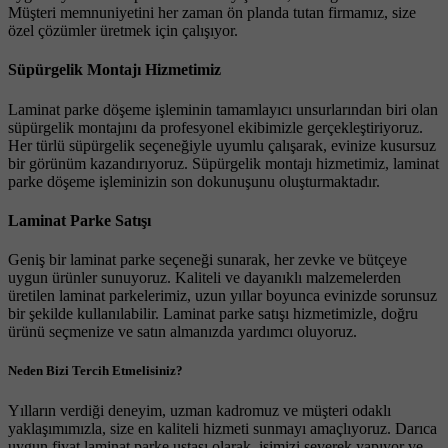
Müşteri memnuniyetini her zaman ön planda tutan firmamız, size
özel çözümler üretmek için çalışıyor.
Süpürgelik Montajı Hizmetimiz
Laminat parke döşeme işleminin tamamlayıcı unsurlarından biri olan
süpürgelik montajını da profesyonel ekibimizle gerçekleştiriyoruz.
Her türlü süpürgelik seçeneğiyle uyumlu çalışarak, evinize kusursuz
bir görünüm kazandırıyoruz. Süpürgelik montajı hizmetimiz, laminat
parke döşeme işleminizin son dokunuşunu oluşturmaktadır.
Laminat Parke Satışı
Geniş bir laminat parke seçeneği sunarak, her zevke ve bütçeye
uygun ürünler sunuyoruz. Kaliteli ve dayanıklı malzemelerden
üretilen laminat parkelerimiz, uzun yıllar boyunca evinizde sorunsuz
bir şekilde kullanılabilir. Laminat parke satışı hizmetimizle, doğru
ürünü seçmenize ve satın almanızda yardımcı oluyoruz.
Neden Bizi Tercih Etmelisiniz?
Yılların verdiği deneyim, uzman kadromuz ve müşteri odaklı
yaklaşımımızla, size en kaliteli hizmeti sunmayı amaçlıyoruz. Darıca
uygun fiyat laminat parke ustası olarak, işimizi severek yapıyor ve