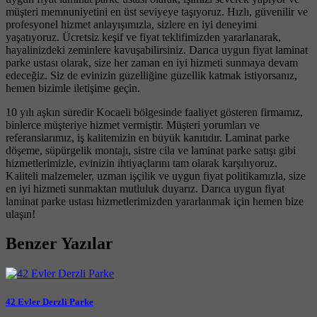
müşteri memnuniyetini en üst seviyeye taşıyoruz. Hızlı, güvenilir ve
profesyonel hizmet anlayışımızla, sizlere en iyi deneyimi
yaşatıyoruz. Ücretsiz keşif ve fiyat teklifimizden yararlanarak,
hayalinizdeki zeminlere kavuşabilirsiniz. Darıca uygun fiyat laminat
parke ustası olarak, size her zaman en iyi hizmeti sunmaya devam
edeceğiz. Siz de evinizin güzelliğine güzellik katmak istiyorsanız,
hemen bizimle iletişime geçin.
10 yılı aşkın süredir Kocaeli bölgesinde faaliyet gösteren firmamız,
binlerce müşteriye hizmet vermiştir. Müşteri yorumları ve
referanslarımız, iş kalitemizin en büyük kanıtıdır. Laminat parke
döşeme, süpürgelik montajı, sistre cila ve laminat parke satışı gibi
hizmetlerimizle, evinizin ihtiyaçlarını tam olarak karşılıyoruz.
Kaliteli malzemeler, uzman işçilik ve uygun fiyat politikamızla, size
en iyi hizmeti sunmaktan mutluluk duyarız. Darıca uygun fiyat
laminat parke ustası hizmetlerimizden yararlanmak için hemen bize
ulaşın!
Benzer Yazılar
42 Evler Derzli Parke