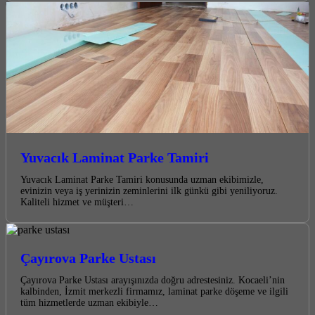
Yuvacık Laminat Parke Tamiri
Yuvacık Laminat Parke Tamiri konusunda uzman ekibimizle,
evinizin veya iş yerinizin zeminlerini ilk günkü gibi yeniliyoruz.
Kaliteli hizmet ve müşteri…
Çayırova Parke Ustası
Çayırova Parke Ustası arayışınızda doğru adrestesiniz. Kocaeli’nin
kalbinden, İzmit merkezli firmamız, laminat parke döşeme ve ilgili
tüm hizmetlerde uzman ekibiyle…